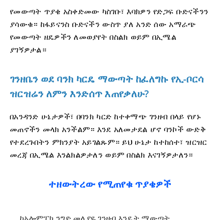
የመውጣት ጥያቄ አስቀድመው ካስገቡ፣ እባክዎን የድጋፍ ቡድናችንን
ያሳውቁ። ከፋይናንስ ቡድናችን ውስጥ ያለ አንድ ሰው አማራጭ
የመውጣት ዘዴዎችን ለመወያየት በስልክ ወይም በኢሜል
ያገኝዎታል።
ገንዘቤን ወደ ባንክ ካርዴ ማውጣት ከፈለግኩ የኢ-ቦርሳ
ዝርዝሬን ለምን እንድሰጥ እጠየቃለሁ?
በአንዳንድ ሁኔታዎች፣ በባንክ ካርድ ከተቀማጭ ገንዘብ በላይ የሆኑ
መጠኖችን መላክ አንችልም። እንደ አለመታደል ሆኖ ባንኮች ውድቅ
የተደረጉበትን ምክንያት አይገልጹም። ይህ ሁኔታ ከተከሰተ፣ ዝርዝር
መረጃ በኢሜል እንልክልዎታለን ወይም በስልክ እናገኝዎታለን።
ተዘውትረው የሚጠየቁ ጥያቄዎች
ከኦሎምፒክ ንግድ መለያዬ ገንዘብ እንዴት ማውጣት