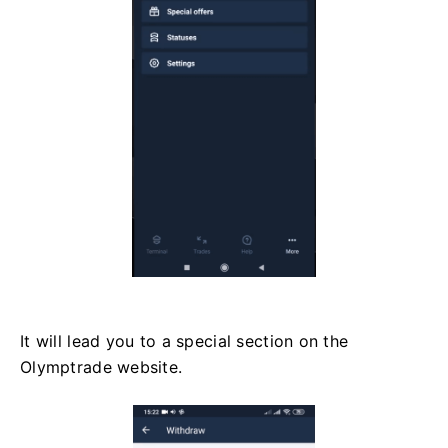
It will lead you to a special section on the
Olymptrade website.