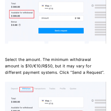
Select the amount. The minimum withdrawal
amount is $10/€10/R$50, but it may vary for
different payment systems. Click “Send a Request”.