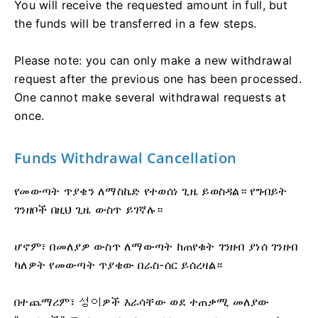
You will receive the requested amount in full, but
the funds will be transferred in a few steps.
Please note: you can only make a new withdrawal
request after the previous one has been processed.
One cannot make several withdrawal requests at
once.
Funds Withdrawal Cancellation
የመውጣት ጥያቄን ለማስኬድ የተወሰነ ጊዜ ይወስዳል። የግብይት
ገንዘቦች በዚህ ጊዜ ውስጥ ይገኛሉ።
ሆኖም፣ በመለያዎ ውስጥ ለማውጣት ከጠየቁት ገንዘብ ያነሰ ገንዘብ
ካለዎት የመውጣት ጥያቄው በራስ-ሰር ይሰረዛል።
በተጨማሪም፣ 성이ዎች እራሳቸው ወደ ተጠቃሚ መለያው