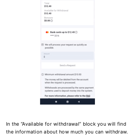
In the “Available for withdrawal” block you will find
the information about how much you can withdraw.