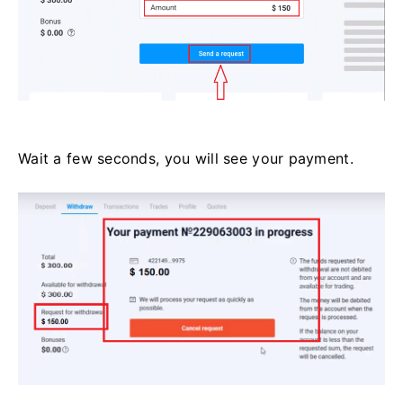
Wait a few seconds, you will see your payment.