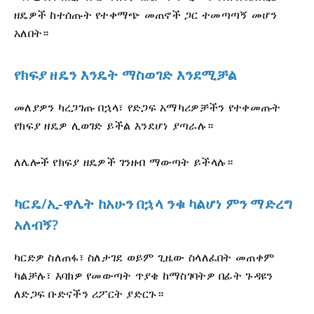
ዘዴዎች ከተሰጡት የተቀማጭ መጠኖች ጋር ተመጣጣኝ መሆን
አለበት።
የክፍያ ዘዴን እንዴት ማስወገድ እንደሚቻል
መለያዎን ካረጋገጡ በኋላ፣ የድጋፍ አማካሪዎቻችን የተቀመጡት
የክፍያ ዘዴዎ ሊወገድ ይችል እንደሆነ ያጣራሉ።
ለሌሎች የክፍያ ዘዴዎች ገንዘብ ማውጣት ይችላሉ።
ካርዴ/ኢ-ዋሌት ከአሁን በኋላ ንቁ ካልሆነ ምን ማድረግ
አለብኝ?
ካርድዎ ስለጠፋ፣ ስለታገደ ወይም ጊዜው ስላለፈበት መጠቀም
ካልቻሉ፣ እባክዎ የመውጣት ጥያቄ ከማስገባትዎ በፊት ጉዳዩን
ለድጋፍ ቡድናችን ሪፖርት ያድርጉ።