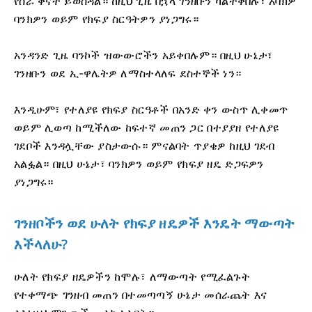
የስራ ቀናት ይወስዳል። ከዚህ ጊዜ በኋላ ገንዘቡን ካልተቀበሉ፣ እባክዎ
ባንክዎን ወይም የክፍያ ስርዓትዎን ያነጋግሩ።
አንዳንድ ጊዜ ባንኮች ዝውውሮችን አይቀበሉም። በዚህ ሁኔታ፣
ገንዘቡን ወደ ኢ-ዋሌትዎ ለማስተላለፍ ደስተኞች ነን።
እንዲሁም፣ የተለያዩ የክፍያ ስርዓቶች በአንድ ቀን ውስጥ ሊቀመጥ
ወይም ሊወጣ ከሚችለው ከፍተኛ መጠን ጋር በተያያዘ የተለያዩ
ገደቦች እንዳሏቸው ያስታውሱ። ምናልባት ጥያቄዎ ከዚህ ገደብ
አልፏል። በዚህ ሁኔታ፣ ባንክዎን ወይም የክፍያ ዘዴ ድጋፍዎን
ያነጋግሩ።
ገንዘቦችን ወደ ሁለት የክፍያ ዘዴዎች እንዴት ማውጣት
እችላለሁ?
ሁለት የክፍያ ዘዴዎችን ከሞሉ፣ ለማውጣት የሚፈልጉት
የተቀማጭ ገንዘብ መጠን በተመጣጣኝ ሁኔታ መሰራጨት እና