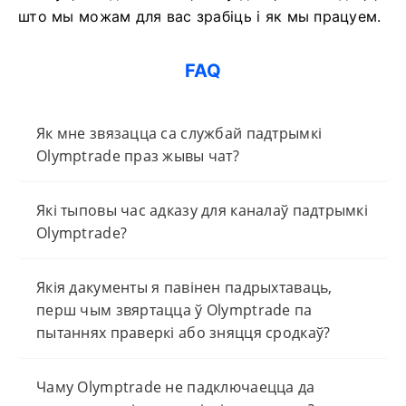
што мы можам для вас зрабіць і як мы працуем.
FAQ
Як мне звязацца са службай падтрымкі
Olymptrade праз жывы чат?
Які тыповы час адказу для каналаў падтрымкі
Olymptrade?
Якія дакументы я павінен падрыхтаваць,
перш чым звяртацца ў Olymptrade па
пытаннях праверкі або зняцця сродкаў?
Чаму Olymptrade не падключаецца да