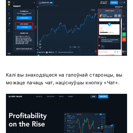
Калі вы знаходзіцеся на галоўнай старонцы, вы
можаце пачаць чат, націснуўшы кнопку «Чат».