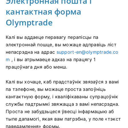
Электронная пошта і
кантактная форма
Olymptrade
Калі вы аддаеце перавагу перапісцы па
электроннай пошце, вы можаце адправіць ліст
непасрэдна на адрас
support-en@olymptrade.co
m
, і вы атрымаеце адказ на працягу 1
працоўнага дня або менш.
Калі вы хочаце, каб прадстаўнік звязаўся з вамі
па тэлефоне, вы можаце проста запоўніць
кантактную форму, і кваліфікаваны супрацоўнік
службы падтрымкі звяжацца з вамі непасрэдна.
Проста не забудзьцеся ўвесці інфармацыю аб
тыпе дапамогі, якая вам патрэбна, у поле «тэкст
паведамлення» формы.