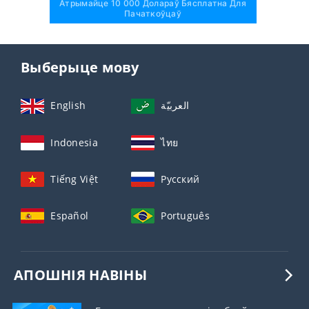
Атрымайце 10 000 Долараў Бясплатна Для
Пачаткоўцаў
Выберыце мову
English
العربيّة
Indonesia
ไทย
Tiếng Việt
Русский
Español
Português
АПОШНІЯ НАВІНЫ