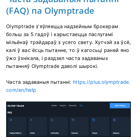
(FAQ) па Olymptrade
Olymptrade з'яўляецца надзейным брокерам
больш за 5 гадоў і карыстаецца паслугамі
мільёнаў трэйдараў з усяго свету. Хутчэй за ўсё,
калі ў вас ёсць пытанне, то ў кагосьці раней яно
ўжо ўзнікала, і раздзел часта задаваных
пытанняў Olymptrade даволі шырокі.
Часта задаваныя пытанні:
https://plus.olymptrade.
com/en/help