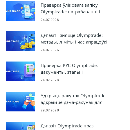
Праверка ўліковага запісу
Olymptrade: патрабаванні і
крокі
24.07.2026
Дэпазіт і зняцце Olymptrade:
метады, ліміты і час апрацоўкі
24.07.2026
Праверка KYC Olymptrade:
дакументы, этапы і
зацвярджэнне
24.07.2026
Адкрыць рахунак Olymptrade:
адкрыйце дэма-рахунак для
практыкі гандлю
29.07.2026
Дэпазіт Olymptrade праз