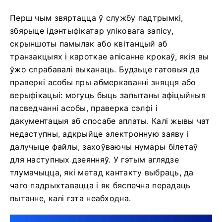
Перш чым звяртацца ў службу падтрымкі,
збярыце ідэнтыфікатар уліковага запісу,
скрыншоты памылак або квітанцый аб
транзакцыях і кароткае апісанне крокаў, якія вы
ўжо спрабавалі выканаць. Будзьце гатовыя да
праверкі асобы пры абмеркаванні зняцця або
верыфікацыі: могуць быць запытаны афіцыйныя
пасведчанні асобы, праверка сэлфі і
дакументацыя аб спосабе аплаты. Калі жывы чат
недаступны, адкрыйце электронную заяву і
далучыце файлы, захоўваючы нумары білетаў
для наступных дзеянняў. У гэтым аглядзе
тлумачыцца, які метад кантакту выбраць, да
чаго падрыхтавацца і як бяспечна перадаць
пытанне, калі гэта неабходна.