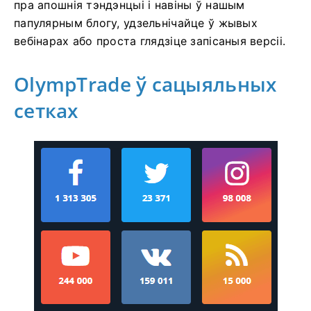
пра апошнія тэндэнцыі і навіны ў нашым
папулярным блогу, удзельнічайце ў жывых
вебінарах або проста глядзіце запісаныя версіі.
OlympTrade ў сацыяльных
сетках