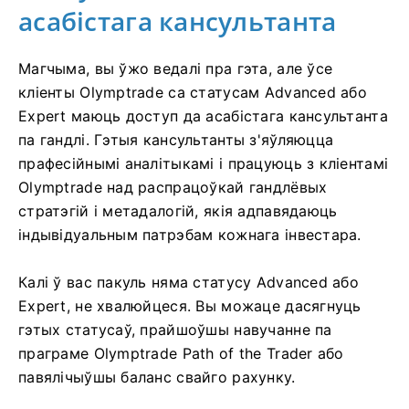
асабістага кансультанта
Магчыма, вы ўжо ведалі пра гэта, але ўсе
кліенты Olymptrade са статусам Advanced або
Expert маюць доступ да асабістага кансультанта
па гандлі. Гэтыя кансультанты з'яўляюцца
прафесійнымі аналітыкамі і працуюць з кліентамі
Olymptrade над распрацоўкай гандлёвых
стратэгій і метадалогій, якія адпавядаюць
індывідуальным патрэбам кожнага інвестара.
Калі ў вас пакуль няма статусу Advanced або
Expert, не хвалюйцеся. Вы можаце дасягнуць
гэтых статусаў, прайшоўшы навучанне па
праграме Olymptrade Path of the Trader або
павялічыўшы баланс свайго рахунку.