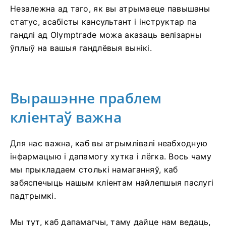
Незалежна ад таго, як вы атрымаеце павышаны
статус, асабісты кансультант і інструктар па
гандлі ад Olymptrade можа аказаць велізарны
ўплыў на вашыя гандлёвыя вынікі.
Вырашэнне праблем
кліентаў важна
Для нас важна, каб вы атрымлівалі неабходную
інфармацыю і дапамогу хутка і лёгка. Вось чаму
мы прыкладаем столькі намаганняў, каб
забяспечыць нашым кліентам найлепшыя паслугі
падтрымкі.
Мы тут, каб дапамагчы, таму дайце нам ведаць,