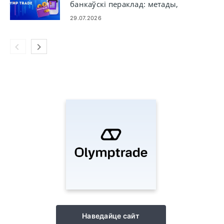
банкаўскі пераклад: метады,
ліміты і тэрміны
29.07.2026
Наведайце сайт