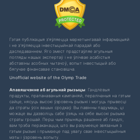
Гэтая публікацыя з'яўляецца маркетынгавай інфармацыяй
і не з'яўляецца інвестыцыйнай парадай або
даследаваннем. Яго змест прадстаўляе агульныя
погляды нашых экспертаў і не ўлічвае асабістыя
абставіны асобных чытачоў, вопыт інвестыцый або
бягучае фінансавае становішча.
Unofficial website of the Olymp Trade
Апавяшчэнне аб агульнай рызыцы
: Гандлёвыя
прадукты, прапанаваныя кампаніяй, пералічаныя на гэтым
сайце, нясуць высокі ўзровень рызыкі і могуць прывесці
да страты ўсіх вашых сродкаў. Вы павінны падумаць, ці
можаце вы дазволіць сабе ўзяць на сябе высокі рызыка
страты грошай. Перш чым прыняць рашэнне аб гандлі,
вам трэба пераканацца, што вы разумееце звязаныя з
гэтым рызыкі і прымаеце пад увагу свае інвестыцыйныя
мэты і ўзровень вопыту.