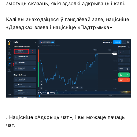
змогуць сказаць, якія здзелкі адкрываць і калі.
Калі вы знаходзіцеся ў гандлёвай зале, націсніце
«Даведка» злева і націсніце «Падтрымка»
. Націсніце «Адкрыць чат», і вы можаце пачаць
чат.