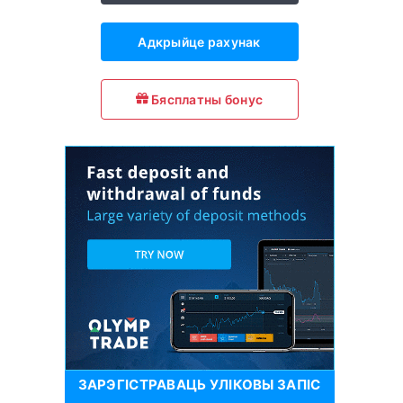
Адкрыйце рахунак
Бясплатны бонус
ЗАРЭГІСТРАВАЦЬ УЛІКОВЫ ЗАПІС