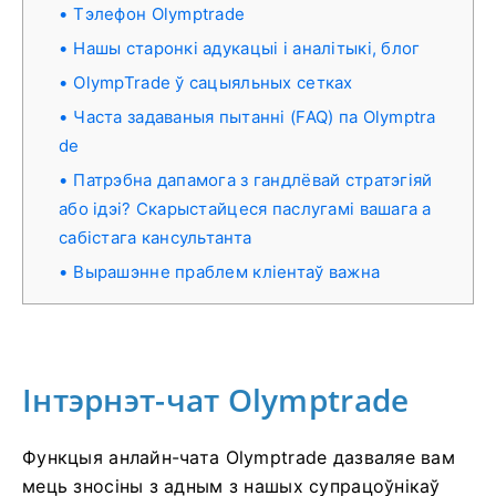
Тэлефон Olymptrade
Нашы старонкі адукацыі і аналітыкі, блог
OlympTrade ў сацыяльных сетках
Часта задаваныя пытанні (FAQ) па Olymptra
de
Патрэбна дапамога з гандлёвай стратэгіяй
або ідэі? Скарыстайцеся паслугамі вашага а
сабістага кансультанта
Вырашэнне праблем кліентаў важна
Інтэрнэт-чат Olymptrade
Функцыя анлайн-чата Olymptrade дазваляе вам
мець зносіны з адным з нашых супрацоўнікаў