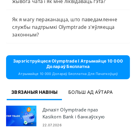
жывога чата і як мне ліквідаваць гэта?
Як я магу пераканацца, што паведамленне
службы падтрымкі Olymptrade з'яўляецца
законным?
Зарэгіструйцеся Olymptrade І Атрымайце 10 000
Долараў Бясплатна
Атрымайце 10 000 Долараў Бясплатна Для Пачаткоўцаў
ЗВЯЗАНЫЯ НАВІНЫ
БОЛЬШ АД АЎТАРА
Дэпазіт Olymptrade праз
Kasikorn Bank і банкаўскую
карту
22.07.2026