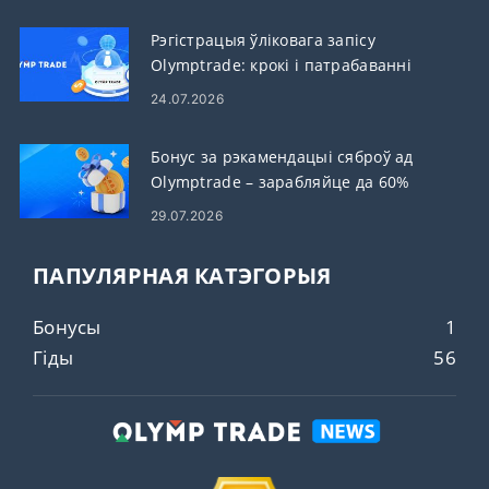
Рэгістрацыя ўліковага запісу
Olymptrade: крокі і патрабаванні
24.07.2026
Бонус за рэкамендацыі сяброў ад
Olymptrade – зарабляйце да 60%
камісіі за рэкамендацый
29.07.2026
ПАПУЛЯРНАЯ КАТЭГОРЫЯ
Бонусы
1
Гіды
56