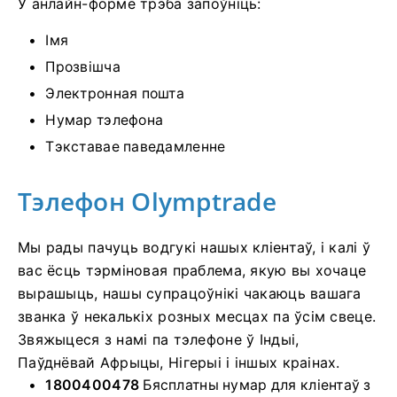
У анлайн-форме трэба запоўніць:
Імя
Прозвішча
Электронная пошта
Нумар тэлефона
Тэкставае паведамленне
Тэлефон Olymptrade
Мы рады пачуць водгукі нашых кліентаў, і калі ў
вас ёсць тэрміновая праблема, якую вы хочаце
вырашыць, нашы супрацоўнікі чакаюць вашага
званка ў некалькіх розных месцах па ўсім свеце.
Звяжыцеся з намі па тэлефоне ў Індыі,
Паўднёвай Афрыцы, Нігерыі і іншых краінах.
1800400478
Бясплатны нумар для кліентаў з