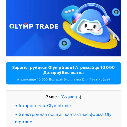
Зарэгіструйцеся Olymptrade І Атрымайце 10 000
Долараў Бясплатна
Атрымайце 10 000 Долараў Бясплатна Для Пачаткоўцаў
Змест
Схаваць
[
]
Інтэрнэт-чат Olymptrade
Электронная пошта і кантактная форма Oly
mptrade