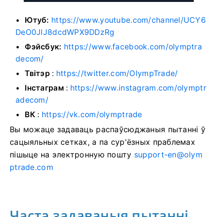
Ютуб:
https://www.youtube.com/channel/UCY6
DeO0JlJ8dcdWPX9DDzRg
Фэйсбук:
https://www.facebook.com/olymptra
decom/
Твітэр
:
https://twitter.com/OlympTrade/
Інстаграм
:
https://www.instagram.com/olymptr
adecom/
ВК
:
https://vk.com/olymptrade
Вы можаце задаваць распаўсюджаныя пытанні ў
сацыяльных сетках, а па сур'ёзных праблемах
пішыце на электронную пошту
support-en@olym
ptrade.com
Часта задаваныя пытанні