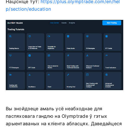
Націсніце тут:
https://plus.olymptrade.com/en/hel
p/section/education
Вы знойдзеце амаль усё неабходнае для
паспяховага гандлю на Olymptrade ў гэтых
арыентаваных на кліента абласцях. Даведайцеся