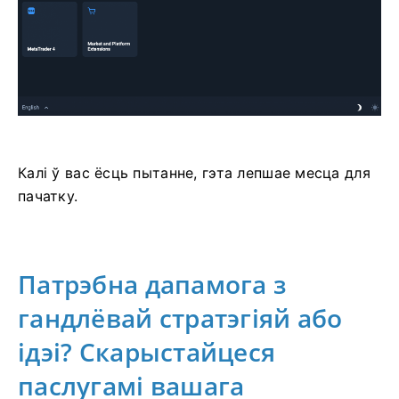
Калі ў вас ёсць пытанне, гэта лепшае месца для
пачатку.
Патрэбна дапамога з
гандлёвай стратэгіяй або
ідэі? Скарыстайцеся
паслугамі вашага