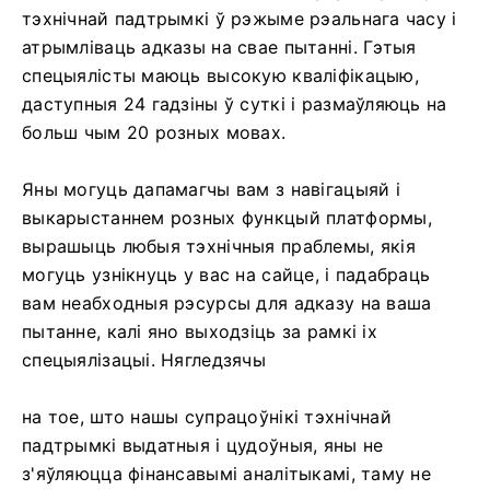
тэхнічнай падтрымкі ў рэжыме рэальнага часу і
атрымліваць адказы на свае пытанні. Гэтыя
спецыялісты маюць высокую кваліфікацыю,
даступныя 24 гадзіны ў суткі і размаўляюць на
больш чым 20 розных мовах.
Яны могуць дапамагчы вам з навігацыяй і
выкарыстаннем розных функцый платформы,
вырашыць любыя тэхнічныя праблемы, якія
могуць узнікнуць у вас на сайце, і падабраць
вам неабходныя рэсурсы для адказу на ваша
пытанне, калі яно выходзіць за рамкі іх
спецыялізацыі. Нягледзячы
на ​​тое, што нашы супрацоўнікі тэхнічнай
падтрымкі выдатныя і цудоўныя, яны не
з'яўляюцца фінансавымі аналітыкамі, таму не