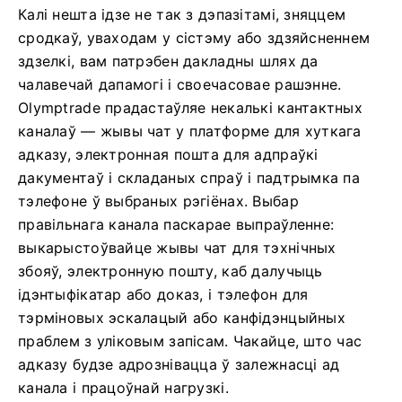
Калі нешта ідзе не так з дэпазітамі, зняццем
сродкаў, уваходам у сістэму або здзяйсненнем
здзелкі, вам патрэбен дакладны шлях да
чалавечай дапамогі і своечасовае рашэнне.
Olymptrade прадастаўляе некалькі кантактных
каналаў — жывы чат у платформе для хуткага
адказу, электронная пошта для адпраўкі
дакументаў і складаных спраў і падтрымка па
тэлефоне ў выбраных рэгіёнах. Выбар
правільнага канала паскарае выпраўленне:
выкарыстоўвайце жывы чат для тэхнічных
збояў, электронную пошту, каб далучыць
ідэнтыфікатар або доказ, і тэлефон для
тэрміновых эскалацый або канфідэнцыйных
праблем з уліковым запісам. Чакайце, што час
адказу будзе адрознівацца ў залежнасці ад
канала і працоўнай нагрузкі.