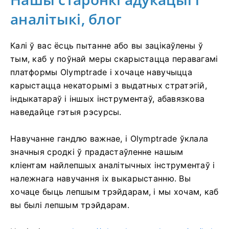
аналітыкі, блог
Калі ў вас ёсць пытанне або вы зацікаўлены ў
тым, каб у поўнай меры скарыстацца перавагамі
платформы Olymptrade і хочаце навучыцца
карыстацца некаторымі з выдатных стратэгій,
індыкатараў і іншых інструментаў, абавязкова
наведайце гэтыя рэсурсы.
Навучанне гандлю важнае, і Olymptrade ўклала
значныя сродкі ў прадастаўленне нашым
кліентам найлепшых аналітычных інструментаў і
належнага навучання іх выкарыстанню. Вы
хочаце быць лепшым трэйдарам, і мы хочам, каб
вы былі лепшым трэйдарам.