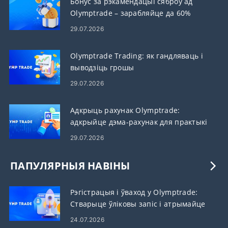
Бонус за рэкамендацыі сяброў ад
Olymptrade – зарабляйце да 60%
камісіі за рэкамендацый
29.07.2026
Olymptrade Trading: як гандляваць і
выводзіць грошы
29.07.2026
Адкрыць рахунак Olymptrade:
адкрыйце дэма-рахунак для практыкі
гандлю
29.07.2026
ПАПУЛЯРНЫЯ НАВІНЫ
Рэгістрацыя і ўваход у Olymptrade:
Стварыце ўліковы запіс і атрымайце
доступ
24.07.2026