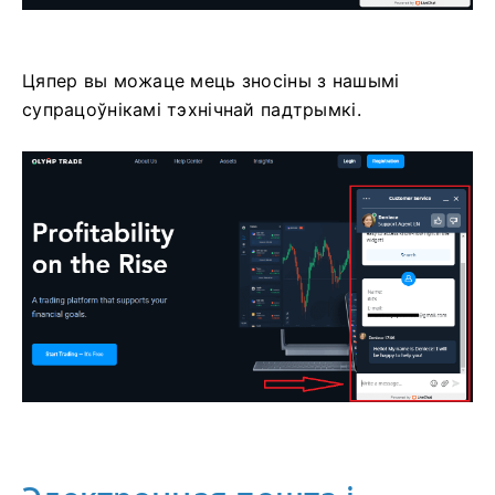
Цяпер вы можаце мець зносіны з нашымі
супрацоўнікамі тэхнічнай падтрымкі.