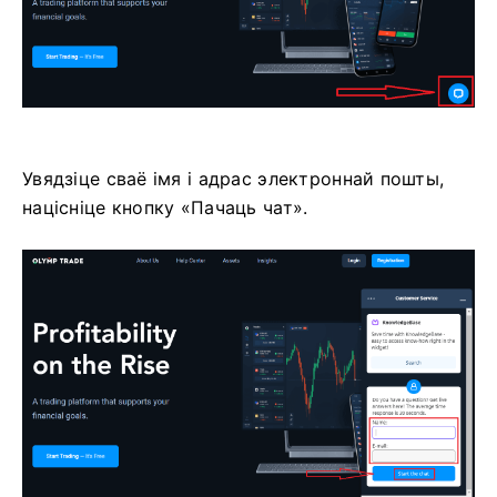
Увядзіце сваё імя і адрас электроннай пошты,
націсніце кнопку «Пачаць чат».