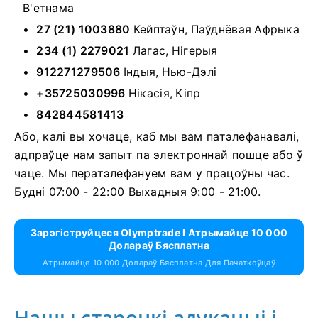
В'етнама
27 (21) 1003880
Кейптаўн, Паўднёвая Афрыка
234 (1) 2279021
Лагас, Нігерыя
912271279506
Індыя, Нью-Дэлі
+35725030996
Нікасія, Кіпр
842844581413
Або, калі вы хочаце, каб мы вам патэлефанавалі,
адпраўце нам запыт па электроннай пошце або ў
чаце. Мы ператэлефануем вам у працоўны час.
Будні 07:00 - 22:00 Выхадныя 9:00 - 21:00.
Зарэгіструйцеся Olymptrade І Атрымайце 10 000
Долараў Бясплатна
Атрымайце 10 000 Долараў Бясплатна Для Пачаткоўцаў
Нашы старонкі адукацыі і