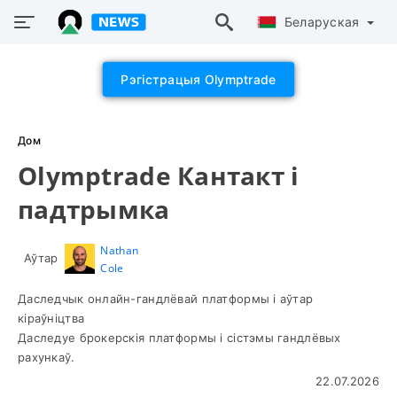
Беларуская
Рэгістрацыя Olymptrade
Дом
Olymptrade Кантакт і
падтрымка
Nathan
Аўтар
Cole
Даследчык онлайн-гандлёвай платформы і аўтар
кіраўніцтва
Даследуе брокерскія платформы і сістэмы гандлёвых
рахункаў.
22.07.2026