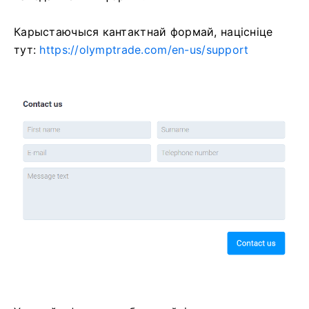
Карыстаючыся кантактнай формай, націсніце
тут:
https://olymptrade.com/en-us/support