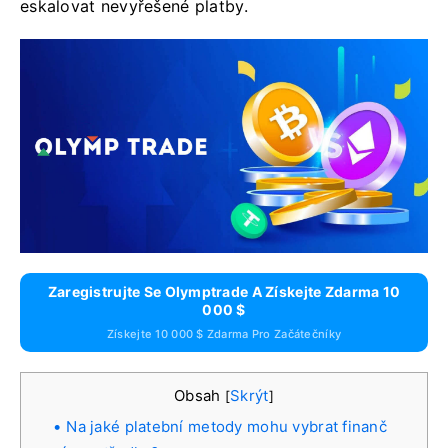
eskalovat nevyřešené platby.
Zaregistrujte Se Olymptrade A Získejte Zdarma 10
000 $
Získejte 10 000 $ Zdarma Pro Začátečníky
Obsah
Skrýt
[
]
Na jaké platební metody mohu vybrat finanč