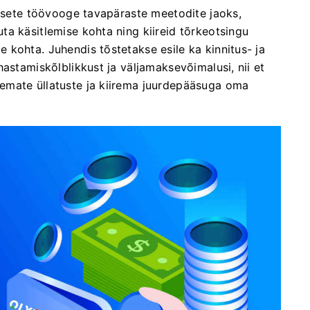
aksete töövooge tavapäraste meetodite jaoks,
a käsitlemise kohta ning kiireid tõrkeotsingu
kohta. Juhendis tõstetakse esile ka kinnitus- ja
astamiskõlblikkust ja väljamaksevõimalusi, nii et
emate üllatuste ja kiirema juurdepääsuga oma