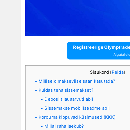
Registreerige Olymptrade 
Algajatel
Sisukord
Peida
[
]
Milliseid makseviise saan kasutada?
Kuidas teha sissemakset?
Deposiit lauaarvuti abil
Sissemakse mobiilseadme abil
Korduma kippuvad küsimused (KKK)
Millal raha laekub?