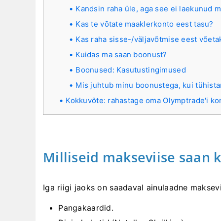
Kandsin raha üle, aga see ei laekunud m
Kas te võtate maaklerkonto eest tasu?
Kas raha sisse-/väljavõtmise eest võeta
Kuidas ma saan boonust?
Boonused: Kasutustingimused
Mis juhtub minu boonustega, kui tühista
Kokkuvõte: rahastage oma Olymptrade'i kon
Milliseid makseviise saan 
Iga riigi jaoks on saadaval ainulaadne maksev
Pangakaardid.