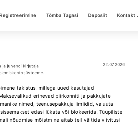
Registreerimine
Tõmba Tagasi
Deposiit
Kontakt 
22.07.2026
ja juhendi kirjutaja
uplemiskontosüsteeme.
imene takistus, millega uued kasutajad
aksevalikud erinevad piirkonniti ja pakkujate
manike nimed, teenusepakkuja limiidid, valuuta
sissemakset edasi lükata või blokeerida. Tüüpiliste
li nõudmise mõistmine aitab teil vältida viivitusi