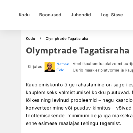
Kodu
Boonused
Juhendid
Logi Sisse
Kodu
Olymptrade Tagatisraha
Olymptrade Tagatisraha
Veebikaubandusplatvormi uurija 
Nathan
Kirjutas
Cole
Uurib maakleriplatvorme ja ka
Kauplemiskonto õige rahastamine on sageli es
kauplemiseks valmistumisel kokku puutuvad. M
lõikes ning levinud probleemid – nagu kaardio
konverteerimine või puuduv kinnitus – võivad 
töötlemisakende, miinimumide ja iga maksekana
enne esimese reaalajas tehingu tegemist.