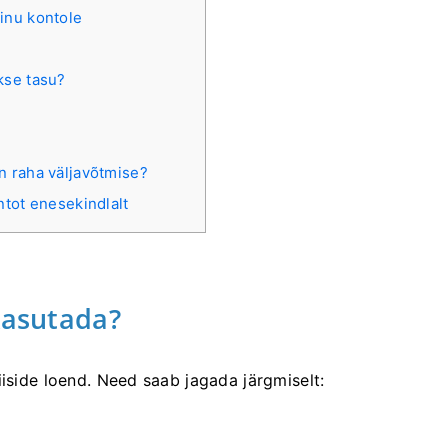
inu kontole
kse tasu?
n raha väljavõtmise?
tot enesekindlalt
kasutada?
iiside loend. Need saab jagada järgmiselt: