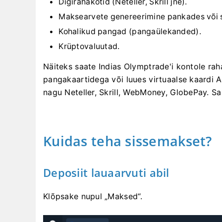
Digirahakotid (Neteller, Skrill jne).
Maksearvete genereerimine pankades või sp
Kohalikud pangad (pangaülekanded).
Krüptovaluutad.
Näiteks saate Indias Olymptrade'i kontole rah
pangakaartidega või luues virtuaalse kaardi 
nagu Neteller, Skrill, WebMoney, GlobePay. Sa
Kuidas teha sissemakset?
Deposiit lauaarvuti abil
Klõpsake nupul „Maksed“.