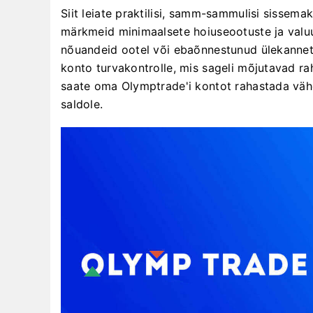
Siit leiate praktilisi, samm-sammulisi sissem
märkmeid minimaalsete hoiuseootuste ja valuut
nõuandeid ootel või ebaõnnestunud ülekannete 
konto turvakontrolle, mis sageli mõjutavad rah
saate oma Olymptrade'i kontot rahastada väh
saldole.