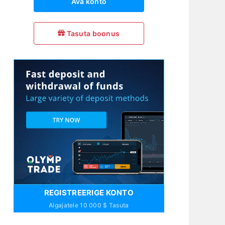
Ava konto
Tasuta boonus
REGISTREERIGE KONTO
Algajatele 10 000 $ Tasuta