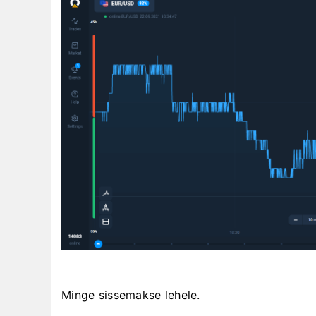
Minge sissemakse lehele.