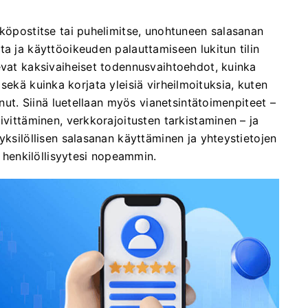
hköpostitse tai puhelimitse, unohtuneen salasanan
ta ja käyttöoikeuden palauttamiseen lukitun tilin
evat kaksivaiheiset todennusvaihtoehdot, kuinka
ta sekä kuinka korjata yleisiä virheilmoituksia, kuten
unut. Siinä luetellaan myös vianetsintätoimenpiteet –
ivittäminen, verkkorajoitusten tarkistaminen – ja
yksilöllisen salasanan käyttäminen ja yhteystietojen
a henkilöllisyytesi nopeammin.