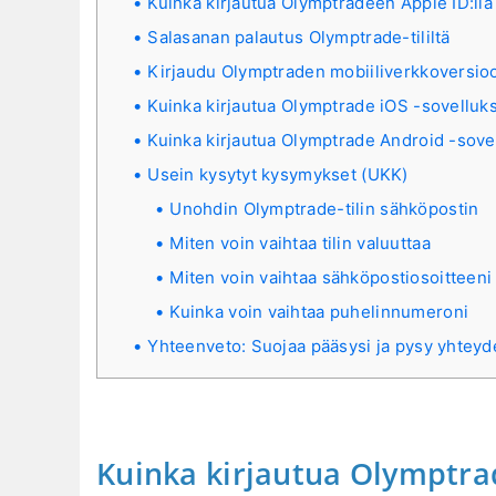
Kuinka kirjautua Olymptradeen Apple ID:llä
Salasanan palautus Olymptrade-tililtä
Kirjaudu Olymptraden mobiiliverkkoversio
Kuinka kirjautua Olymptrade iOS -sovelluk
Kuinka kirjautua Olymptrade Android -sov
Usein kysytyt kysymykset (UKK)
Unohdin Olymptrade-tilin sähköpostin
Miten voin vaihtaa tilin valuuttaa
Miten voin vaihtaa sähköpostiosoitteeni
Kuinka voin vaihtaa puhelinnumeroni
Yhteenveto: Suojaa pääsysi ja pysy yhtey
Kuinka kirjautua Olymptrade