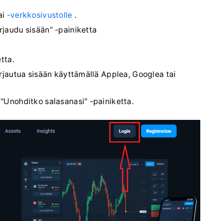
ai
-verkkosivustolle
.
rjaudu sisään” -painiketta
tta.
irjautua sisään käyttämällä Applea, Googlea tai
 "Unohditko salasanasi" -painiketta.