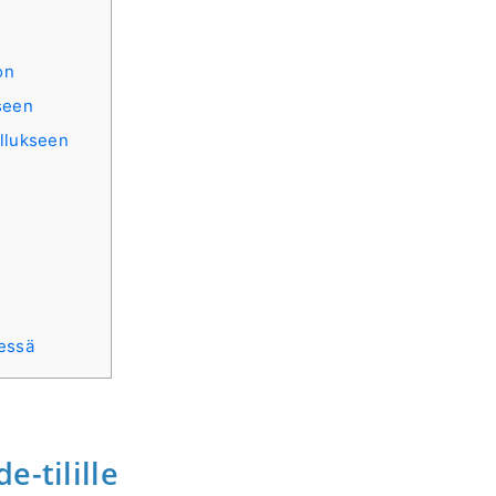
on
seen
ellukseen
dessä
-tilille