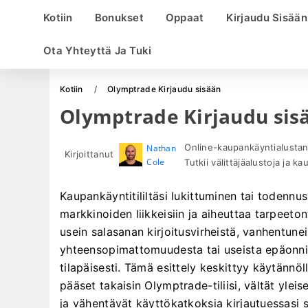
Kotiin
Bonukset
Oppaat
Kirjaudu Sisään
Ota Yhteyttä Ja Tuki
Kotiin
Olymptrade Kirjaudu sisään
Olymptrade Kirjaudu sis
Online-kaupankäyntialustan t
Nathan
Kirjoittanut
Cole
Tutkii välittäjäalustoja ja ka
Kaupankäyntitililtäsi lukittuminen tai todenn
markkinoiden liikkeisiin ja aiheuttaa tarpeetont
usein salasanan kirjoitusvirheistä, vanhentunei
yhteensopimattomuudesta tai useista epäonnis
tilapäisesti. Tämä esittely keskittyy käytännöllis
pääset takaisin Olymptrade-tiliisi, vältät yleise
ja vähentävät käyttökatkoksia kirjautuessasi si