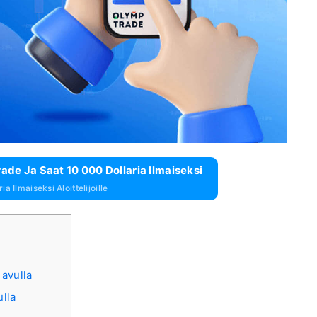
de Ja Saat 10 000 Dollaria Ilmaiseksi
a Ilmaiseksi Aloittelijoille
avulla
lla