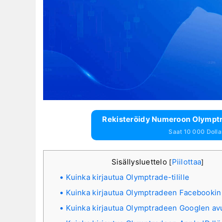
Rekisteröidy Numeroon Olymptra
Saat 10 000 Dollari
Sisällysluettelo
Piilottaa
[
]
Kuinka kirjautua Olymptrade-tilille
Kuinka kirjautua Olymptradeen Facebookin 
Kuinka kirjautua Olymptradeen Googlen avu