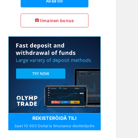
Avaa tili
Ilmainen bonus
REKISTERÖIDÄ TILI
Saat 10 000 Dollaria Ilmaiseksi Aloittelijoille