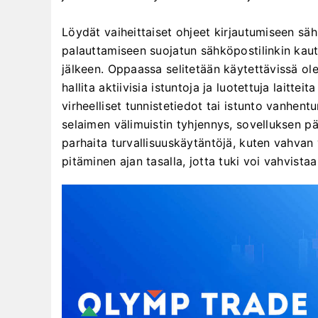
Löydät vaiheittaiset ohjeet kirjautumiseen sä
palauttamiseen suojatun sähköpostilinkin kaut
jälkeen. Oppaassa selitetään käytettävissä ol
hallita aktiivisia istuntoja ja luotettuja laittei
virheelliset tunnistetiedot tai istunto vanhent
selaimen välimuistin tyhjennys, sovelluksen pä
parhaita turvallisuuskäytäntöjä, kuten vahvan 
pitäminen ajan tasalla, jotta tuki voi vahvista