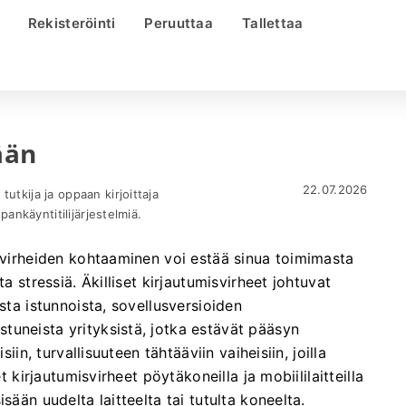
Rekisteröinti
Peruuttaa
Tallettaa
ään
22.07.2026
utkija ja oppaan kirjoittaja
upankäyntitilijärjestelmiä.
usvirheiden kohtaaminen voi estää sinua toimimasta
a stressiä. Äkilliset kirjautumisvirheet johtuvat
sta istunnoista, sovellusversioiden
tuneista yrityksistä, jotka estävät pääsyn
iin, turvallisuuteen tähtääviin vaiheisiin, joilla
t kirjautumisvirheet pöytäkoneilla ja mobiililaitteilla
sään uudelta laitteelta tai tutulta koneelta.