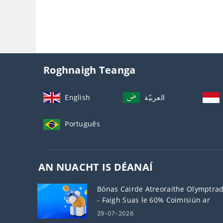
Roghnaigh Teanga
English
العربيّة
Português
AN NUACHT IS DÉANAÍ
Bónas Cairde Atreoraithe Olymptra
- Faigh Suas le 60% Coimisiún ar
Atreoruithe
29-07-2026