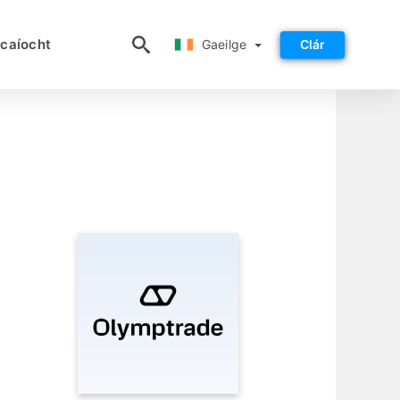
Gaeilge
caíocht
Gaeilge
Clár