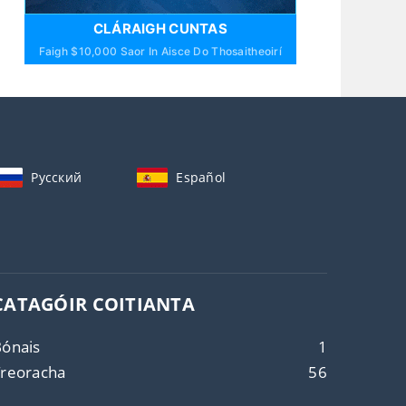
CLÁRAIGH CUNTAS
Faigh $10,000 Saor In Aisce Do Thosaitheoirí
Русский
Español
CATAGÓIR COITIANTA
ónais
1
Treoracha
56