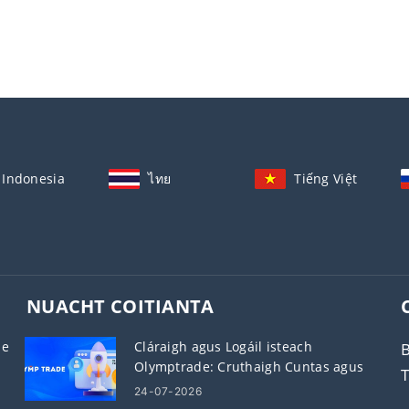
Indonesia
ไทย
Tiếng Việt
NUACHT COITIANTA
de
Cláraigh agus Logáil isteach
B
Olymptrade: Cruthaigh Cuntas agus
Faigh Rochtain air
24-07-2026