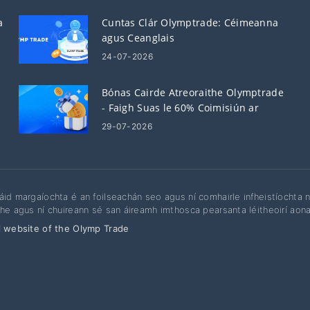
a
Cuntas Clár Olymptrade: Céimeanna
agus Ceanglais
24-07-2026
Bónas Cairde Atreoraithe Olymptrade
- Faigh Suas le 60% Coimisiún ar
Atreoruithe
29-07-2026
áid margaíochta é an foilseachán seo agus ní comhairle infheistíochta ná
the agus ní chuireann sé san áireamh imthosca pearsanta léitheoirí aonair,
l website of the Olymp Trade