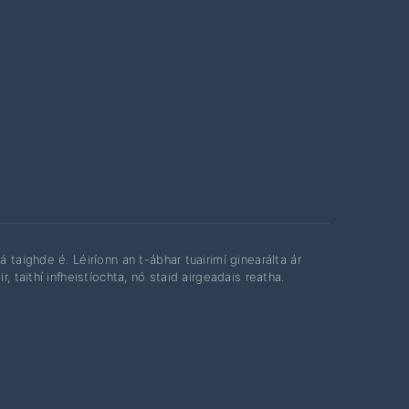
 taighde é. Léiríonn an t-ábhar tuairimí ginearálta ár
 taithí infheistíochta, nó staid airgeadais reatha.