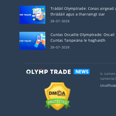
Trádáil Olymptrade: Conas airgead 
thrádáil agus a tharraingt siar
29-07-2026
Cuntas Oscailte Olymptrade: Oscail
Cuntas Taispeána le haghaidh
Trádála Cleachtais
29-07-2026
Is cumars
saineolai
Unofficia