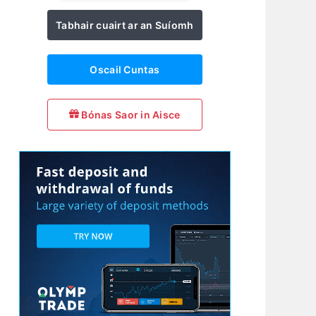
Tabhair cuairt ar an Suíomh
Oscail Cuntas
Bónas Saor in Aisce