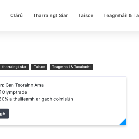
h
Clárú
Tharraingt Siar
Taisce
Teagmháil & Ta
tharraingt siar
Taisce
Teagmháil & Tacaíocht
nn:
Gan Teorainn Ama
í Olymptrade
60% a thuilleamh ar gach coimisiún
igh