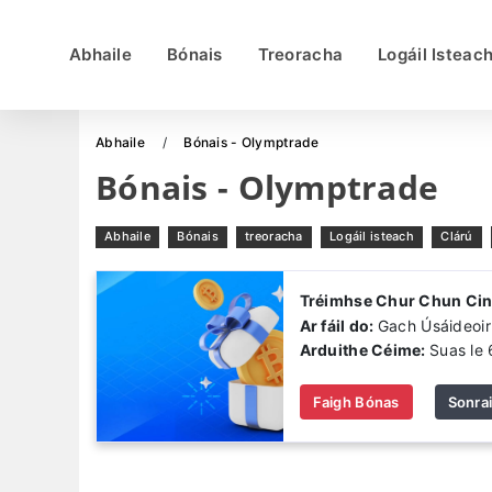
Abhaile
Bónais
Treoracha
Logáil Isteac
Abhaile
Bónais - Olymptrade
Bónais - Olymptrade
Abhaile
Bónais
treoracha
Logáil isteach
Clárú
Tréimhse Chur Chun Ci
Ar fáil do:
Gach Úsáideoir
Arduithe Céime:
Suas le 
Faigh Bónas
Sonra