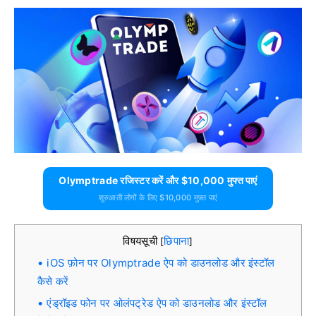
Olymptrade रजिस्टर करें और $10,000 मुफ्त पाएं
शुरुआती लोगों के लिए $10,000 मुफ़्त पाएं
विषयसूची
छिपाना
[
]
iOS फ़ोन पर Olymptrade ऐप को डाउनलोड और इंस्टॉल
कैसे करें
एंड्रॉइड फोन पर ओलंपट्रेड ऐप को डाउनलोड और इंस्टॉल