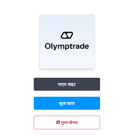
यात्रा साइट
खुला खाता
मुफ्त बोनस