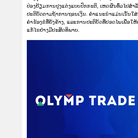
ປ່ອງຢ້ຽມການປຸງແຕ່ງແບບປົກກະຕິ, ເຫດຜົນທົ່ວໄປສໍາ
ປະຕິບັດຕາມຖ້າການຖອນເງິນ. ຄໍາແນະນໍາແມ່ນເນັ້ນ
ຄໍາຮ້ອງຂໍທີ່ຍັງຄ້າງ, ແລະການປະຕິບັດທີ່ປອດໄພເພື່ອໃຫ້ທ
ແກ້ໄຂຢ່າງມີປະສິດທິພາບ.