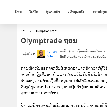
ບ້ານ
ໂບນັດ
ຜູ້ແນະນຳ
ເຂົ້າ​ສູ່​ລະ​ບົບ
ການລົງ
ບ້ານ
Olymptrade ຖອນ
Olymptrade ຖອນ
ນັກຄົ້ນຄວ້າເວທີການຄ້າອອນໄລນ໌ແລະ
Nathan
ຂຽນໂດຍ
Cole
ຄົ້ນຄ້ວາເວທີນາຍຫນ້າແລະລະບົບບັນ
ການເອົາເງິນອອກຈາກບັນຊີເທຣດສາມາດຊ້າກວ່າທີ່ຜູ້ໃ
ຈ່າຍເງິນ, ຫຼືເສັ້ນທາງເງິນຝາກ/ຖອນເງິນທີ່ບໍ່ກົງກັ
ປາຍທາງການຈ່າຍເງິນທີ່ອະນຸຍາດໃຫ້ສໍາລັບປະເທດຂອງທ່າ
ຮ້ອງຂໍຫຼຸດຜ່ອນໂອກາດຂອງການຊັກຊ້າຫຼືການປະຕິເສດແລະ
ສະຖານະການຂອງທ່ານ.
ຂ້າງລຸ່ມນີ້ທ່ານຈະເຫັນຂັ້ນຕອນການຖອນເງິນພາກປະຕິບັດ