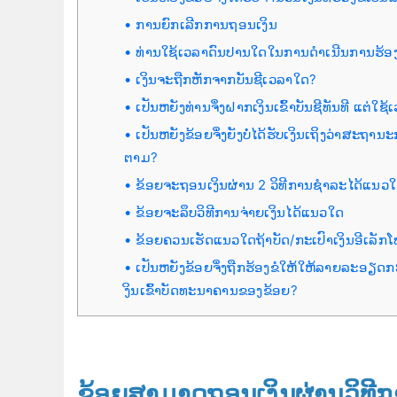
ການຍົກເລີກການຖອນເງິນ
ທ່ານໃຊ້ເວລາດົນປານໃດໃນການດຳເນີນການຮ້ອ
ເງິນຈະຖືກຫັກຈາກບັນຊີເວລາໃດ?
ເປັນຫຍັງທ່ານຈຶ່ງຝາກເງິນເຂົ້າບັນຊີທັນທີ ແຕ
ເປັນຫຍັງຂ້ອຍຈຶ່ງຍັງບໍ່ໄດ້ຮັບເງິນເຖິງວ່າສະຖ
ຕາມ?
ຂ້ອຍຈະຖອນເງິນຜ່ານ 2 ວິທີການຊໍາລະໄດ້ແນວ
ຂ້ອຍຈະລຶບວິທີການຈ່າຍເງິນໄດ້ແນວໃດ
ຂ້ອຍຄວນເຮັດແນວໃດຖ້າບັດ/ກະເປົາເງິນອີເລັກໂທ
ເປັນຫຍັງຂ້ອຍຈຶ່ງຖືກຮ້ອງຂໍໃຫ້ໃຫ້ລາຍລະອຽດ
ງິນເຂົ້າບັດທະນາຄານຂອງຂ້ອຍ?
ຂ້ອຍສາມາດຖອນເງິນຜ່ານວິທີກ