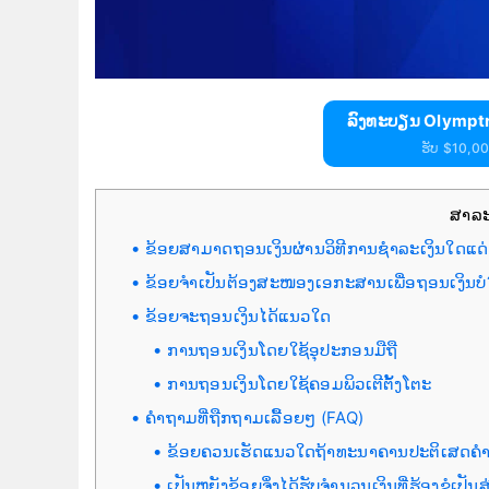
ລົງທະບຽນ Olymptr
ຮັບ $10,000
ສາລ
ຂ້ອຍສາມາດຖອນເງິນຜ່ານວິທີການຊໍາລະເງິນໃດແດ
ຂ້ອຍຈໍາເປັນຕ້ອງສະໜອງເອກະສານເພື່ອຖອນເງິນບໍ
ຂ້ອຍຈະຖອນເງິນໄດ້ແນວໃດ
ການຖອນເງິນໂດຍໃຊ້ອຸປະກອນມືຖື
ການຖອນເງິນໂດຍໃຊ້ຄອມພິວເຕີຕັ້ງໂຕະ
ຄຳຖາມທີ່ຖືກຖາມເລື້ອຍໆ (FAQ)
ຂ້ອຍຄວນເຮັດແນວໃດຖ້າທະນາຄານປະຕິເສດຄຳຮ
ເປັນຫຍັງຂ້ອຍຈຶ່ງໄດ້ຮັບຈຳນວນເງິນທີ່ຮ້ອງຂໍເປັນ