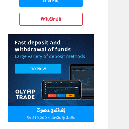
ເປີດບັນຊີ
ໂບນັດຟຣີ
ລົງທະບຽນບັນຊີ
ຮັບ $10,000 ຟຣີສຳລັບຜູ້ເລີ່ມຕົ້ນ