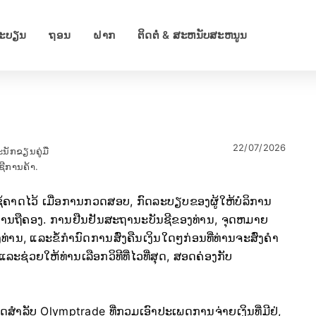
ທະບຽນ
ຖອນ
ຝາກ
ຕິດ​ຕໍ່ & ສະ​ຫນັບ​ສະ​ຫນູນ​
22/07/2026
ນັກຂຽນຄູ່ມື
ຊີການຄ້າ.
ຊ້ຄາດໄວ້ ເມື່ອການກວດສອບ, ກົດລະບຽບຂອງຜູ້ໃຫ້ບໍລິການ
ນສ້າງການຖືຄອງ. ການຢືນຢັນສະຖານະບັນຊີຂອງທ່ານ, ຈຸດຫມາຍ
ນ, ແລະຂໍ້ກໍານົດການສົ່ງຄືນເງິນໃດໆກ່ອນທີ່ທ່ານຈະສົ່ງຄໍາ
ຊ່ວຍໃຫ້ທ່ານເລືອກວິທີທີ່ໄວທີ່ສຸດ, ສອດຄ່ອງກັບ
ສໍາລັບ Olymptrade ທີ່ກວມເອົາປະເພດການຈ່າຍເງິນທີ່ມີຢູ່,