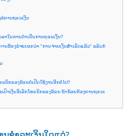
ງຂໍການຖອນເງິນ
່ໃຊ້ເວລາໃນການດຳເນີນການຖອນເງິນ?
ານະການຮ້ອງຂໍຈະບອກວ່າ "ການຈ່າຍເງິນສຳເລັດແລ້ວ" ແລ້ວກໍ
ໃດ
ຣນິກຂອງຂ້ອຍບໍ່ເປີດໃຊ້ງານອີກຕໍ່ໄປ?
ກະເປົາເງິນອີເລັກໂທຣນິກຂອງຂ້ອຍ ຖ້າຂ້ອຍຕ້ອງການຖອນເ
ານຊໍາລະເງິນໃດແດ່?