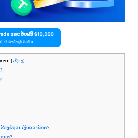
ade ແລະ ຮັບຟຣີ $10,000
 ຟຣີສຳລັບຜູ້ເລີ່ມຕົ້ນ
ະບານ
ເຊື່ອງ
[
]
່?
?
້ອງຂໍຖອນເງິນຂອງຂ້ອຍ?
ສ່ວນໆ?