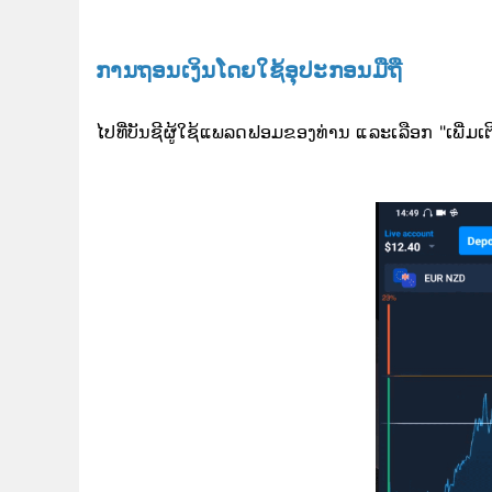
ການຖອນເງິນໂດຍໃຊ້ອຸປະກອນມືຖື
ໄປທີ່ບັນຊີຜູ້ໃຊ້ແພລດຟອມຂອງທ່ານ ແລະເລືອກ "ເພີ່ມເຕ