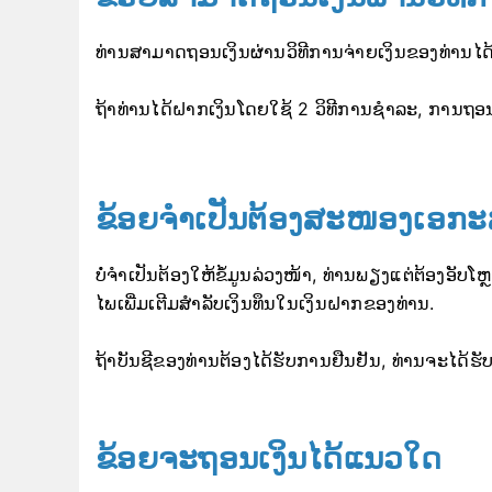
ທ່ານສາມາດຖອນເງິນຜ່ານວິທີການຈ່າຍເງິນຂອງທ່ານໄດ້ເທ
ຖ້າທ່ານໄດ້ຝາກເງິນໂດຍໃຊ້ 2 ວິທີການຊໍາລະ, ການຖອນເ
ຂ້ອຍຈໍາເປັນຕ້ອງສະໜອງເອກະສ
ບໍ່ຈຳເປັນຕ້ອງໃຫ້ຂໍ້ມູນລ່ວງໜ້າ, ທ່ານພຽງແຕ່ຕ້ອງອັບ
ໄພເພີ່ມເຕີມສຳລັບເງິນທຶນໃນເງິນຝາກຂອງທ່ານ.
ຖ້າບັນຊີຂອງທ່ານຕ້ອງໄດ້ຮັບການຢືນຢັນ, ທ່ານຈະໄດ້ຮ
ຂ້ອຍຈະຖອນເງິນໄດ້ແນວໃດ