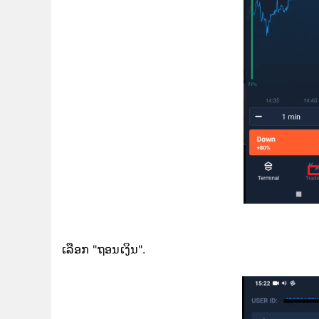
ເລືອກ "ຖອນເງິນ".