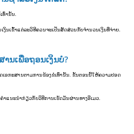
ົ່ານັ້ນ.
ງິນເຂົ້າແຕ່ລະວິທີຄວນຈະເປັນສັດສ່ວນກັບຈຳນວນເງິນທີ່ຈ່າຍ.
ານເພື່ອຖອນເງິນບໍ?
ໂຫຼດເອກະສານຕາມການຮ້ອງຂໍເທົ່ານັ້ນ. ຂັ້ນຕອນນີ້ໃຫ້ຄວາມປອດ
ັບຄຳແນະນຳກ່ຽວກັບວິທີການເຮັດມັນຜ່ານທາງອີເມວ.