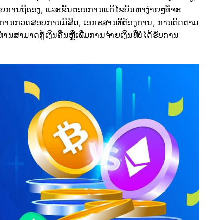
ລັບການຖືຄອງ, ແລະຂັ້ນຕອນການແກ້ໄຂບັນຫາງ່າຍໆທີ່ຈະ
ໃສ່ການກວດສອບການມີສິດ, ເອກະສານທີ່ຕ້ອງການ, ການຕິດຕາມ
່ານສາມາດກູ້ເງິນຄືນຫຼືເພີ່ມການຈ່າຍເງິນທີ່ບໍ່ໄດ້ຮັບການ