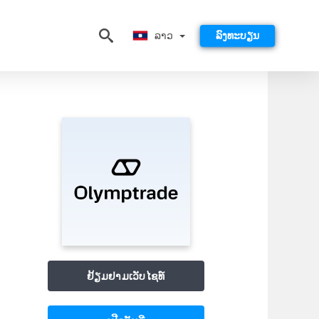
ລາວ
ລາວ
ລົງທະບຽນ
ຢ້ຽມຢາມເວັບໄຊທ໌