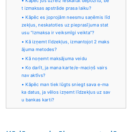
Kāpēc jūs uzreiz ieskaitāt depozītu, be
t izmaksas apstrāde prasa laiku?
Kāpēc es joprojām neesmu saņēmis līd
zekļus, neskatoties uz pieprasījuma stat
usu “Izmaksa ir veiksmīgi veikta”?
Kā izņemt līdzekļus, izmantojot 2 maks
ājuma metodes?
Kā noņemt maksājuma veidu
Ko darīt, ja mana karte/e-maciņš vairs
nav aktīvs?
Kāpēc man tiek lūgts sniegt sava e-ma
ka datus, ja vēlos izņemt līdzekļus uz sav
u bankas karti?