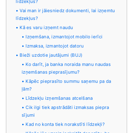
līdzekļus?
Vai man ir jāiesniedz dokumenti, lai izņemtu
līdzekļus?
Kā es varu izņemt naudu
Izņemšana, izmantojot mobilo ierīci
Izmaksa, izmantojot datoru
Bieži uzdotie jautājumi (BUJ)
Ko darīt, ja banka noraida manu naudas
izņemšanas pieprasījumu?
Kāpēc pieprasīto summu saņemu pa da
ļām?
Līdzekļu izņemšanas atcelšana
Cik ilgi tiek apstrādāti izmaksas piepra
sījumi
Kad no konta tiek norakstīti līdzekļi?