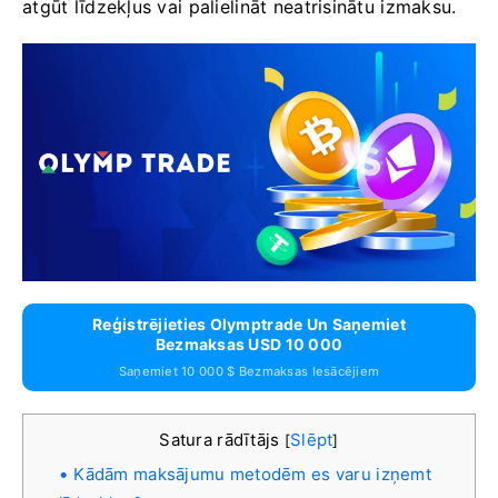
atgūt līdzekļus vai palielināt neatrisinātu izmaksu.
Reģistrējieties Olymptrade Un Saņemiet
Bezmaksas USD 10 000
Saņemiet 10 000 $ Bezmaksas Iesācējiem
Satura rādītājs
Slēpt
[
]
Kādām maksājumu metodēm es varu izņemt