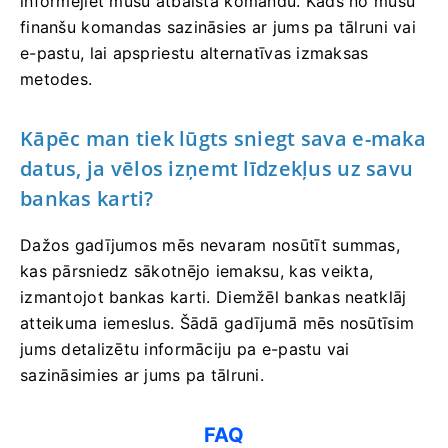
informējiet mūsu atbalsta komandu. Kāds no mūsu
finanšu komandas sazināsies ar jums pa tālruni vai
e-pastu, lai apspriestu alternatīvas izmaksas
metodes.
Kāpēc man tiek lūgts sniegt sava e-maka
datus, ja vēlos izņemt līdzekļus uz savu
bankas karti?
Dažos gadījumos mēs nevaram nosūtīt summas,
kas pārsniedz sākotnējo iemaksu, kas veikta,
izmantojot bankas karti. Diemžēl bankas neatklāj
atteikuma iemeslus. Šādā gadījumā mēs nosūtīsim
jums detalizētu informāciju pa e-pastu vai
sazināsimies ar jums pa tālruni.
FAQ