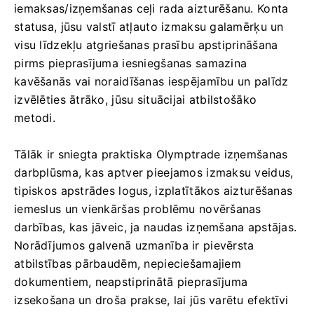
iemaksas/izņemšanas ceļi rada aizturēšanu. Konta
statusa, jūsu valstī atļauto izmaksu galamērķu un
visu līdzekļu atgriešanas prasību apstiprināšana
pirms pieprasījuma iesniegšanas samazina
kavēšanās vai noraidīšanas iespējamību un palīdz
izvēlēties ātrāko, jūsu situācijai atbilstošāko
metodi.
Tālāk ir sniegta praktiska Olymptrade izņemšanas
darbplūsma, kas aptver pieejamos izmaksu veidus,
tipiskos apstrādes logus, izplatītākos aizturēšanas
iemeslus un vienkāršas problēmu novēršanas
darbības, kas jāveic, ja naudas izņemšana apstājas.
Norādījumos galvenā uzmanība ir pievērsta
atbilstības pārbaudēm, nepieciešamajiem
dokumentiem, neapstiprinātā pieprasījuma
izsekošana un droša prakse, lai jūs varētu efektīvi