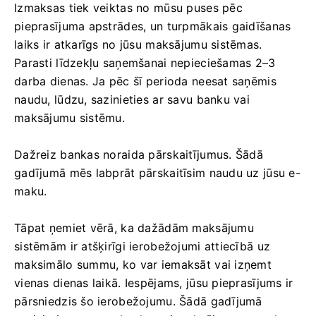
Izmaksas tiek veiktas no mūsu puses pēc
pieprasījuma apstrādes, un turpmākais gaidīšanas
laiks ir atkarīgs no jūsu maksājumu sistēmas.
Parasti līdzekļu saņemšanai nepieciešamas 2–3
darba dienas. Ja pēc šī perioda neesat saņēmis
naudu, lūdzu, sazinieties ar savu banku vai
maksājumu sistēmu.
Dažreiz bankas noraida pārskaitījumus. Šādā
gadījumā mēs labprāt pārskaitīsim naudu uz jūsu e-
maku.
Tāpat ņemiet vērā, ka dažādām maksājumu
sistēmām ir atšķirīgi ierobežojumi attiecībā uz
maksimālo summu, ko var iemaksāt vai izņemt
vienas dienas laikā. Iespējams, jūsu pieprasījums ir
pārsniedzis šo ierobežojumu. Šādā gadījumā