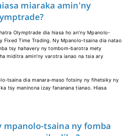
miasa miaraka amin'ny
lymptrade?
hatra Olymptrade dia hiasa ho an'ny Mpanolo-
iny Fixed Time Trading. Ny Mpanolo-tsaina dia natao
mba tsy hahavery ny tombom-barotra mety
ha miditra amin'ny varotra ianao na tsia ary
lo-tsaina dia manara-maso fotsiny ny fihetsiky ny
 ka tsy maninona izay fananana tianao. Hiasa
y mpanolo-tsaina ny fomba