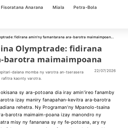
Fisoratana Anarana
Miala
Petra-Bola
trade: fidirana amin'ny famantarana ara-barotra maimaimpoan...
na Olymptrade: fidirana
a-barotra maimaimpoana
22/07/2026
pitari-dalana momba ny varotra an-tserasera
rafitra kaonty varotra.
tokisana sy ara-potoana dia iray amin'ireo fanamby
varotra izay maniry fanapahan-kevitra ara-barotra
adiana rehetra. Ny Programan'ny Mpanolo-tsaina
ra-barotra maimaim-poana izay manondro ny
vatra misy ny fananana sy ny fe-potoana, ary ny