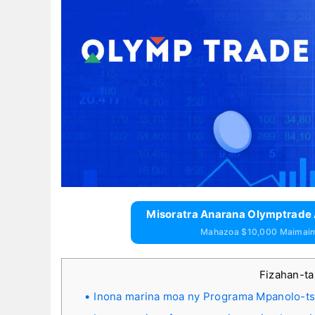
Misoratra Anarana Olymptrad
Mahazoa $10,000 Maimai
Fizahan-t
Inona marina moa ny Programa Mpanolo-ts