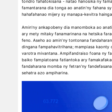
tondro fahatokisana - natao hanosika ny fam
famantarana dia tonga ao anatin'ny fahana s
hahafahanao mijery sy manapa-kevitra haingan
Amin'ny ankapobeny dia manomboka ao anatin'
ary mety mitaky fanamarinana na hetsika far
feno. Aseho ao amin'ny tontonana fandaharana
dingana fampahavitrihana; mampiasa kaonty 
varotra mivantana. Ampifandraiso foana ny fa
baiko fampiatoana fatiantoka ary famakafakan
fandaharana momba ny fetran'ny fandefasana, 
sehatra azo ampiharina.