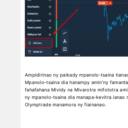
Ampidirinao ny paikady mpanolo-tsaina tiana
Mpanolo-tsaina dia hanampy amin'ny famanta
fahafahana Mividy na Mivarotra mifototra am
ny mpanolo-tsaina dia manapa-kevitra ianao na
Olymptrade manamora ny fiainanao.