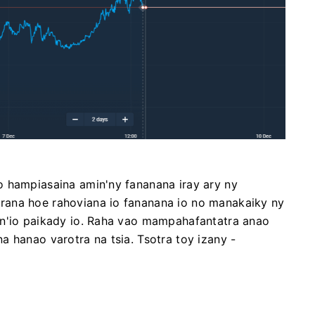
o hampiasaina amin'ny fananana iray ary ny
rana hoe rahoviana io fananana io no manakaiky ny
in'io paikady io. Raha vao mampahafantatra anao
 hanao varotra na tsia. Tsotra toy izany -