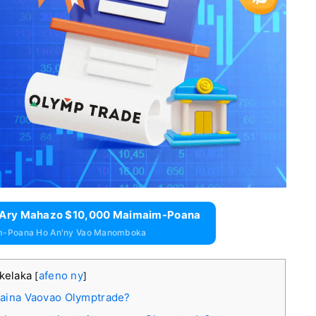
e Ary Mahazo $10,000 Maimaim-Poana
m-Poana Ho An'ny Vao Manomboka
akelaka
afeno ny
[
]
aina Vaovao Olymptrade?