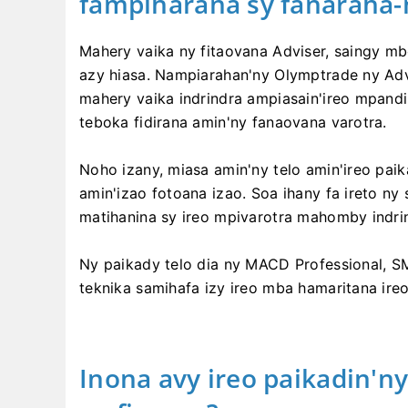
fampiharana sy fanaraha-
Mahery vaika ny fitaovana Adviser, saingy mb
azy hiasa. Nampiarahan'ny Olymptrade ny Adv
mahery vaika indrindra ampiasain'ireo mpand
teboka fidirana amin'ny fanaovana varotra.
Noho izany, miasa amin'ny telo amin'ireo paika
amin'izao fotoana izao. Soa ihany fa ireto n
matihanina sy ireo mpivarotra mahomby indri
Ny paikady telo dia ny MACD Professional, S
teknika samihafa izy ireo mba hamaritana ireo
Inona avy ireo paikadin'n