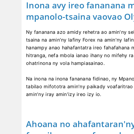
Inona avy ireo fananana 
mpanolo-tsaina vaovao O
Ny fananana azo amidy rehetra ao amin'ny se
tsaina na amin'ny lafiny Forex na amin'ny laf
hanampy anao hahafantatra ireo fahafahana 
hitranga, nefa mbola ianao ihany no mifehy ra
ohatrinona ny vola hampiasainao.
Na inona na inona fananana fidinao, ny Mpano
tabilao mifototra amin'ny paikady voafaritrao
amin'ny iray amin'izy ireo izy io.
Ahoana no ahafantaran'n