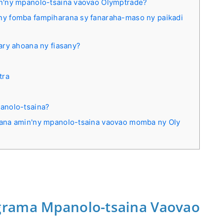
in'ny mpanolo-tsaina vaovao Olymptrade?
ny fomba fampiharana sy fanaraha-maso ny paikadi
ary ahoana ny fiasany?
tra
panolo-tsaina?
iana amin'ny mpanolo-tsaina vaovao momba ny Oly
grama Mpanolo-tsaina Vaovao