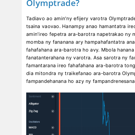
Olymptrade?
Tadiavo ao amin'ny efijery varotra Olymptra
tsaina vaovao. Hanampy anao hamantatra ireo
amin'ireo fepetra ara-barotra napetrakao ny
momba ny fananana ary hampahafantatra ana
fahafahana ara-barotra ho avy. Mbola hanana 
fanatanterahana ny varotra. Asa sarotra ny fa
famantarana ireo fahafahana ara-barotra tong
dia mitondra ny traikefanao ara-barotra Olym
fampandehanana ho azy ny fampandrenesana 