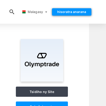
Malagasy
Malagasy
hisoratra anarana
Tsidiho ny Site