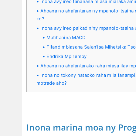
Inona avy ireo fananana miasa miaraka am
Ahoana no ahafantaran'ny mpanolo-tsaina 
ko?
Inona avy ireo paikadin'ny mpanolo-tsaina 
Matihanina MACD
Fifandimbiasana Salan'isa Mihetsika Tso
Endrika Mpiremby
Ahoana no ahafantarako raha miasa ilay m
Inona no tokony hataoko raha mila fanamp
mptrade aho?
Inona marina moa ny Pro