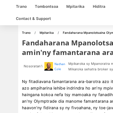
Trano
Tombontsoa
Mpitarika
Hiditra
Contact & Support
Trano
Mpitarika
Fandaharana Mpanolotsaina Olymp
Fandaharana Mpanolotsai
amin'ny famantarana ar
Mpikaroka sy Mpanoratra m
Nathan
Nosoratan'i
Cole
Mikaroka sehatra broker sy 
Ny fitadiavana famantarana ara-barotra azo i
azo ampiharina lehibe indrindra ho an'ny mpi
haingana kokoa nefa tsy mamoaka ny fanadih
an'ny Olymptrade dia manome famantarana a
haavon'ny fidirana sy ny fivoahana, ny toe-ja