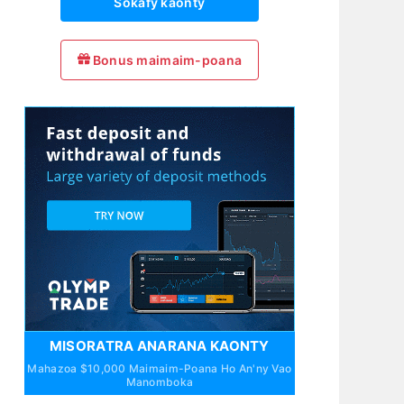
Sokafy kaonty
Bonus maimaim-poana
MISORATRA ANARANA KAONTY
Mahazoa $10,000 Maimaim-Poana Ho An'ny Vao
Manomboka