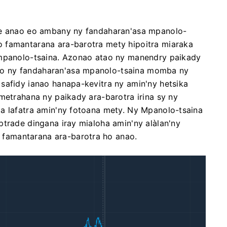
de anao eo ambany ny fandaharan'asa mpanolo-
 famantarana ara-barotra mety hipoitra miaraka
 mpanolo-tsaina. Azonao atao ny manendry paikady
o ny fandaharan'asa mpanolo-tsaina momba ny
safidy ianao hanapa-kevitra ny amin'ny hetsika
metrahana ny paikady ara-barotra irina sy ny
a lafatra amin'ny fotoana mety. Ny Mpanolo-tsaina
ptrade dingana iray mialoha amin'ny alàlan'ny
famantarana ara-barotra ho anao.