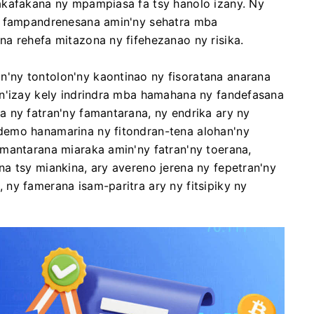
akafakana ny mpampiasa fa tsy hanolo izany. Ny
y fampandrenesana amin'ny sehatra mba
a rehefa mitazona ny fifehezanao ny risika.
ny tontolon'ny kaontinao ny fisoratana anarana
an'izay kely indrindra mba hamahana ny fandefasana
 ny fatran'ny famantarana, ny endrika ary ny
demo hanamarina ny fitondran-tena alohan'ny
mantarana miaraka amin'ny fatran'ny toerana,
a tsy miankina, ary avereno jerena ny fepetran'ny
ny famerana isam-paritra ary ny fitsipiky ny