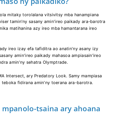
maso ny paikadiko?
ola mitaky torolalana vitsivitsy mba hanampiana
iser tamin'ny sasany amin'ireo paikady ara-barotra
inika matihanina azy ireo mba hamantarana ireo
dy ireo izay efa tafiditra ao anatin'ny asany izy
y sasany amin'ireo paikady mahasoa ampiasain'ireo
ndra amin'ny sehatra Olymptrade.
MA Intersect, ary Predatory Look. Samy mampiasa
 teboka fidirana amin'ny toerana ara-barotra.
y mpanolo-tsaina ary ahoana