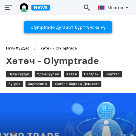
Монгол
Olymptrade дугаарт бүртгүүлнэ үү
Нүүр Хуудас
Хөтөч - Olymptrade
Хөтөч - Olymptrade
Нүүр хуудас
Урамшуулал
Хөтөч
Нэвтрэх
Бүртгэл
буцаах
Хадгаламж
Холбоо барих & Дэмжлэг