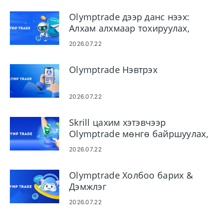
Olymptrade дээр данс нээх:
Алхам алхмаар тохируулах,
тавигдах шаардлага
2026.07.22
Olymptrade Нэвтрэх
2026.07.22
Skrill цахим хэтэвчээр
Olymptrade мөнгө байршуулах,
авах: алхам ба хязгаарлалт
2026.07.22
Olymptrade Холбоо барих &
Дэмжлэг
2026.07.22