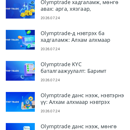
Olymptrade хадгаламж, мөнгө
авах: арга, хязгаар,
боловсруулах хугацаа
2026.07.24
Olymptrade-д нэвтрэх ба
хадгаламж: Алхам алхмаар
санхүүжилт ба хязгаарлалт
2026.07.24
Olymptrade KYC
баталгаажуулалт: Баримт
бичиг, алхамууд, зөвшөөрөл
2026.07.24
Olymptrade данс нээж, нэвтэрнэ
үү: Алхам алхмаар нэвтрэх
2026.07.24
Olymptrade данс нээж, мөнгө