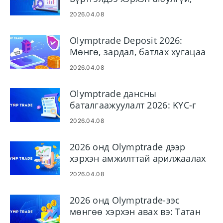
хурдан нэвтрэх талаар
2026.04.08
Olymptrade Deposit 2026:
Мөнгө, зардал, батлах хугацаа
нэмэх алхам алхмаар
2026.04.08
зааварчилгаа
Olymptrade дансны
баталгаажуулалт 2026: KYC-г
хэрхэн алхам алхмаар бөглөх
2026.04.08
вэ
2026 онд Olymptrade дээр
хэрхэн амжилттай арилжаалах
вэ: Эхлэгчдэд зориулсан гарын
2026.04.08
авлага ба эрсдэлийн хяналт
2026 онд Olymptrade-ээс
мөнгөө хэрхэн авах вэ: Татан