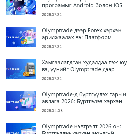
програмыг Android болон iOS
дээр татаж аваад суулгаарай
2026.07.22
Olymptrade дээр Forex хэрхэн
арилжаалах вэ: Платформ
арилжааны үндэс
2026.07.22
Хамгаалагдсан худалдаа гэж юу
вэ, үүнийг Olymptrade дээр
хэрхэн ашиглах вэ
2026.07.22
Olymptrade-д бүртгүүлэх гарын
авлага 2026: Бүртгэлээ хэрхэн
хурдан үүсгэж, баталгаажуулах
2026.04.08
вэ
Olymptrade нэвтрэлт 2026 он:
Бүртгэлдээ хэрхэн аюулгүй,