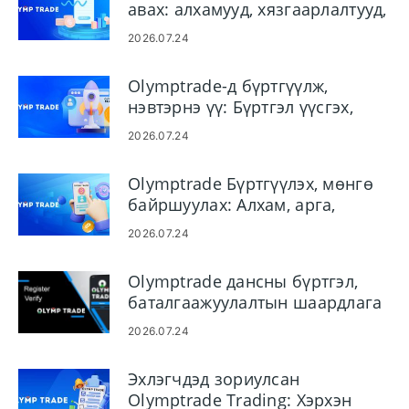
авах: алхамууд, хязгаарлалтууд,
цаг хугацаа
2026.07.24
Olymptrade-д бүртгүүлж,
нэвтэрнэ үү: Бүртгэл үүсгэх,
нэвтрэх
2026.07.24
Olymptrade Бүртгүүлэх, мөнгө
байршуулах: Алхам, арга,
хязгаар
2026.07.24
Olymptrade дансны бүртгэл,
баталгаажуулалтын шаардлага
2026.07.24
Эхлэгчдэд зориулсан
Olymptrade Trading: Хэрхэн