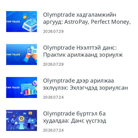
Olymptrade хадгаламжийн
аргууд: AstroPay, Perfect Money,
Neteller, Skrill
2026.07.29
Olymptrade Нээлттэй данс:
Практик арилжаанд зориулж
Демо данс нээнэ үү
2026.07.29
Olymptrade дээр арилжаа
эхлүүлэх: Эхлэгчдэд зориулсан
алхам алхмаар
2026.07.24
Olymptrade бүртгэл ба
худалдаа: Данс үүсгээд
арилжаагаа эхлүүл
2026.07.24