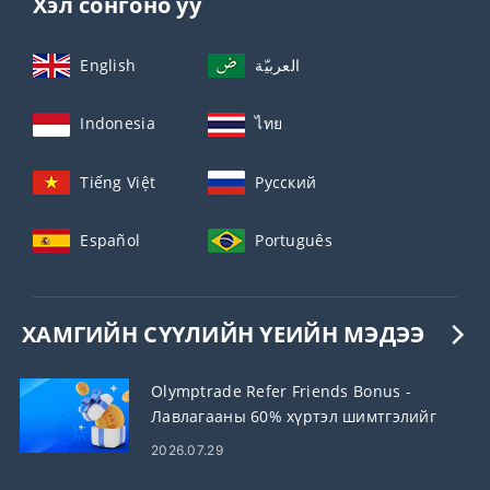
Хэл сонгоно уу
English
العربيّة
Indonesia
ไทย
Tiếng Việt
Русский
Español
Português
ХАМГИЙН СҮҮЛИЙН ҮЕИЙН МЭДЭЭ
Olymptrade Refer Friends Bonus -
Лавлагааны 60% хүртэл шимтгэлийг
аваарай
2026.07.29