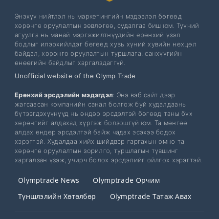
Энэхүү нийтлэл нь маркетингийн мэдээлэл бөгөөд
хөрөнгө оруулалтын зөвлөгөө, судалгаа биш юм. Түүний
агуулга нь манай мэргэжилтнүүдийн ерөнхий үзэл
бодлыг илэрхийлдэг бөгөөд хувь хүний ​​​​хувийн нөхцөл
байдал, хөрөнгө оруулалтын туршлага, санхүүгийн
өнөөгийн байдлыг харгалздаггүй.
Unofficial website of the Olymp Trade
Ерөнхий эрсдэлийн мэдэгдэл
: Энэ вэб сайт дээр
жагсаасан компанийн санал болгож буй худалдааны
бүтээгдэхүүнүүд нь өндөр эрсдэлтэй бөгөөд таны бүх
хөрөнгийг алдахад хүргэж болзошгүй юм. Та мөнгөө
алдах өндөр эрсдэлтэй байж чадах эсэхээ бодох
хэрэгтэй. Худалдаа хийх шийдвэр гаргахын өмнө та
хөрөнгө оруулалтын зорилго, туршлагын түвшинг
харгалзан үзэж, учирч болох эрсдэлийг ойлгох хэрэгтэй.
Olymptrade News
Olymptrade Орчим
Түншлэлийн Хөтөлбөр
Olymptrade Татаж Авах