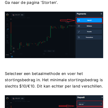
Ga naar de pagina 'Storten'.
Selecteer een betaalmethode en voer het
stortingsbedrag in. Het minimale stortingsbedrag is
slechts $10/€10. Dit kan echter per land verschillen.