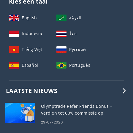
Kies een taal
English
العربيّة
Indonesia
ไทย
Tiếng Việt
Русский
Español
Português
LAATSTE NIEUWS
Olymptrade Refer Friends Bonus –
Verdien tot 60% commissie op
verwijzingen
29-07-2026