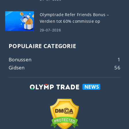
Olymptrade Refer Friends Bonus –
Verdien tot 60% commissie op
verwijzingen
29-07-2026
POPULAIRE CATEGORIE
Bonussen
1
Gidsen
56