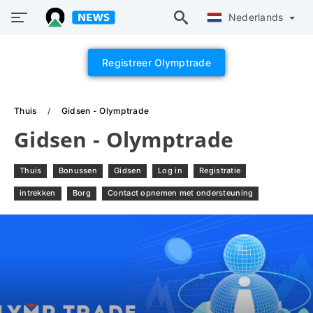
Nederlands
Registreer Olymptrade
Thuis
Gidsen - Olymptrade
Gidsen - Olymptrade
Thuis
Bonussen
Gidsen
Log in
Registratie
intrekken
Borg
Contact opnemen met ondersteuning