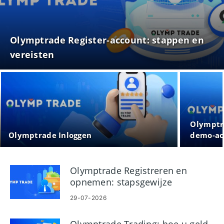
Olymptrade Register-account: stappen en
vereisten
Olymptr
Olymptrade Inloggen
demo-ac
Olymptrade Registreren en
opnemen: stapsgewijze
uitbetalingsgids
29-07-2026