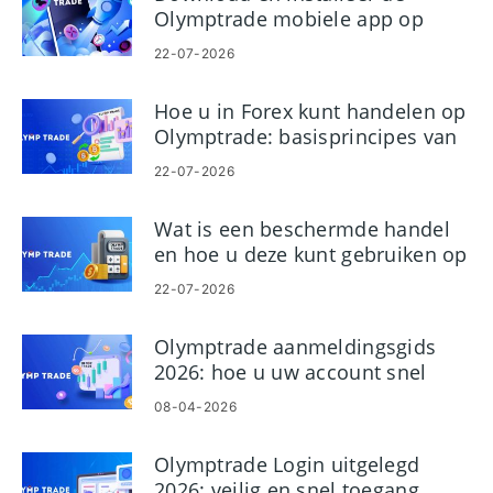
Olymptrade mobiele app op
Android en iOS
22-07-2026
Hoe u in Forex kunt handelen op
Olymptrade: basisprincipes van
platformhandel
22-07-2026
Wat is een beschermde handel
en hoe u deze kunt gebruiken op
Olymptrade
22-07-2026
Olymptrade aanmeldingsgids
2026: hoe u uw account snel
kunt aanmaken en verifiëren
08-04-2026
Olymptrade Login uitgelegd
2026: veilig en snel toegang