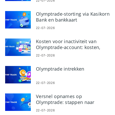
22-07-2026
Olymptrade-storting via Kasikorn
Bank en bankkaart
22-07-2026
Kosten voor inactiviteit van
Olymptrade-account: kosten,
indien van toepassing
22-07-2026
Olymptrade intrekken
22-07-2026
Versnel opnames op
Olymptrade: stappen naar
snellere uitbetalingen
22-07-2026