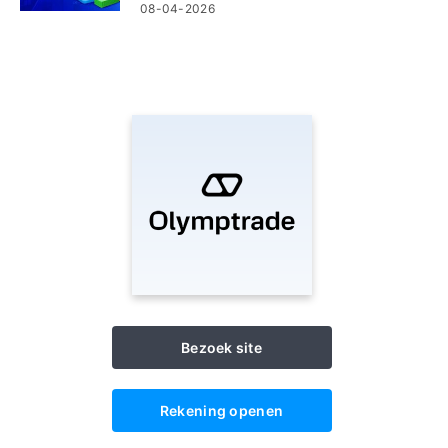
opnamestappen en kosten
08-04-2026
Bezoek site
Rekening openen