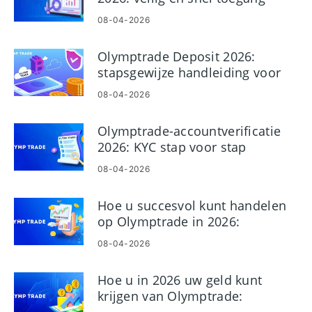
krijgen tot uw account
08-04-2026
Olymptrade Deposit 2026:
stapsgewijze handleiding voor
het toevoegen van geld, kosten
08-04-2026
en goedkeuringstijd
Olymptrade-accountverificatie
2026: KYC stap voor stap
voltooien
08-04-2026
Hoe u succesvol kunt handelen
op Olymptrade in 2026:
beginnershandleiding en
08-04-2026
risicobeheersing
Hoe u in 2026 uw geld kunt
krijgen van Olymptrade: