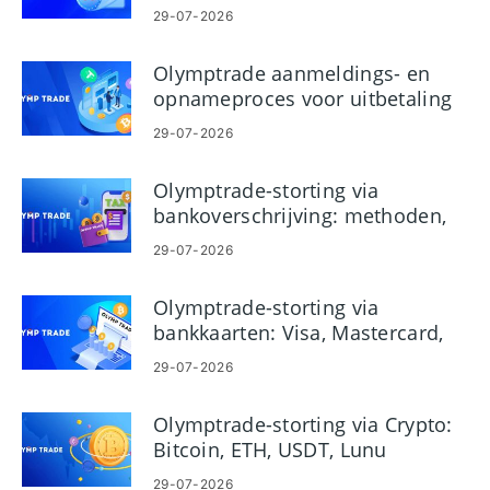
29-07-2026
Olymptrade aanmeldings- en
opnameproces voor uitbetaling
van account
29-07-2026
Olymptrade-storting via
bankoverschrijving: methoden,
limieten en tijden
29-07-2026
Olymptrade-storting via
bankkaarten: Visa, Mastercard,
JCB, Discover
29-07-2026
Olymptrade-storting via Crypto:
Bitcoin, ETH, USDT, Lunu
29-07-2026