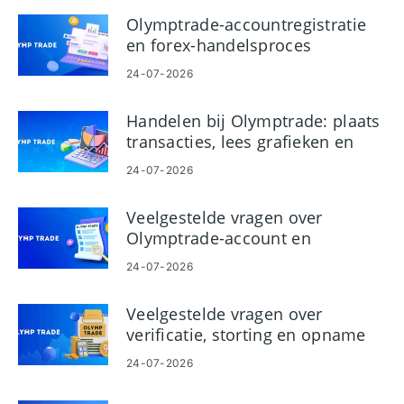
Olymptrade-accountregistratie
en forex-handelsproces
24-07-2026
Handelen bij Olymptrade: plaats
transacties, lees grafieken en
beheer risico's
24-07-2026
Veelgestelde vragen over
Olymptrade-account en
handelsplatform - Toegang en
24-07-2026
beveiliging
Veelgestelde vragen over
verificatie, storting en opname
van Olymptrade
24-07-2026