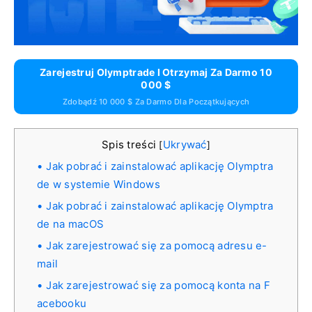
Zarejestruj Olymptrade I Otrzymaj Za Darmo 10
000 $
Zdobądź 10 000 $ Za Darmo Dla Początkujących
Spis treści
Ukrywać
[
]
Jak pobrać i zainstalować aplikację Olymptra
de w systemie Windows
Jak pobrać i zainstalować aplikację Olymptra
de na macOS
Jak zarejestrować się za pomocą adresu e-
mail
Jak zarejestrować się za pomocą konta na F
acebooku