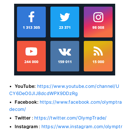
YouTube:
https://www.youtube.com/channel/U
CY6DeO0JlJ8dcdWPX9DDzRg
Facebook:
https://www.facebook.com/olymptra
decom/
Twitter
:
https://twitter.com/OlympTrade/
Instagram
:
https://www.instagram.com/olymptr