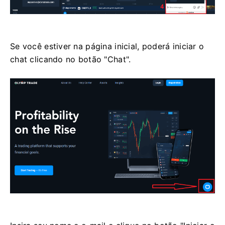
Se você estiver na página inicial, poderá iniciar o
chat clicando no botão "Chat".