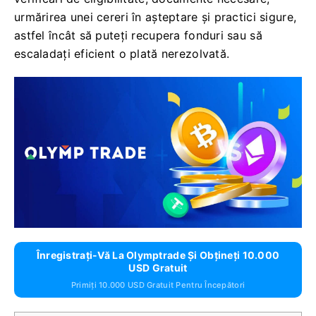
urmărirea unei cereri în așteptare și practici sigure,
astfel încât să puteți recupera fonduri sau să
escaladați eficient o plată nerezolvată.
Înregistrați-Vă La Olymptrade Și Obțineți 10.000
USD Gratuit
Primiți 10.000 USD Gratuit Pentru Începători