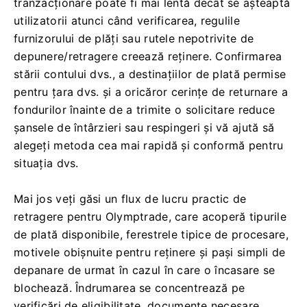
tranzacționare poate fi mai lentă decât se așteaptă
utilizatorii atunci când verificarea, regulile
furnizorului de plăți sau rutele nepotrivite de
depunere/retragere creează reținere. Confirmarea
stării contului dvs., a destinațiilor de plată permise
pentru țara dvs. și a oricăror cerințe de returnare a
fondurilor înainte de a trimite o solicitare reduce
șansele de întârzieri sau respingeri și vă ajută să
alegeți metoda cea mai rapidă și conformă pentru
situația dvs.
Mai jos veți găsi un flux de lucru practic de
retragere pentru Olymptrade, care acoperă tipurile
de plată disponibile, ferestrele tipice de procesare,
motivele obișnuite pentru reținere și pași simpli de
depanare de urmat în cazul în care o încasare se
blochează. Îndrumarea se concentrează pe
verificări de eligibilitate, documente necesare,