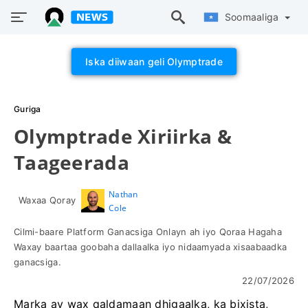
Soomaaliga
Iska diiwaan geli Olymptrade
Guriga
Olymptrade Xiriirka &
Taageerada
Nathan
Waxaa Qoray
Cole
Cilmi-baare Platform Ganacsiga Onlayn ah iyo Qoraa Hagaha
Waxay baartaa goobaha dallaalka iyo nidaamyada xisaabaadka
ganacsiga.
22/07/2026
Marka ay wax qaldamaan dhigaalka, ka bixista,