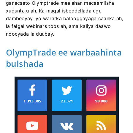
ganacsato Olymptrade meelahan macaamiisha
xudunta u ah. Ka maqal isbeddellada ugu
dambeeyay iyo wararka balooggayaga caanka ah,
la falgal webinars toos ah, ama kaliya daawo
noocyada la duubay.
OlympTrade ee warbaahinta
bulshada