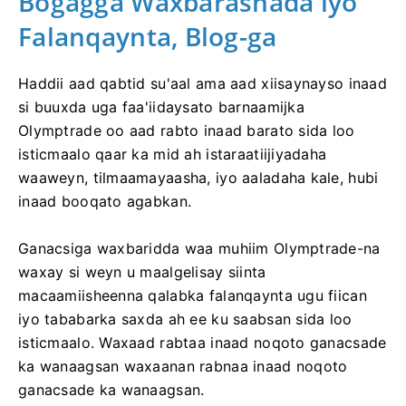
Bogagga Waxbarashada iyo
Falanqaynta, Blog-ga
Haddii aad qabtid su'aal ama aad xiisaynayso inaad
si buuxda uga faa'iidaysato barnaamijka
Olymptrade oo aad rabto inaad barato sida loo
isticmaalo qaar ka mid ah istaraatiijiyadaha
waaweyn, tilmaamayaasha, iyo aaladaha kale, hubi
inaad booqato agabkan.
Ganacsiga waxbaridda waa muhiim Olymptrade-na
waxay si weyn u maalgelisay siinta
macaamiisheenna qalabka falanqaynta ugu fiican
iyo tababarka saxda ah ee ku saabsan sida loo
isticmaalo. Waxaad rabtaa inaad noqoto ganacsade
ka wanaagsan waxaanan rabnaa inaad noqoto
ganacsade ka wanaagsan.