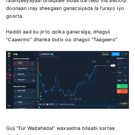
falanqeeyayaal dhaqaale sidaa darteed ma awoodi
doonaan inay sheegaan ganacsiyada la furayo iyo
goorta.
Haddii aad ku jirto qolka ganacsiga, dhagsii
"Caawimo" dhanka bidix oo dhagsii "Taageero"
Guji "Fur Wadahadal" waxaadna bilaabi kartaa