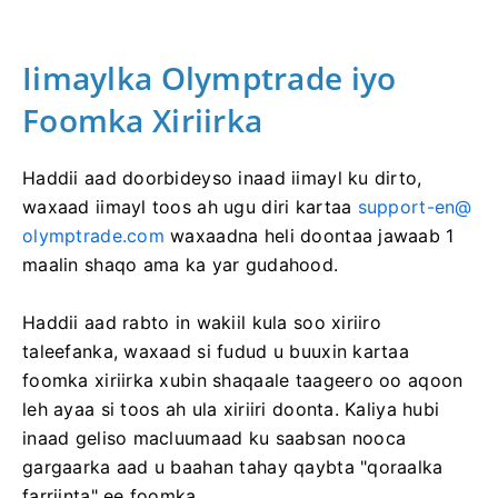
Iimaylka Olymptrade iyo
Foomka Xiriirka
Haddii aad doorbideyso inaad iimayl ku dirto,
waxaad iimayl toos ah ugu diri kartaa
support-en@
olymptrade.com
waxaadna heli doontaa jawaab 1
maalin shaqo ama ka yar gudahood.
Haddii aad rabto in wakiil kula soo xiriiro
taleefanka, waxaad si fudud u buuxin kartaa
foomka xiriirka xubin shaqaale taageero oo aqoon
leh ayaa si toos ah ula xiriiri doonta. Kaliya hubi
inaad geliso macluumaad ku saabsan nooca
gargaarka aad u baahan tahay qaybta "qoraalka
farriinta" ee foomka.