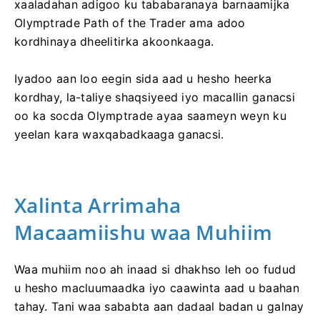
xaaladahan adigoo ku tababaranaya barnaamijka
Olymptrade Path of the Trader ama adoo
kordhinaya dheelitirka akoonkaaga.
Iyadoo aan loo eegin sida aad u hesho heerka
kordhay, la-taliye shaqsiyeed iyo macallin ganacsi
oo ka socda Olymptrade ayaa saameyn weyn ku
yeelan kara waxqabadkaaga ganacsi.
Xalinta Arrimaha
Macaamiishu waa Muhiim
Waa muhiim noo ah inaad si dhakhso leh oo fudud
u hesho macluumaadka iyo caawinta aad u baahan
tahay. Tani waa sababta aan dadaal badan u galnay