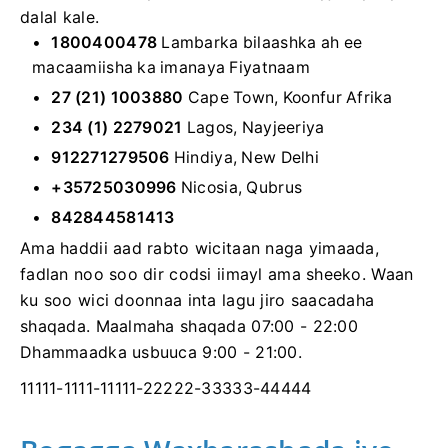
dalal kale.
1800400478
Lambarka bilaashka ah ee
macaamiisha ka imanaya Fiyatnaam
27 (21) 1003880
Cape Town, Koonfur Afrika
234 (1) 2279021
Lagos, Nayjeeriya
912271279506
Hindiya, New Delhi
+35725030996
Nicosia, Qubrus
842844581413
Ama haddii aad rabto wicitaan naga yimaada,
fadlan noo soo dir codsi iimayl ama sheeko. Waan
ku soo wici doonnaa inta lagu jiro saacadaha
shaqada. Maalmaha shaqada 07:00 - 22:00
Dhammaadka usbuuca 9:00 - 21:00.
11111-1111-11111-22222-33333-44444