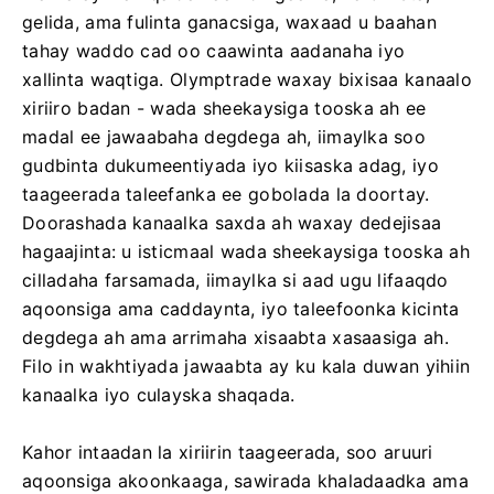
gelida, ama fulinta ganacsiga, waxaad u baahan
tahay waddo cad oo caawinta aadanaha iyo
xallinta waqtiga. Olymptrade waxay bixisaa kanaalo
xiriiro badan - wada sheekaysiga tooska ah ee
madal ee jawaabaha degdega ah, iimaylka soo
gudbinta dukumeentiyada iyo kiisaska adag, iyo
taageerada taleefanka ee gobolada la doortay.
Doorashada kanaalka saxda ah waxay dedejisaa
hagaajinta: u isticmaal wada sheekaysiga tooska ah
cilladaha farsamada, iimaylka si aad ugu lifaaqdo
aqoonsiga ama caddaynta, iyo taleefoonka kicinta
degdega ah ama arrimaha xisaabta xasaasiga ah.
Filo in wakhtiyada jawaabta ay ku kala duwan yihiin
kanaalka iyo culayska shaqada.
Kahor intaadan la xiriirin taageerada, soo aruuri
aqoonsiga akoonkaaga, sawirada khaladaadka ama