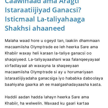
Caawinaad ama Aragti
Istaraatiijiyad Ganacsi?
Isticmaal La-taliyahaaga
Shakhsi ahaaneed
Malaha waad hore u ogeyd tan, laakiin dhammaan
macaamiisha Olymptrade ee leh heerka Sare ama
Khabiir waxay heli karaan la-taliye ganacsi oo
shaqsiyeed. La-taliyayaashani waa falanqeeyayaal
xirfadlayaal ah waxayna la shaqeeyaan
macaamiisha Olymptrade si ay u horumariyaan
istaraatiijiyadaha ganacsiga iyo hababka daboolaya
baahiyaha gaarka ah ee maalgashadayaasha kasta.
Haddii aadan hadda lahayn heerka Sare ama
Khabiir, ha welwelin. Waxaad ku gaari kartaa