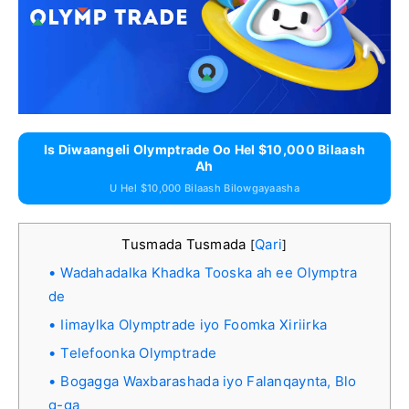
Is Diwaangeli Olymptrade Oo Hel $10,000 Bilaash
Ah
U Hel $10,000 Bilaash Bilowgayaasha
Tusmada Tusmada
Qari
[
]
Wadahadalka Khadka Tooska ah ee Olymptra
de
Iimaylka Olymptrade iyo Foomka Xiriirka
Telefoonka Olymptrade
Bogagga Waxbarashada iyo Falanqaynta, Blo
g-ga