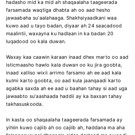
hadasho mid ka mid ah shaqaalaha taageerada
farsamada waqtiga dhabta ah oo aad hesho
jawaabaha su'aalahaaga. Shakhsiyaadkani waa
kuwo aad u tayo badan, diyaar ah 24 saacadood
maalintii, waxayna ku hadlaan in ka badan 20
luqadood oo kala duwan.
Waxay kaa caawin karaan inaad dhex marto oo aad
isticmaasho hawlo kala duwan oo ku jira goobta,
inaad xalliso wixii arrimo farsamo ah ee aad kala
kulmi karto goobta, oo aad kula jaanqaadi karto
agabka saxda ah ee aad u baahan tahay si aad uga
jawaabto su'aashaada haddii ay ka baxsan tahay
takhasuskooda.
In kasta oo shaqaalaha taageerada farsamada ay
yihiin kuwo cajiib ah oo cajiib ah, haddana ma aha