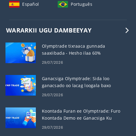
Español
Português
WARARKII UGU DAMBEEYAY
Olymptrade tixraaca gunnada
saaxiibada - Hesho ilaa 60%
Komishanka Gudbinta
29/07/2026
Ganacsiga Olymptrade: Sida loo
ganacsado oo lacag loogala baxo
29/07/2026
Koontada Furan ee Olymptrade: Furo
Koontada Demo ee Ganacsiga Ku
Dhaqanka
29/07/2026