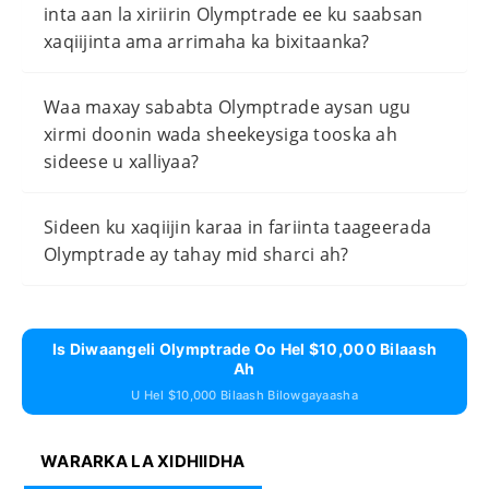
inta aan la xiriirin Olymptrade ee ku saabsan
xaqiijinta ama arrimaha ka bixitaanka?
Waa maxay sababta Olymptrade aysan ugu
xirmi doonin wada sheekeysiga tooska ah
sideese u xalliyaa?
Sideen ku xaqiijin karaa in fariinta taageerada
Olymptrade ay tahay mid sharci ah?
Is Diwaangeli Olymptrade Oo Hel $10,000 Bilaash
Ah
U Hel $10,000 Bilaash Bilowgayaasha
WARARKA LA XIDHIIDHA