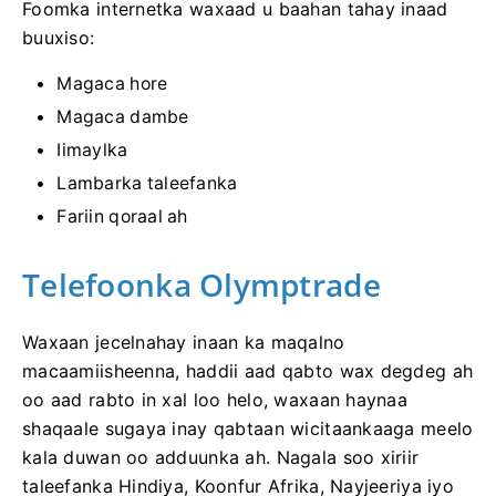
Foomka internetka waxaad u baahan tahay inaad
buuxiso:
Magaca hore
Magaca dambe
Iimaylka
Lambarka taleefanka
Fariin qoraal ah
Telefoonka Olymptrade
Waxaan jecelnahay inaan ka maqalno
macaamiisheenna, haddii aad qabto wax degdeg ah
oo aad rabto in xal loo helo, waxaan haynaa
shaqaale sugaya inay qabtaan wicitaankaaga meelo
kala duwan oo adduunka ah. Nagala soo xiriir
taleefanka Hindiya, Koonfur Afrika, Nayjeeriya iyo