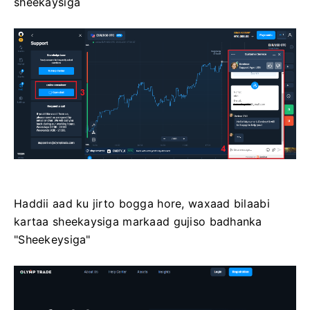
sheekaysiga
Haddii aad ku jirto bogga hore, waxaad bilaabi
kartaa sheekaysiga markaad gujiso badhanka
"Sheekeysiga"