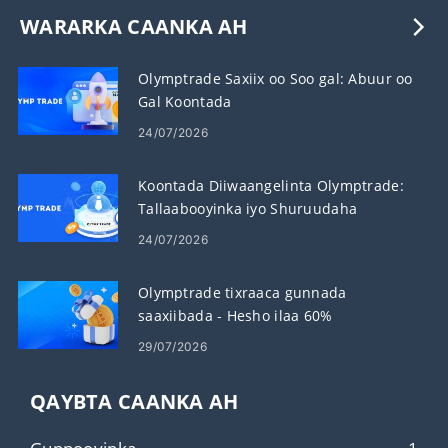
WARARKA CAANKA AH
Olymptrade Saxiix oo Soo gal: Abuur oo
Gal Koontada
24/07/2026
Koontada Diiwaangelinta Olymptrade:
Tallaabooyinka iyo Shuruudaha
24/07/2026
Olymptrade tixraaca gunnada
saaxiibada - Hesho ilaa 60%
Komishanka Gudbinta
29/07/2026
QAYBTA CAANKA AH