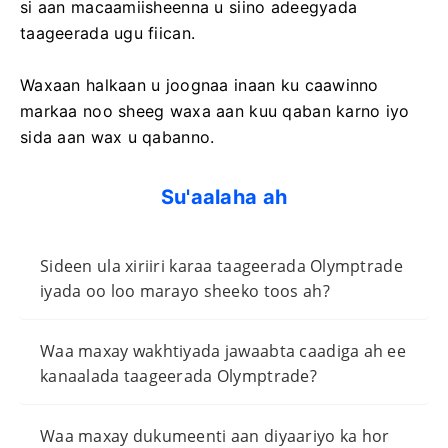
si aan macaamiisheenna u siino adeegyada
taageerada ugu fiican.
Waxaan halkaan u joognaa inaan ku caawinno
markaa noo sheeg waxa aan kuu qaban karno iyo
sida aan wax u qabanno.
Su'aalaha ah
Sideen ula xiriiri karaa taageerada Olymptrade
iyada oo loo marayo sheeko toos ah?
Waa maxay wakhtiyada jawaabta caadiga ah ee
kanaalada taageerada Olymptrade?
Waa maxay dukumeenti aan diyaariyo ka hor