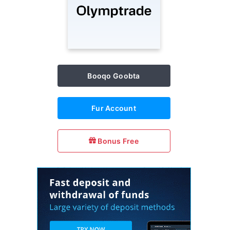
Booqo Goobta
Fur Account
Bonus Free