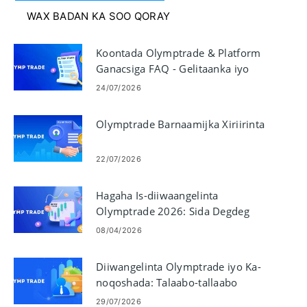
WAX BADAN KA SOO QORAY
Koontada Olymptrade & Platform
Ganacsiga FAQ - Gelitaanka iyo
Amniga
24/07/2026
Olymptrade Barnaamijka Xiriirinta
22/07/2026
Hagaha Is-diiwaangelinta
Olymptrade 2026: Sida Degdeg
loogu Abuuro oo loo Xaqiijiyo
08/04/2026
Koontadaada
Diiwangelinta Olymptrade iyo Ka-
noqoshada: Talaabo-tallaabo
Hagaha Bixinta Lacag bixinta
29/07/2026