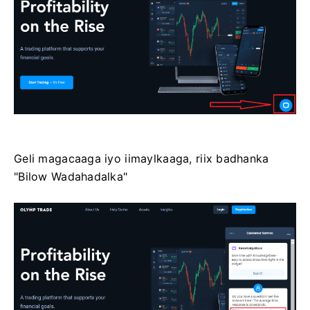
Geli magacaaga iyo iimaylkaaga, riix badhanka
"Bilow Wadahadalka"