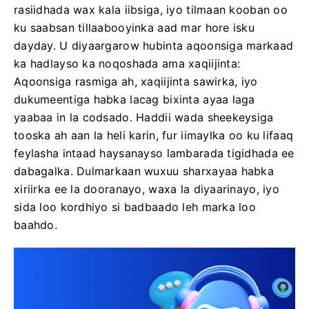
rasiidhada wax kala iibsiga, iyo tilmaan kooban oo
ku saabsan tillaabooyinka aad mar hore isku
dayday. U diyaargarow hubinta aqoonsiga markaad
ka hadlayso ka noqoshada ama xaqiijinta:
Aqoonsiga rasmiga ah, xaqiijinta sawirka, iyo
dukumeentiga habka lacag bixinta ayaa laga
yaabaa in la codsado. Haddii wada sheekeysiga
tooska ah aan la heli karin, fur iimaylka oo ku lifaaq
feylasha intaad haysanayso lambarada tigidhada ee
dabagalka. Dulmarkaan wuxuu sharxayaa habka
xiriirka ee la dooranayo, waxa la diyaarinayo, iyo
sida loo kordhiyo si badbaado leh marka loo
baahdo.