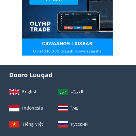
DIIWAANGELI XISAAB
U Hel $10,000 Bilaash Bilowgayaasha
Dooro Luuqad
English
العربيّة
Indonesia
ไทย
Tiếng Việt
Русский