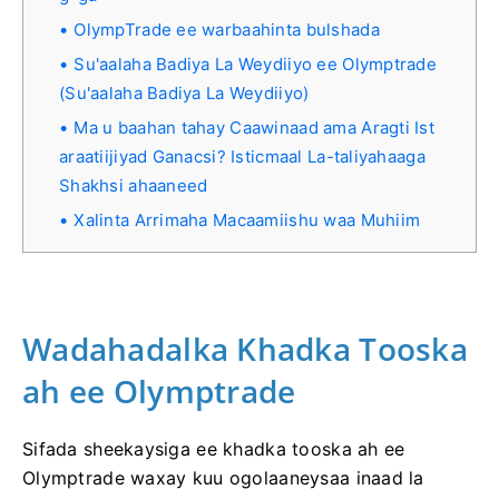
OlympTrade ee warbaahinta bulshada
Su'aalaha Badiya La Weydiiyo ee Olymptrade
(Su'aalaha Badiya La Weydiiyo)
Ma u baahan tahay Caawinaad ama Aragti Ist
araatiijiyad Ganacsi? Isticmaal La-taliyahaaga
Shakhsi ahaaneed
Xalinta Arrimaha Macaamiishu waa Muhiim
Wadahadalka Khadka Tooska
ah ee Olymptrade
Sifada sheekaysiga ee khadka tooska ah ee
Olymptrade waxay kuu ogolaaneysaa inaad la