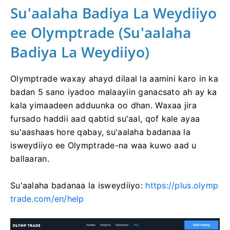
Su'aalaha Badiya La Weydiiyo
ee Olymptrade (Su'aalaha
Badiya La Weydiiyo)
Olymptrade waxay ahayd dilaal la aamini karo in ka
badan 5 sano iyadoo malaayiin ganacsato ah ay ka
kala yimaadeen adduunka oo dhan. Waxaa jira
fursado haddii aad qabtid su'aal, qof kale ayaa
su'aashaas hore qabay, su'aalaha badanaa la
isweydiiyo ee Olymptrade-na waa kuwo aad u
ballaaran.
Su'aalaha badanaa la isweydiiyo:
https://plus.olymp
trade.com/en/help