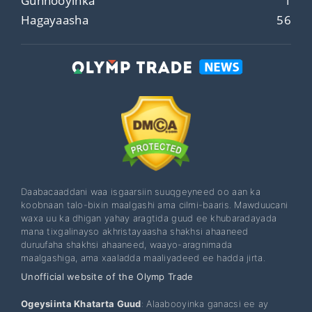
Gunnooyinka
1
Hagayaasha
56
Daabacaaddani waa isgaarsiin suuqgeyneed oo aan ka
koobnaan talo-bixin maalgashi ama cilmi-baaris. Mawduucani
waxa uu ka dhigan yahay aragtida guud ee khubaradayada
mana tixgalinayso akhristayaasha shakhsi ahaaneed
duruufaha shakhsi ahaaneed, waayo-aragnimada
maalgashiga, ama xaaladda maaliyadeed ee hadda jirta.
Unofficial website of the Olymp Trade
Ogeysiinta Khatarta Guud
: Alaabooyinka ganacsi ee ay