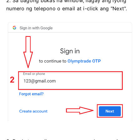
2. Sa bagong bukas na window, ilagay ang iyong
numero ng telepono o email at i-click ang "Next".