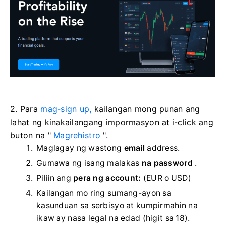
2. Para
mag-sign up,
kailangan mong punan ang
lahat ng kinakailangang impormasyon at i-click ang
buton na "
Magrehistro
".
Maglagay ng wastong
email
address.
Gumawa ng isang malakas
na password
.
Piliin ang
pera ng account:
(EUR o USD)
Kailangan mo ring sumang-ayon sa
kasunduan sa serbisyo at kumpirmahin na
ikaw ay nasa legal na edad (higit sa 18).