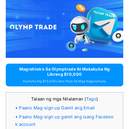
Magrehistro Sa Olymptrade At Makakuha Ng
Libreng $10,000
Kumuha Ng $10,000 Libre Para Sa Mga Nagsisimula
Talaan ng mga Nilalaman
Tago
[
]
Paano Mag-sign up Gamit ang Email
Paano Mag-sign up gamit ang isang Faceboo
k account