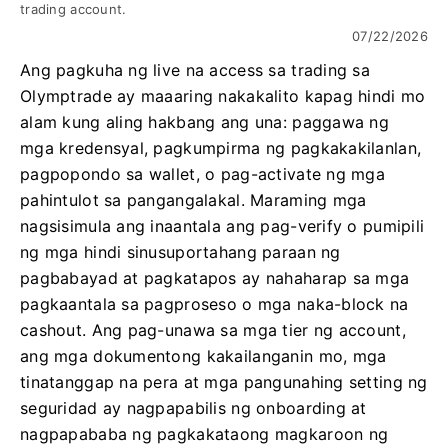
trading account.
07/22/2026
Ang pagkuha ng live na access sa trading sa
Olymptrade ay maaaring nakakalito kapag hindi mo
alam kung aling hakbang ang una: paggawa ng
mga kredensyal, pagkumpirma ng pagkakakilanlan,
pagpopondo sa wallet, o pag-activate ng mga
pahintulot sa pangangalakal. Maraming mga
nagsisimula ang inaantala ang pag-verify o pumipili
ng mga hindi sinusuportahang paraan ng
pagbabayad at pagkatapos ay nahaharap sa mga
pagkaantala sa pagproseso o mga naka-block na
cashout. Ang pag-unawa sa mga tier ng account,
ang mga dokumentong kakailanganin mo, mga
tinatanggap na pera at mga pangunahing setting ng
seguridad ay nagpapabilis ng onboarding at
nagpapababa ng pagkakataong magkaroon ng