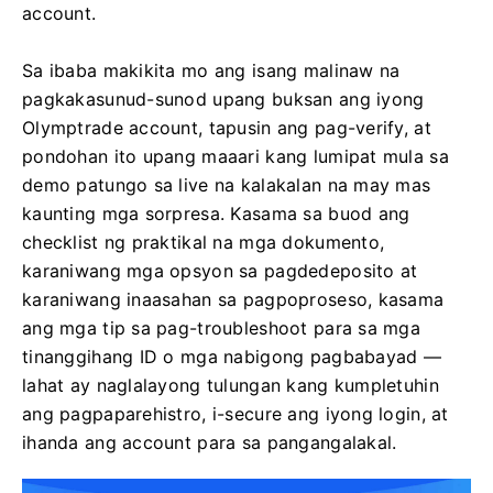
account.
Sa ibaba makikita mo ang isang malinaw na
pagkakasunud-sunod upang buksan ang iyong
Olymptrade account, tapusin ang pag-verify, at
pondohan ito upang maaari kang lumipat mula sa
demo patungo sa live na kalakalan na may mas
kaunting mga sorpresa. Kasama sa buod ang
checklist ng praktikal na mga dokumento,
karaniwang mga opsyon sa pagdedeposito at
karaniwang inaasahan sa pagpoproseso, kasama
ang mga tip sa pag-troubleshoot para sa mga
tinanggihang ID o mga nabigong pagbabayad —
lahat ay naglalayong tulungan kang kumpletuhin
ang pagpaparehistro, i-secure ang iyong login, at
ihanda ang account para sa pangangalakal.