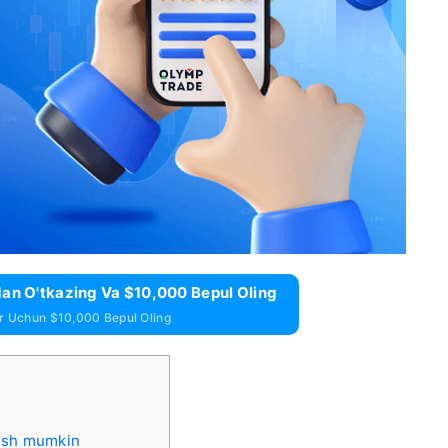
an O'tkazing Va $10,000 Bepul Oling
ar Uchun $10,000 Bepul Oling
n
rish mumkin