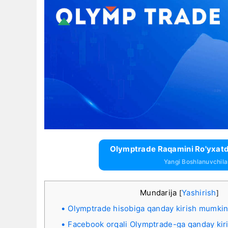
Olymptrade Raqamini Ro'yxatd
Yangi Boshlanuvchil
Mundarija
Yashirish
[
]
Olymptrade hisobiga qanday kirish mumki
Facebook orqali Olymptrade-ga qanday ki