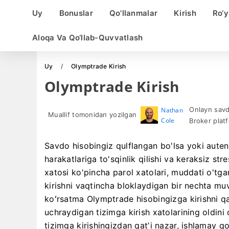
Uy
Bonuslar
Qo'llanmalar
Kirish
Ro‘y
Aloqa Va Qo‘llab-Quvvatlash
Uy
Olymptrade Kirish
Olymptrade Kirish
Onlayn savdo
Nathan
Muallif tomonidan yozilgan
Cole
Broker platf
Savdo hisobingiz qulflangan bo'lsa yoki autent
harakatlariga to'sqinlik qilishi va keraksiz str
xatosi ko'pincha parol xatolari, muddati o'tga
kirishni vaqtincha bloklaydigan bir nechta muv
koʻrsatma Olymptrade hisobingizga kirishni qay
uchraydigan tizimga kirish xatolarining oldin
tizimga kirishingizdan qatʼi nazar, ishlamay qo