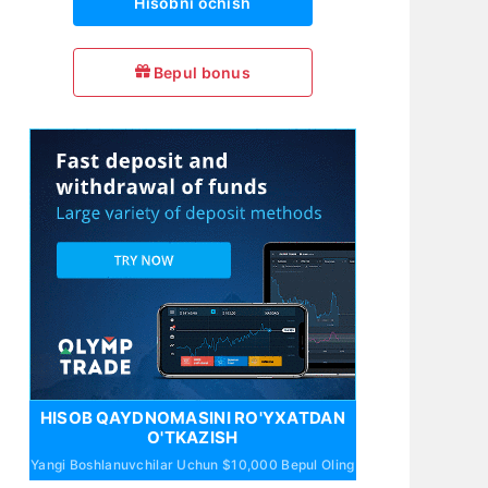
Hisobni ochish
Bepul bonus
HISOB QAYDNOMASINI RO'YXATDAN
O'TKAZISH
Yangi Boshlanuvchilar Uchun $10,000 Bepul Oling