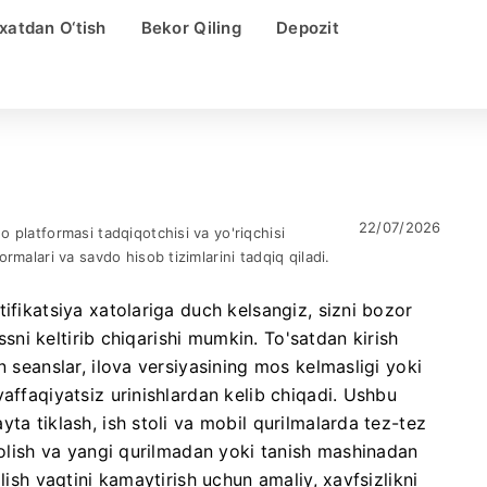
xatdan O‘tish
Bekor Qiling
Depozit
22/07/2026
 platformasi tadqiqotchisi va yo'riqchisi
ormalari va savdo hisob tizimlarini tadqiq qiladi.
ifikatsiya xatolariga duch kelsangiz, sizni bozor
essni keltirib chiqarishi mumkin. To'satdan kirish
n seanslar, ilova versiyasining mos kelmasligi yoki
affaqiyatsiz urinishlardan kelib chiqadi. Ushbu
ta tiklash, ish stoli va mobil qurilmalarda tez-tez
i olish va yangi qurilmadan yoki tanish mashinadan
lish vaqtini kamaytirish uchun amaliy, xavfsizlikni