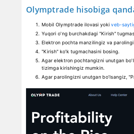
Olymptrade hisobiga qand
Mobil Olymptrade ilovasi yoki
veb-sayti
Yuqori o'ng burchakdagi "Kirish" tugmas
Elektron pochta manzilingiz va parolingiz
"Kirish" ko'k tugmachasini bosing.
Agar elektron pochtangizni unutgan bo'l
tizimga kirishingiz mumkin.
Agar parolingizni unutgan bo'lsangiz, "P