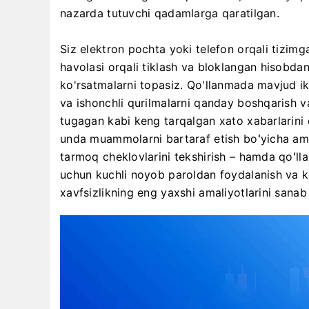
nazarda tutuvchi qadamlarga qaratilgan.
Siz elektron pochta yoki telefon orqali tizimga
havolasi orqali tiklash va bloklangan hisobda
ko'rsatmalarni topasiz. Qo'llanmada mavjud ikki
va ishonchli qurilmalarni qanday boshqarish v
tugagan kabi keng tarqalgan xato xabarlarini q
unda muammolarni bartaraf etish boʻyicha amal
tarmoq cheklovlarini tekshirish – hamda qoʻlla
uchun kuchli noyob paroldan foydalanish va ko
xavfsizlikning eng yaxshi amaliyotlarini sanab 