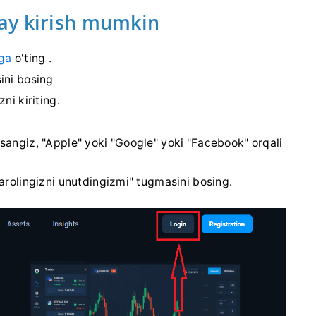
ay kirish mumkin
ga
o'ting .
ini bosing
ni kiriting.
sangiz, "Apple" yoki "Google" yoki "Facebook" orqali
arolingizni unutdingizmi" tugmasini bosing.