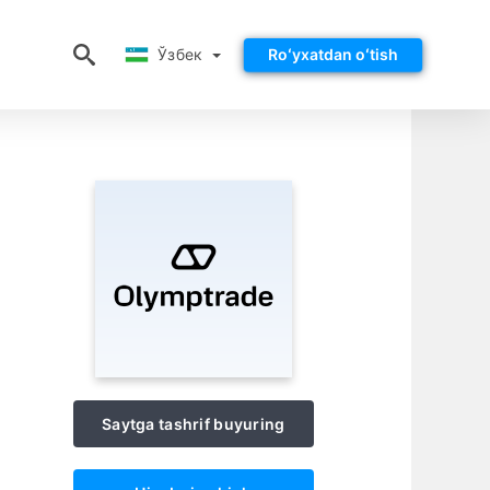
Ўзбек
Ўзбек
Roʻyxatdan oʻtish
Saytga tashrif buyuring