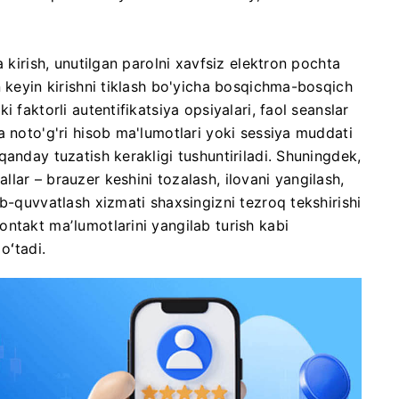
 kirish, unutilgan parolni xavfsiz elektron pochta
n keyin kirishni tiklash bo'yicha bosqichma-bosqich
 faktorli autentifikatsiya opsiyalari, faol seanslar
a noto'g'ri hisob ma'lumotlari yoki sessiya muddati
anday tuzatish kerakligi tushuntiriladi. Shuningdek,
lar – brauzer keshini tozalash, ilovani yangilash,
b-quvvatlash xizmati shaxsingizni tezroq tekshirishi
ntakt maʼlumotlarini yangilab turish kabi
oʻtadi.