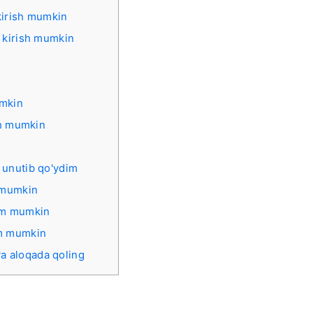
irish mumkin
 kirish mumkin
umkin
sh mumkin
 unutib qo'ydim
m mumkin
him mumkin
im mumkin
va aloqada qoling