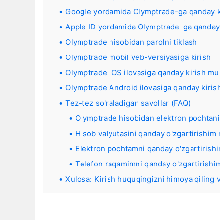
Google yordamida Olymptrade-ga qanday k
Apple ID yordamida Olymptrade-ga qanday
Olymptrade hisobidan parolni tiklash
Olymptrade mobil veb-versiyasiga kirish
Olymptrade iOS ilovasiga qanday kirish m
Olymptrade Android ilovasiga qanday kiri
Tez-tez so'raladigan savollar (FAQ)
Olymptrade hisobidan elektron pochtani
Hisob valyutasini qanday o'zgartirishi
Elektron pochtamni qanday o'zgartiris
Telefon raqamimni qanday o'zgartirish
Xulosa: Kirish huquqingizni himoya qiling 