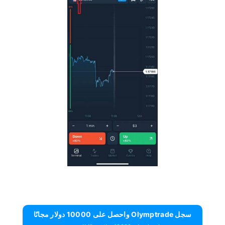
سجل Olymptrade واحصل على 10000 دولار مجانًا