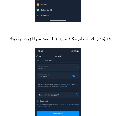
قد يُقدم لك النظام مكافأة إيداع، استفد منها لزيادة رصيدك.