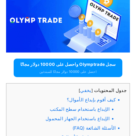
سجل Olymptrade واحصل على 10000 دولار مجانًا
احصل على 10000 دولار مجانًا للمبتدئين
جدول المحتويات
يخفي
]
[
كيف أقوم بإيداع الأموال؟
الإيداع باستخدام سطح المكتب
الإيداع باستخدام الجهاز المحمول
الأسئلة الشائعة (FAQ)