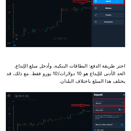
اختر طريقة الدفع: البطاقات البنكية، وأدخل مبلغ الإيداع.
الحد الأدنى للإيداع هو 10 دولارات/10 يورو فقط. مع ذلك، قد
يختلف هذا المبلغ باختلاف البلدان.