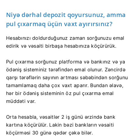
Niyə dərhal depozit qoyursunuz, amma
pul çıxarmaq üçün vaxt ayırırsınız?
Hesabınızı doldurduğunuz zaman sorğunuzu emal
edirik və vəsaiti birbaşa hesabınıza köçürürük.
Pul çıxarma sorğunuz platforma və bankınız və ya
ödəniş sisteminiz tərəfindən emal olunur. Zəncirdə
qarşı tərəflərin sayının artması səbəbindən sorğunu
tamamlamaq daha çox vaxt aparır. Bundan əlavə,
hər bir ödəniş sisteminin öz pul çıxarma emal
müddəti var.
Orta hesabla, vəsaitlər 2 iş günü ərzində bank
kartına köçürülür. Lakin bəzi bankların vəsaiti
köçürməsi 30 günə qədər çəkə bilər.