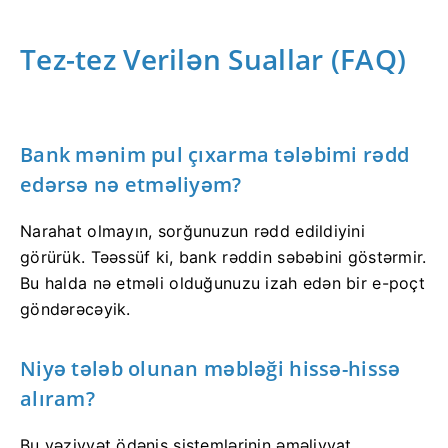
Tez-tez Verilən Suallar (FAQ)
Bank mənim pul çıxarma tələbimi rədd
edərsə nə etməliyəm?
Narahat olmayın, sorğunuzun rədd edildiyini
görürük. Təəssüf ki, bank rəddin səbəbini göstərmir.
Bu halda nə etməli olduğunuzu izah edən bir e-poçt
göndərəcəyik.
Niyə tələb olunan məbləği hissə-hissə
alıram?
Bu vəziyyət ödəniş sistemlərinin əməliyyat