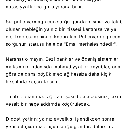
xüsusiyyətlərinə görə yarana bilər.
Siz pul çıxarmaq üçün sorğu göndərmisiniz və tələb
olunan məbləğin yalnız bir hissəsi kartınıza və ya
elektron cüzdanınıza köçürülüb. Pul çıxarmaq üçün
sorğunun statusu hələ də "Emal mərhələsindədir".
Narahat olmayın. Bəzi banklar və ödəniş sistemləri
maksimum ödənişdə məhdudiyyətlər qoyublar, ona
görə də daha böyük məbləğ hesaba daha kiçik
hissələrlə köçürülə bilər.
Tələb olunan məbləği tam şəkildə alacaqsınız, lakin
vəsait bir neçə addımda köçürüləcək.
Diqqət yetirin: yalnız əvvəlkisi işləndikdən sonra
yeni pul çıxarmaq üçün sorğu göndərə bilərsiniz.