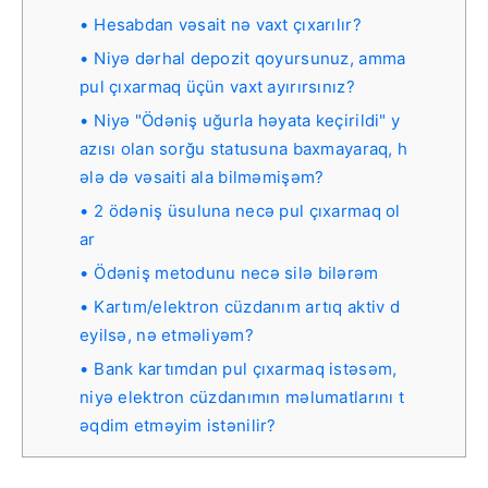
Hesabdan vəsait nə vaxt çıxarılır?
Niyə dərhal depozit qoyursunuz, amma
pul çıxarmaq üçün vaxt ayırırsınız?
Niyə "Ödəniş uğurla həyata keçirildi" y
azısı olan sorğu statusuna baxmayaraq, h
ələ də vəsaiti ala bilməmişəm?
2 ödəniş üsuluna necə pul çıxarmaq ol
ar
Ödəniş metodunu necə silə bilərəm
Kartım/elektron cüzdanım artıq aktiv d
eyilsə, nə etməliyəm?
Bank kartımdan pul çıxarmaq istəsəm,
niyə elektron cüzdanımın məlumatlarını t
əqdim etməyim istənilir?