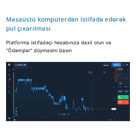
Masaüstü kompüterdən istifadə edərək
pul çıxarılması
Platforma istifadəçi hesabınıza daxil olun və
"Ödənişlər" düyməsini basın