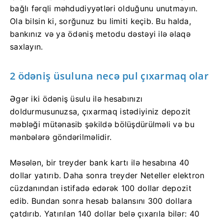
bağlı fərqli məhdudiyyətləri olduğunu unutmayın.
Ola bilsin ki, sorğunuz bu limiti keçib. Bu halda,
bankınız və ya ödəniş metodu dəstəyi ilə əlaqə
saxlayın.
2 ödəniş üsuluna necə pul çıxarmaq olar
Əgər iki ödəniş üsulu ilə hesabınızı
doldurmusunuzsa, çıxarmaq istədiyiniz depozit
məbləği mütənasib şəkildə bölüşdürülməli və bu
mənbələrə göndərilməlidir.
Məsələn, bir treyder bank kartı ilə hesabına 40
dollar yatırıb. Daha sonra treyder Neteller elektron
cüzdanından istifadə edərək 100 dollar depozit
edib. Bundan sonra hesab balansını 300 dollara
çatdırıb. Yatırılan 140 dollar belə çıxarıla bilər: 40