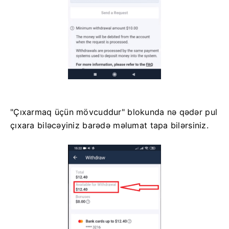
"Çıxarmaq üçün mövcuddur" blokunda nə qədər pul
çıxara biləcəyiniz barədə məlumat tapa bilərsiniz.