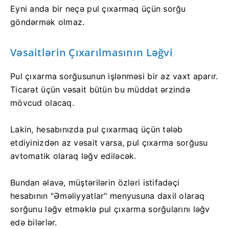
Eyni anda bir neçə pul çıxarmaq üçün sorğu
göndərmək olmaz.
Vəsaitlərin Çıxarılmasının Ləğvi
Pul çıxarma sorğusunun işlənməsi bir az vaxt aparır.
Ticarət üçün vəsait bütün bu müddət ərzində
mövcud olacaq.
Lakin, hesabınızda pul çıxarmaq üçün tələb
etdiyinizdən az vəsait varsa, pul çıxarma sorğusu
avtomatik olaraq ləğv ediləcək.
Bundan əlavə, müştərilərin özləri istifadəçi
hesabının "Əməliyyatlar" menyusuna daxil olaraq
sorğunu ləğv etməklə pul çıxarma sorğularını ləğv
edə bilərlər.