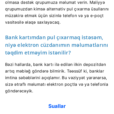
olmasa dəstək qrupumuza məlumat verin. Maliyyə
qrupumuzdan kimsə alternativ pul çıxarma üsullarını
müzakirə etmək üçün sizinlə telefon və ya e-poçt
vasitəsilə əlaqə saxlayacaq.
Bank kartımdan pul çıxarmaq istəsəm,
niyə elektron cüzdanımın məlumatlarını
təqdim etməyim istənilir?
Bəzi hallarda, bank kartı ilə edilən ilkin depozitdən
artıq məbləğ göndərə bilmirik. Təəssüf ki, banklar
imtina səbəblərini açıqlamır. Bu vəziyyət yaranarsa,
sizə ətraflı məlumatı elektron poçtla və ya telefonla
göndərəcəyik.
Suallar