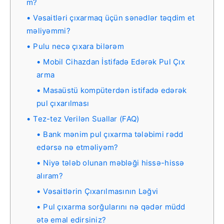
m?
Vəsaitləri çıxarmaq üçün sənədlər təqdim et
məliyəmmi?
Pulu necə çıxara bilərəm
Mobil Cihazdan İstifadə Edərək Pul Çıx
arma
Masaüstü kompüterdən istifadə edərək
pul çıxarılması
Tez-tez Verilən Suallar (FAQ)
Bank mənim pul çıxarma tələbimi rədd
edərsə nə etməliyəm?
Niyə tələb olunan məbləği hissə-hissə
alıram?
Vəsaitlərin Çıxarılmasının Ləğvi
Pul çıxarma sorğularını nə qədər müdd
ətə emal edirsiniz?