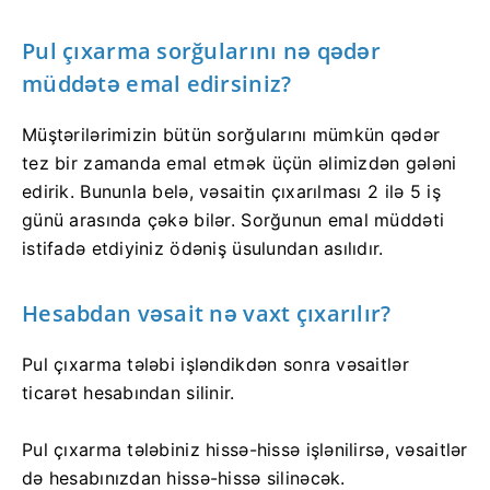
Pul çıxarma sorğularını nə qədər
müddətə emal edirsiniz?
Müştərilərimizin bütün sorğularını mümkün qədər
tez bir zamanda emal etmək üçün əlimizdən gələni
edirik. Bununla belə, vəsaitin çıxarılması 2 ilə 5 iş
günü arasında çəkə bilər. Sorğunun emal müddəti
istifadə etdiyiniz ödəniş üsulundan asılıdır.
Hesabdan vəsait nə vaxt çıxarılır?
Pul çıxarma tələbi işləndikdən sonra vəsaitlər
ticarət hesabından silinir.
Pul çıxarma tələbiniz hissə-hissə işlənilirsə, vəsaitlər
də hesabınızdan hissə-hissə silinəcək.