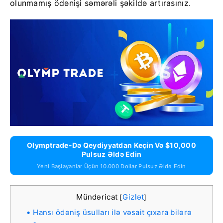
olunmamış ödənişi səmərəli şəkildə artırasınız.
Olymptrade-Də Qeydiyyatdan Keçin Və $10,000
Pulsuz Əldə Edin
Yeni Başlayanlar Üçün 10.000 Dollar Pulsuz Əldə Edin
Mündəricat
Gizlət
[
]
Hansı ödəniş üsulları ilə vəsait çıxara bilərə