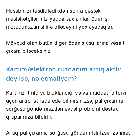
Hesabınızı təsdiqlədikdən sonra dəstək
məsləhətçilərimiz yadda saxlanılan ödəniş
metodunuzun silinə biləcəyini yoxlayacaqlar.
Mövcud olan bütün digər ödəniş üsullarına vəsait
çıxara biləcəksiniz.
Kartım/elektron cüzdanım artıq aktiv
deyilsə, nə etməliyəm?
Kartınız itirildiyi, bloklandığı və ya müddəti bitdiyi
üçün artıq istifadə edə bilmirsinizsə, pul çıxarma
sorğusu göndərməzdən əvvəl problemi dəstək
qrupumuza bildirin.
Artıq pul çıxarma sorğusu göndərmisinizsə, zəhmət