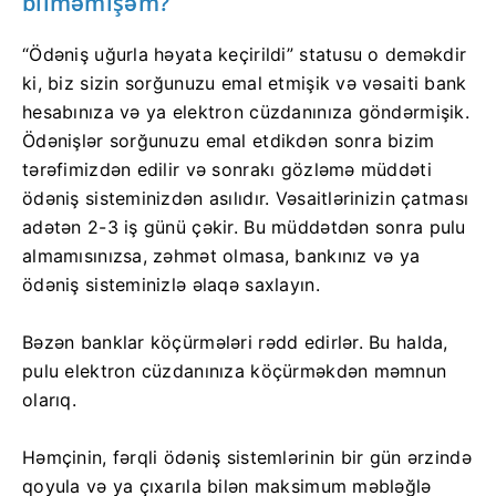
bilməmişəm?
“Ödəniş uğurla həyata keçirildi” statusu o deməkdir
ki, biz sizin sorğunuzu emal etmişik və vəsaiti bank
hesabınıza və ya elektron cüzdanınıza göndərmişik.
Ödənişlər sorğunuzu emal etdikdən sonra bizim
tərəfimizdən edilir və sonrakı gözləmə müddəti
ödəniş sisteminizdən asılıdır. Vəsaitlərinizin çatması
adətən 2-3 iş günü çəkir. Bu müddətdən sonra pulu
almamısınızsa, zəhmət olmasa, bankınız və ya
ödəniş sisteminizlə əlaqə saxlayın.
Bəzən banklar köçürmələri rədd edirlər. Bu halda,
pulu elektron cüzdanınıza köçürməkdən məmnun
olarıq.
Həmçinin, fərqli ödəniş sistemlərinin bir gün ərzində
qoyula və ya çıxarıla bilən maksimum məbləğlə