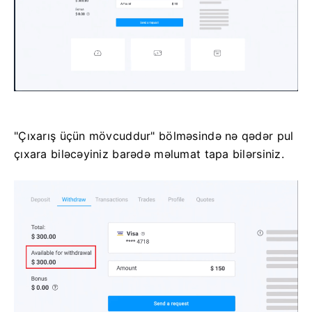
"Çıxarış üçün mövcuddur" bölməsində nə qədər pul
çıxara biləcəyiniz barədə məlumat tapa bilərsiniz.