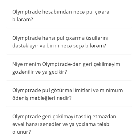
Olymptrade hesabımdan necə pul çıxara
bilərəm?
Olymptrade hansı pul çıxarma üsullarını
dəstəkləyir və birini necə seçə bilərəm?
Niyə mənim Olymptrade-dən geri çəkilməyim
gözlənilir və ya gecikir?
Olymptrade pul götürmə limitləri və minimum
ödəniş məbləğləri nədir?
Olymptrade geri çəkilməyi təsdiq etməzdən
əvvəl hansı sənədlər və ya yoxlama tələb
olunur?