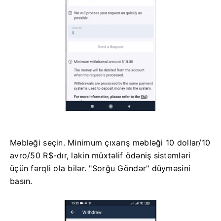
Məbləği seçin. Minimum çıxarış məbləği 10 dollar/10
avro/50 R$-dır, lakin müxtəlif ödəniş sistemləri
üçün fərqli ola bilər. "Sorğu Göndər" düyməsini
basın.