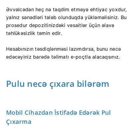
Əvvəlcədən heç nə təqdim etməyə ehtiyac yoxdur,
yalnız sənədləri tələb olunduqda yükləməlisiniz. Bu
prosedur depozitinizdəki vəsaitlər üçün əlavə
təhlükəsizlik təmin edir.
Hesabınızın təsdiqlənməsi lazımdırsa, bunu necə
edəcəyiniz barədə təlimatı e-poçtla alacaqsınız.
Pulu necə çıxara bilərəm
Mobil Cihazdan İstifadə Edərək Pul
Çıxarma