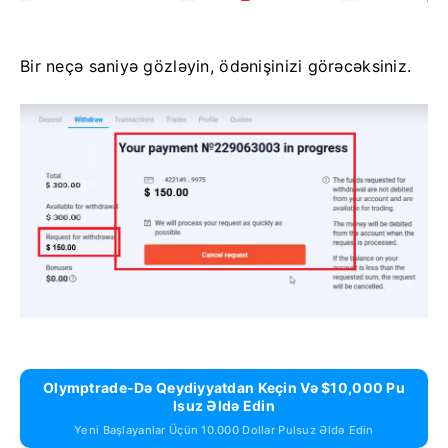
Bir neçə saniyə gözləyin, ödənişinizi görəcəksiniz.
Olymptrade-Də Qeydiyyatdan Keçin Və $10,000 Pu
Lsuz Əldə Edin
Yeni Başlayanlar Üçün 10.000 Dollar Pulsuz Əldə Edin