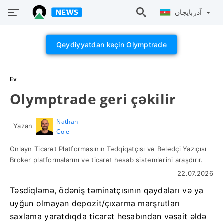
آذربايجان
Qeydiyyatdan keçin Olymptrade
Ev
Olymptrade geri çəkilir
Nathan
Yazan
Cole
Onlayn Ticarət Platformasının Tədqiqatçısı və Bələdçi Yazıçısı
Broker platformalarını və ticarət hesab sistemlərini araşdırır.
22.07.2026
Təsdiqləmə, ödəniş təminatçısının qaydaları və ya
uyğun olmayan depozit/çıxarma marşrutları
saxlama yaratdıqda ticarət hesabından vəsait əldə