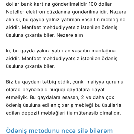
dollar bank kartına göndərilməlidir 100 dollar
Neteller elektron cüzdanına göndərilməlidir. Nəzərə
alın ki, bu qayda yalnız yatırılan vəsaitin məbləğinə
aiddir. Mənfəət məhdudiyyətsiz istənilən ödəniş
üsuluna çıxarıla bilər. Nəzərə alın
ki, bu qayda yalnız yatırılan vəsaitin məbləğinə
aiddir. Mənfəət məhdudiyyətsiz istənilən ödəniş
üsuluna çıxarıla bilər.
Biz bu qaydanı tətbiq etdik, çünki maliyyə qurumu
olaraq beynəlxalq hüquqi qaydalara riayət
etməliyik. Bu qaydalara əsasən, 2 və daha çox
ödəniş üsuluna edilən çıxarış məbləği bu üsullarla
edilən depozit məbləğləri ilə mütənasib olmalıdır.
Ödəniş metodunu necə silə bilərəm