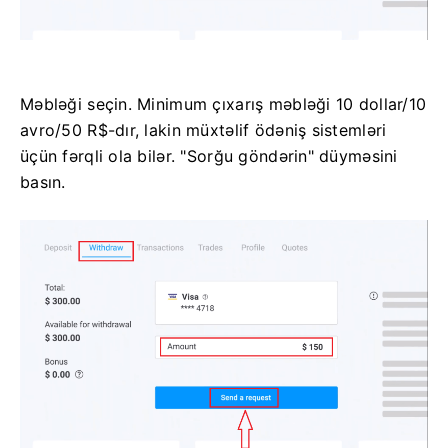
Məbləği seçin. Minimum çıxarış məbləği 10 dollar/10
avro/50 R$-dır, lakin müxtəlif ödəniş sistemləri
üçün fərqli ola bilər. "Sorğu göndərin" düyməsini
basın.