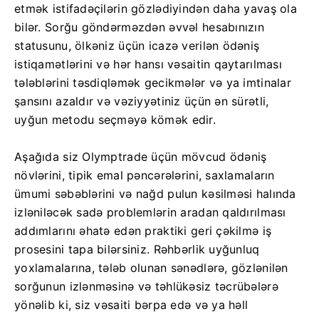
etmək istifadəçilərin gözlədiyindən daha yavaş ola
bilər. Sorğu göndərməzdən əvvəl hesabınızın
statusunu, ölkəniz üçün icazə verilən ödəniş
istiqamətlərini və hər hansı vəsaitin qaytarılması
tələblərini təsdiqləmək gecikmələr və ya imtinalar
şansını azaldır və vəziyyətiniz üçün ən sürətli,
uyğun metodu seçməyə kömək edir.
Aşağıda siz Olymptrade üçün mövcud ödəniş
növlərini, tipik emal pəncərələrini, saxlamaların
ümumi səbəblərini və nağd pulun kəsilməsi halında
izləniləcək sadə problemlərin aradan qaldırılması
addımlarını əhatə edən praktiki geri çəkilmə iş
prosesini tapa bilərsiniz. Rəhbərlik uyğunluq
yoxlamalarına, tələb olunan sənədlərə, gözlənilən
sorğunun izlənməsinə və təhlükəsiz təcrübələrə
yönəlib ki, siz vəsaiti bərpa edə və ya həll