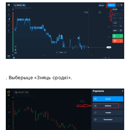
. Выберыце «Зняць сродкі».