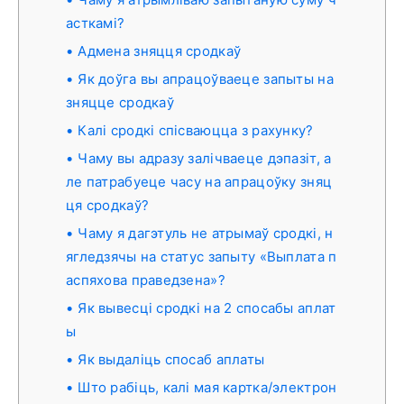
асткамі?
Адмена зняцця сродкаў
Як доўга вы апрацоўваеце запыты на
зняцце сродкаў
Калі сродкі спісваюцца з рахунку?
Чаму вы адразу залічваеце дэпазіт, а
ле патрабуеце часу на апрацоўку зняц
ця сродкаў?
Чаму я дагэтуль не атрымаў сродкі, н
ягледзячы на ​​статус запыту «Выплата п
аспяхова праведзена»?
Як вывесці сродкі на 2 спосабы аплат
ы
Як выдаліць спосаб аплаты
Што рабіць, калі мая картка/электрон