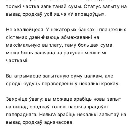
толькі частка запытанай сумы. Статус запыту на
вывад сродкаў усё яшчэ «У апрацоўцы».
Не хвалюйцеся. У некаторых банках і плацежных
сістэмах дзейнічаюць абмежаванні на
максімальную выплату, таму большая сума
можа быць залічана на рахунак меншымі
часткамі.
Вы атрымаеце запытаную суму цалкам, але
сродкі будуць пераведзены ў некалькі крокаў.
Звярніце ўвагу: вы можаце зрабіць новы запыт
на вывад сродкаў толькі пасля апрацоўкі
папярэдняга. Нельга зрабіць некалькі запытаў на
вывад сродкаў адначасова.