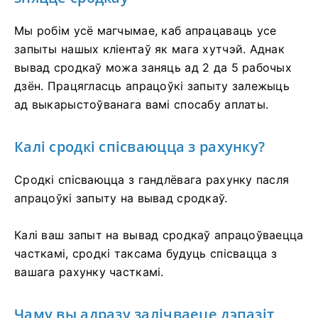
Мы робім усё магчымае, каб апрацаваць усе
запыты нашых кліентаў як мага хутчэй. Аднак
вывад сродкаў можа заняць ад 2 да 5 рабочых
дзён. Працягласць апрацоўкі запыту залежыць
ад выкарыстоўванага вамі спосабу аплаты.
Калі сродкі спісваюцца з рахунку?
Сродкі спісваюцца з гандлёвага рахунку пасля
апрацоўкі запыту на вывад сродкаў.
Калі ваш запыт на вывад сродкаў апрацоўваецца
часткамі, сродкі таксама будуць спісвацца з
вашага рахунку часткамі.
Чаму вы адразу залічваеце дэпазіт,