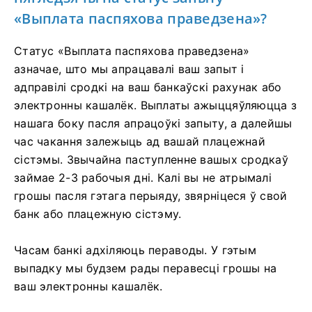
«Выплата паспяхова праведзена»?
Статус «Выплата паспяхова праведзена»
азначае, што мы апрацавалі ваш запыт і
адправілі сродкі на ваш банкаўскі рахунак або
электронны кашалёк. Выплаты ажыццяўляюцца з
нашага боку пасля апрацоўкі запыту, а далейшы
час чакання залежыць ад вашай плацежнай
сістэмы. Звычайна паступленне вашых сродкаў
займае 2-3 рабочыя дні. Калі вы не атрымалі
грошы пасля гэтага перыяду, звярніцеся ў свой
банк або плацежную сістэму.
Часам банкі адхіляюць пераводы. У гэтым
выпадку мы будзем рады перавесці грошы на
ваш электронны кашалёк.