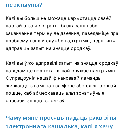
неактыўны?
Калі вы больш не можаце карыстацца сваёй
картай з-за яе страты, блакавання або
заканчэння тэрміну яе дзеяння, паведаміце пра
праблему нашай службе падтрымкі, перш чым
адправіць запыт на зняцце сродкаў.
Калі вы ўжо адправілі запыт на зняцце сродкаў,
паведаміце пра гэта нашай службе падтрымкі.
Супрацоўнік нашай фінансавай каманды
звяжацца з вамі па тэлефоне або электроннай
пошце, каб абмеркаваць альтэрнатыўныя
спосабы зняцця сродкаў.
Чаму мяне просяць падаць рэквізіты
электроннага кашалька, калі я хачу