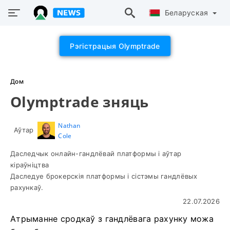
Беларуская
Рэгістрацыя Olymptrade
Дом
Olymptrade зняць
Nathan
Аўтар
Cole
Даследчык онлайн-гандлёвай платформы і аўтар
кіраўніцтва
Даследуе брокерскія платформы і сістэмы гандлёвых
рахункаў.
22.07.2026
Атрыманне сродкаў з гандлёвага рахунку можа