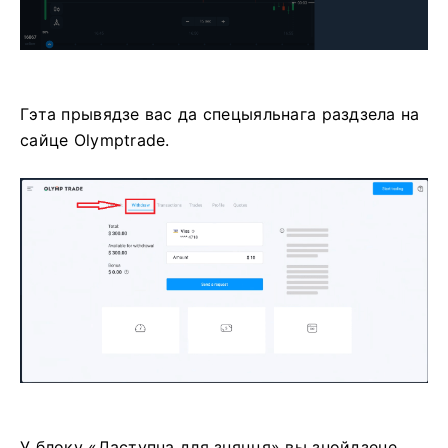
Гэта прывядзе вас да спецыяльнага раздзела на
сайце Olymptrade.
У блоку «Даступна для зняцця» вы знойдзеце