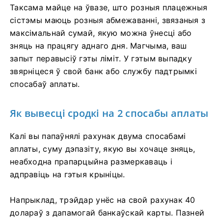
Таксама майце на ўвазе, што розныя плацежныя
сістэмы маюць розныя абмежаванні, звязаныя з
максімальнай сумай, якую можна ўнесці або
зняць на працягу аднаго дня. Магчыма, ваш
запыт перавысіў гэты ліміт. У гэтым выпадку
звярніцеся ў свой банк або службу падтрымкі
спосабаў аплаты.
Як вывесці сродкі на 2 спосабы аплаты
Калі вы папаўнялі рахунак двума спосабамі
аплаты, суму дэпазіту, якую вы хочаце зняць,
неабходна прапарцыйна размеркаваць і
адправіць на гэтыя крыніцы.
Напрыклад, трэйдар унёс на свой рахунак 40
долараў з дапамогай банкаўскай карты. Пазней