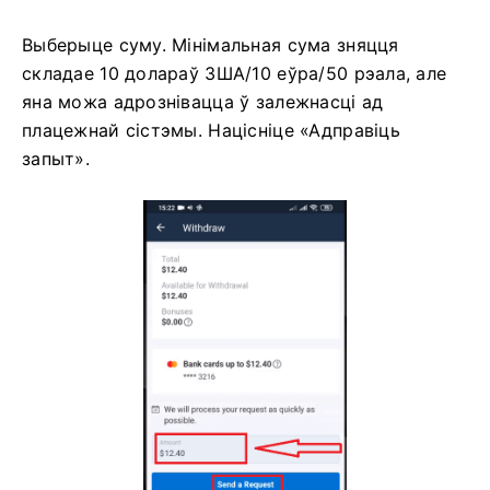
Выберыце суму. Мінімальная сума зняцця
складае 10 долараў ЗША/10 еўра/50 рэала, але
яна можа адрознівацца ў залежнасці ад
плацежнай сістэмы. Націсніце «Адправіць
запыт».