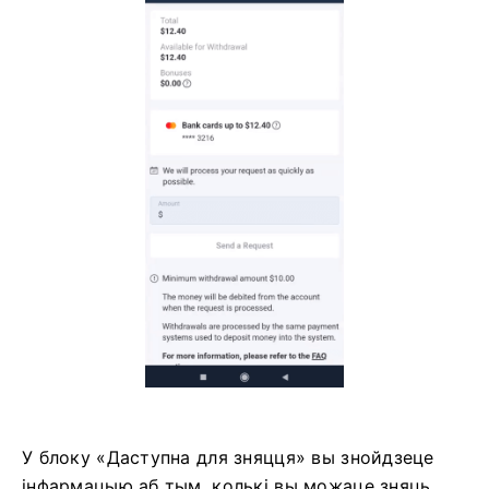
У блоку «Даступна для зняцця» вы знойдзеце
інфармацыю аб тым, колькі вы можаце зняць.