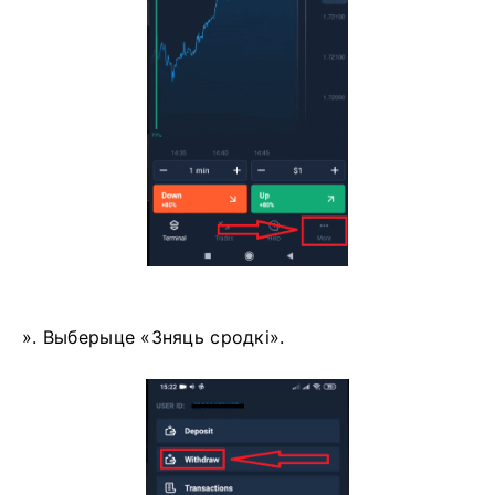
». Выберыце «Зняць сродкі».