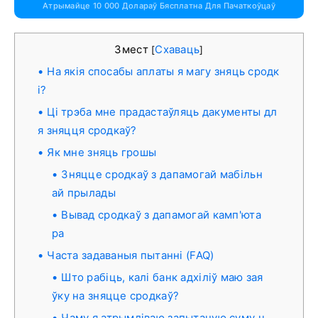
Атрымайце 10 000 Долараў Бясплатна Для Пачаткоўцаў
Змест
Схаваць
[
]
На якія спосабы аплаты я магу зняць сродк
і?
Ці трэба мне прадастаўляць дакументы дл
я зняцця сродкаў?
Як мне зняць грошы
Зняцце сродкаў з дапамогай мабільн
ай прылады
Вывад сродкаў з дапамогай камп'юта
ра
Часта задаваныя пытанні (FAQ)
Што рабіць, калі банк адхіліў маю зая
ўку на зняцце сродкаў?
Чаму я атрымліваю запытаную суму ч