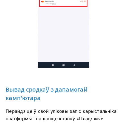
Вывад сродкаў з дапамогай
камп'ютара
Перайдзіце ў свой уліковы запіс карыстальніка
платформы і націсніце кнопку «Плацяжы»