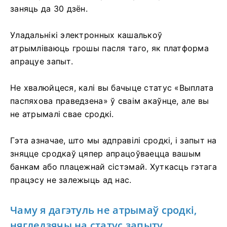
заняць да 30 дзён.
Уладальнікі электронных кашалькоў
атрымліваюць грошы пасля таго, як платформа
апрацуе запыт.
Не хвалюйцеся, калі вы бачыце статус «Выплата
паспяхова праведзена» ў сваім акаўнце, але вы
не атрымалі свае сродкі.
Гэта азначае, што мы адправілі сродкі, і запыт на
зняцце сродкаў цяпер апрацоўваецца вашым
банкам або плацежнай сістэмай. Хуткасць гэтага
працэсу не залежыць ад нас.
Чаму я дагэтуль не атрымаў сродкі,
нягледзячы на ​​статус запыту