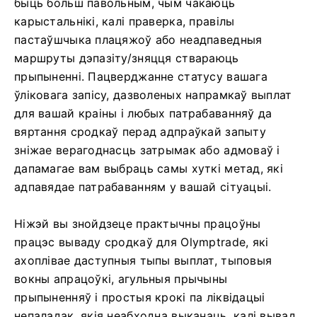
быць больш павольным, чым чакаюць
карыстальнікі, калі праверка, правілы
пастаўшчыка плацяжоў або неадпаведныя
маршруты дэпазіту/зняцця ствараюць
прыпыненні. Пацверджанне статусу вашага
ўліковага запісу, дазволеных напрамкаў выплат
для вашай краіны і любых патрабаванняў да
вяртання сродкаў перад адпраўкай запыту
зніжае верагоднасць затрымак або адмоваў і
дапамагае вам выбраць самы хуткі метад, які
адпавядае патрабаванням у вашай сітуацыі.
Ніжэй вы знойдзеце практычны працоўны
працэс вываду сродкаў для Olymptrade, які
ахоплівае даступныя тыпы выплат, тыповыя
вокны апрацоўкі, агульныя прычыны
прыпыненняў і простыя крокі па ліквідацыі
непаладак, якія неабходна выканаць, калі вывад