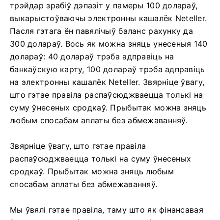
трэйдар зрабіў дэпазіт у памеры 100 долараў,
выкарыстоўваючы электронны кашалёк Neteller.
Пасля гэтага ён павялічыў баланс рахунку да
300 долараў. Вось як можна зняць унесеныя 140
долараў: 40 долараў трэба адправіць на
банкаўскую карту, 100 долараў трэба адправіць
на электронны кашалёк Neteller. Звярніце ўвагу,
што гэтае правіла распаўсюджваецца толькі на
суму ўнесеных сродкаў. Прыбытак можна зняць
любым спосабам аплаты без абмежаванняў.
Звярніце ўвагу, што гэтае правіла
распаўсюджваецца толькі на суму ўнесеных
сродкаў. Прыбытак можна зняць любым
спосабам аплаты без абмежаванняў.
Мы ўвялі гэтае правіла, таму што як фінансавая