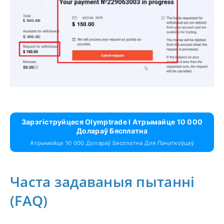
Зарэгіструйцеся Olymptrade І Атрымайце 10 000
Долараў Бясплатна
Атрымайце 10 000 Долараў Бясплатна Для Пачаткоўцаў
Часта задаваныя пытанні
(FAQ)