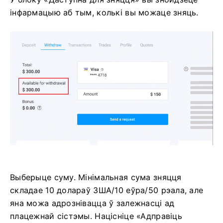
інфармацыю аб тым, колькі вы можаце зняць.
Выберыце суму. Мінімальная сума зняцця
складае 10 долараў ЗША/10 еўра/50 рэала, але
яна можа адрознівацца ў залежнасці ад
плацежнай сістэмы. Націсніце «Адправіць