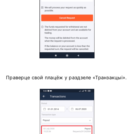
Праверце свой плацёж у раздзеле «Транзакцыі».