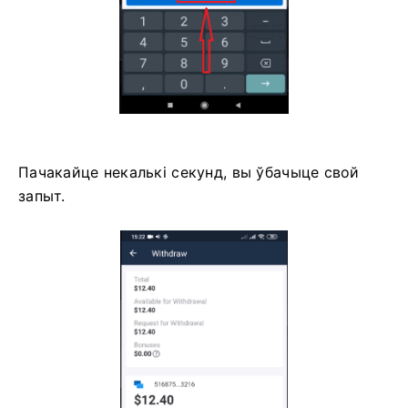
Пачакайце некалькі секунд, вы ўбачыце свой
запыт.