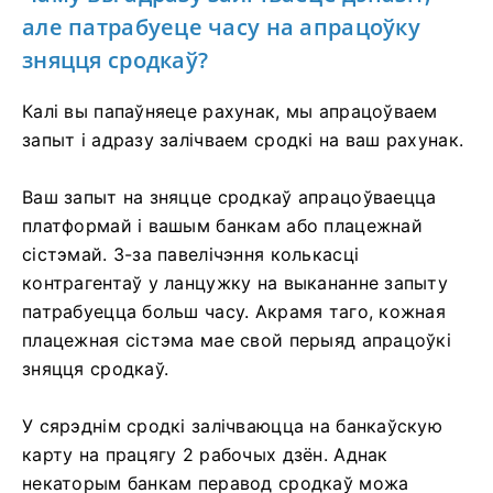
але патрабуеце часу на апрацоўку
зняцця сродкаў?
Калі вы папаўняеце рахунак, мы апрацоўваем
запыт і адразу залічваем сродкі на ваш рахунак.
Ваш запыт на зняцце сродкаў апрацоўваецца
платформай і вашым банкам або плацежнай
сістэмай. З-за павелічэння колькасці
контрагентаў у ланцужку на выкананне запыту
патрабуецца больш часу. Акрамя таго, кожная
плацежная сістэма мае свой перыяд апрацоўкі
зняцця сродкаў.
У сярэднім сродкі залічваюцца на банкаўскую
карту на працягу 2 рабочых дзён. Аднак
некаторым банкам перавод сродкаў можа