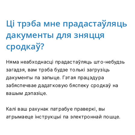
Ці трэба мне прадастаўляць
дакументы для зняцця
сродкаў?
Няма неабходнасці прадастаўляць што-небудзь
загадзя, вам трэба будзе толькі загрузіць
дакументы па запыце. Гэтая працэдура
забяспечвае дадатковую бяспеку сродкаў на
вашым дэпазіце.
Калі ваш рахунак патрабуе праверкі, вы
атрымаеце інструкцыі па электроннай пошце.