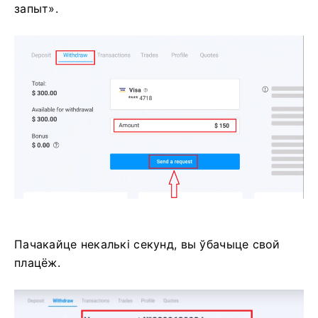
запыт».
Пачакайце некалькі секунд, вы ўбачыце свой
плацёж.