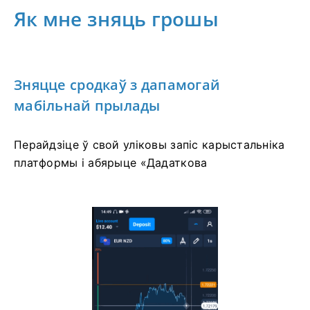
Як мне зняць грошы
Зняцце сродкаў з дапамогай
мабільнай прылады
Перайдзіце ў свой уліковы запіс карыстальніка
платформы і абярыце «Дадаткова