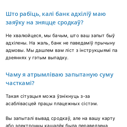
Што рабіць, калі банк адхіліў маю
заяўку на зняцце сродкаў?
Не хвалюйцеся, мы бачым, што ваш запыт быў
адхілены. На жаль, банк не паведаміў прычыну
адмовы. Мы дашлем вам ліст з інструкцыямі па
дзеяннях у гэтым выпадку.
Чаму я атрымліваю запытаную суму
часткамі?
Такая сітуацыя можа ўзнікнуць з-за
асаблівасцей працы плацежных сістэм.
Вы запыталі вывад сродкаў, але на вашу карту
або электронны кашалёк была пераведзена