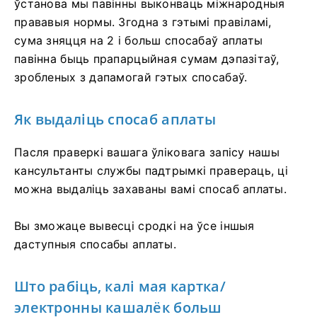
ўстанова мы павінны выконваць міжнародныя
прававыя нормы. Згодна з гэтымі правіламі,
сума зняцця на 2 і больш спосабаў аплаты
павінна быць прапарцыйная сумам дэпазітаў,
зробленых з дапамогай гэтых спосабаў.
Як выдаліць спосаб аплаты
Пасля праверкі вашага ўліковага запісу нашы
кансультанты службы падтрымкі правераць, ці
можна выдаліць захаваны вамі спосаб аплаты.
Вы зможаце вывесці сродкі на ўсе іншыя
даступныя спосабы аплаты.
Што рабіць, калі мая картка/
электронны кашалёк больш