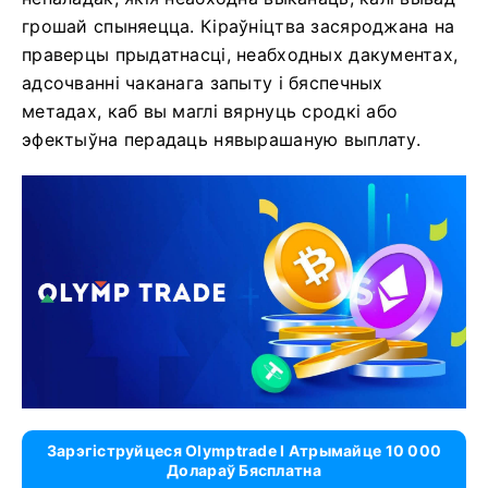
грошай спыняецца. Кіраўніцтва засяроджана на
праверцы прыдатнасці, неабходных дакументах,
адсочванні чаканага запыту і бяспечных
метадах, каб вы маглі вярнуць сродкі або
эфектыўна перадаць нявырашаную выплату.
Зарэгіструйцеся Olymptrade І Атрымайце 10 000
Долараў Бясплатна