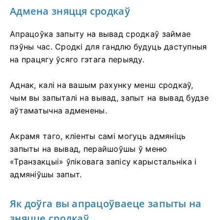
Адмена зняцця сродкаў
Апрацоўка запыту на вывад сродкаў займае
пэўны час. Сродкі для гандлю будуць даступныя
на працягу ўсяго гэтага перыяду.
Аднак, калі на вашым рахунку менш сродкаў,
чым вы запыталі на вывад, запыт на вывад будзе
аўтаматычна адменены.
Акрамя таго, кліенты самі могуць адмяніць
запыты на вывад, перайшоўшы ў меню
«Транзакцыі» ўліковага запісу карыстальніка і
адмяніўшы запыт.
Як доўга вы апрацоўваеце запыты на
зняцце сродкаў