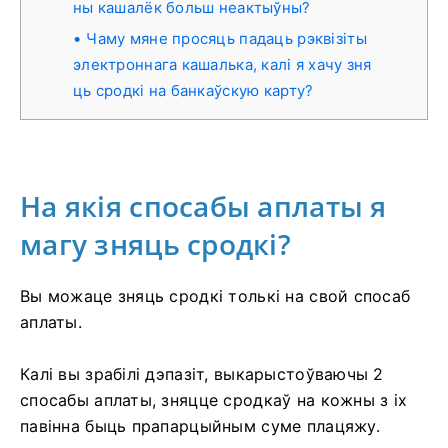
ны кашалёк больш неактыўны?
Чаму мяне просяць падаць рэквізіты
электроннага кашалька, калі я хачу зня
ць сродкі на банкаўскую карту?
На якія спосабы аплаты я
магу зняць сродкі?
Вы можаце зняць сродкі толькі на свой спосаб
аплаты.
Калі вы зрабілі дэпазіт, выкарыстоўваючы 2
спосабы аплаты, зняцце сродкаў на кожны з іх
павінна быць прапарцыйным суме плацяжу.