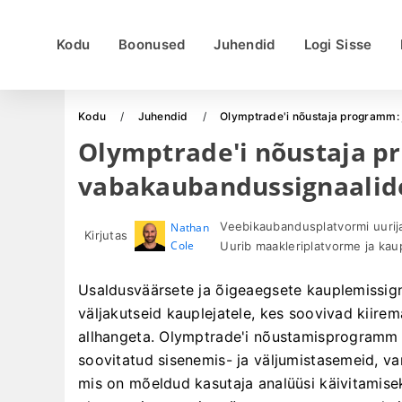
Kodu
Boonused
Juhendid
Logi Sisse
Kodu
Juhendid
Olymptrade'i nõustaja programm:
Olymptrade'i nõustaja p
vabakaubandussignaalid
Veebikaubandusplatvormi uurija 
Nathan
Kirjutas
Cole
Uurib maakleriplatvorme ja ka
Usaldusväärsete ja õigeaegsete kauplemissigna
väljakutseid kauplejatele, kes soovivad kiire
allhangeta. Olymptrade'i nõustamisprogramm
soovitatud sisenemis- ja väljumistasemeid, var
mis on mõeldud kasutaja analüüsi käivitamise