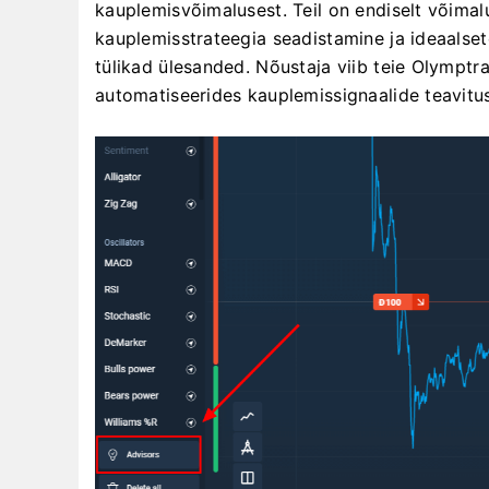
kauplemisvõimalusest. Teil on endiselt võimal
kauplemisstrateegia seadistamine ja ideaalse
tülikad ülesanded. Nõustaja viib teie Olympt
automatiseerides kauplemissignaalide teavitusi