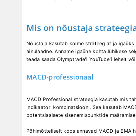
Mis on nõustaja strateegi
Nõustaja kasutab kolme strateegiat ja igaüks n
ainulaadne. Anname igaühe kohta lühikese selg
teada saada Olymptrade'i YouTube'i lehelt võ
MACD-professionaal
MACD Professional strateegia kasutab mis ta
indikaatori kombinatsiooni. See kasutab MACD
potentsiaalsete sisenemispunktide määramise
Põhimõtteliselt koos annavad MACD ja EMA hi