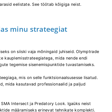
varasid eelistate. See töötab kõigiga neist.
das minu strateegiat
iseks on siiski vaja mõningaid juhiseid. Olymptrade
e kauplemisstrateegiatega, mida nende endi
ngute tegemise sisenemispunktide tuvastamiseks.
eegiaga, mis on selle funktsionaalsusesse lisatud.
, mida kasutavad professionaalid ja paljud
SMA Intersect ja Predatory Look. Igaüks neist
ktide määramiseks erinevat tehnikate komplekti.