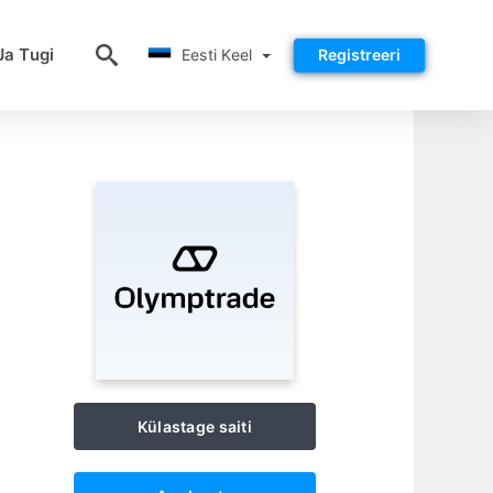
Eesti Keel
Ja Tugi
Eesti Keel
Registreeri
Külastage saiti