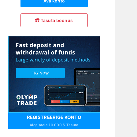
Ava konto
Tasuta boonus
REGISTREERIGE KONTO
Algajatele 10 000 $ Tasuta