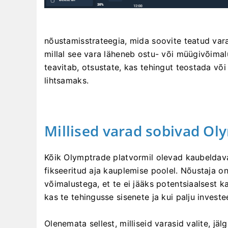
nõustamisstrateegia, mida soovite teatud vara 
millal see vara läheneb ostu- või müügivõimalu
teavitab, otsustate, kas tehingut teostada või 
lihtsamaks.
Millised varad sobivad O
Kõik Olymptrade platvormil olevad kaubeldav
fikseeritud aja kauplemise poolel. Nõustaja on 
võimalustega, et te ei jääks potentsiaalsest kas
kas te tehingusse sisenete ja kui palju investee
Olenemata sellest, milliseid varasid valite, jäl