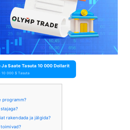
Ja Saate Tasuta 10 000 Dollarit
e 10 000 $ Tasuta
te programm?
ustajaga?
at rakendada ja jälgida?
 toimivad?