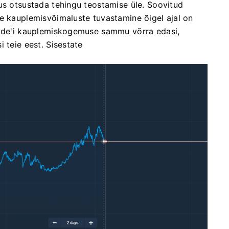
us otsustada tehingu teostamise üle. Soovitud
te kauplemisvõimaluste tuvastamine õigel ajal on
rade'i kauplemiskogemuse sammu võrra edasi,
 teie eest. Sisestate