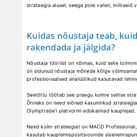
strateegia alusel, seega pole vahet, milliseid 
Kuidas nõustaja teab, kui
rakendada ja jälgida?
Nõustaja tööriist on võimas, kuid selle toimim
on sidunud nõustaja mõnede kõige võimsamat
professionaalsed analüütikud kasutavad tehi
Seetõttu töötab see praegu kolme sellise strat
Õnneks on need mõned kasumlikud strateegiad
Olymptrade'i platvormi edukaimad kauplejad.
Need kolm strateegiat on MACD Professional, 
kasutab kauplemispositsioonide sisenemispun