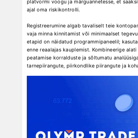
platvormi voogu ja märguannetesse, et saaksite
ajal oma riskikontrolli.
Registreerumine algab tavaliselt teie kontopa
vaja minna kinnitamist või minimaalset tegevu
etapid on näidatud programmipaneelil; kasutag
enne reaalajas kauplemist. Kombineerige alati
peatamise korralduste ja sõltumatu analüüsi
tarnepiirangute, piirkondlike piirangute ja ko