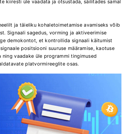
 kiiresti üle vaadata ja otsustada, säilitades samal
neelilt ja täieliku kohaletoimetamise avamiseks võib
st. Signaali sagedus, vorming ja aktiveerimise
e demokontot, et kontrollida signaali käitumist
 signaale positsiooni suuruse määramise, kaotuse
ga ning vaadake üle programmi tingimused
haldatavate platvormireeglite osas.