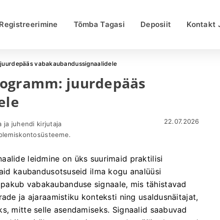
Registreerimine
Tõmba Tagasi
Deposiit
Kontakt 
 juurdepääs vabakaubandussignaalidele
rogramm: juurdepääs
ele
22.07.2026
ja juhendi kirjutaja
uplemiskontosüsteeme.
alide leidmine on üks suurimaid praktilisi
maid kaubandusotsuseid ilma kogu analüüsi
 pakub vabakaubanduse signaale, mis tähistavad
ade ja ajaraamistiku konteksti ning usaldusnäitajat,
ks, mitte selle asendamiseks. Signaalid saabuvad