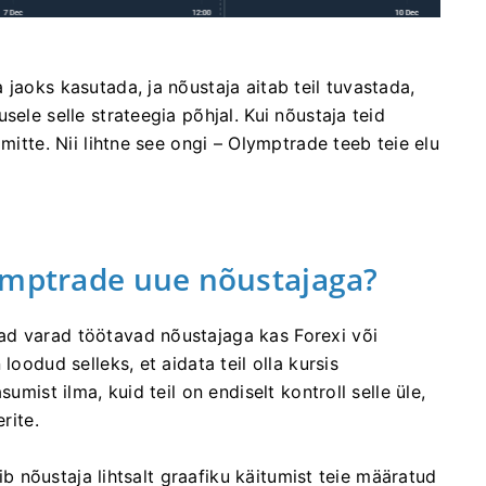
jaoks kasutada, ja nõustaja aitab teil tuvastada,
sele selle strateegia põhjal. Kui nõustaja teid
mitte. Nii lihtne see ongi – Olymptrade teeb teie elu
lymptrade uue nõustajaga?
ad varad töötavad nõustajaga kas Forexi või
loodud selleks, et aidata teil olla kursis
umist ilma, kuid teil on endiselt kontroll selle üle,
rite.
gib nõustaja lihtsalt graafiku käitumist teie määratud