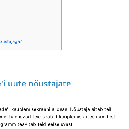
nõustajaga?
'i uute nõustajate
'i kauplemisekraani allosas. Nõustaja aitab teil
mis tulenevad teie seatud kauplemiskriteeriumidest.
gramm teavitab teid eelseisvast