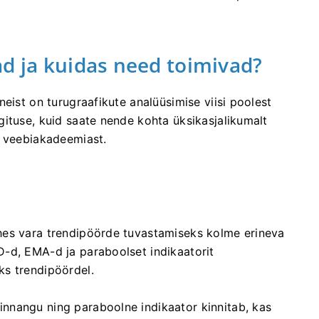
ad ja kuidas need toimivad?
eist on turugraafikute analüüsimise viisi poolest
ituse, kuid saate nende kohta üksikasjalikumalt
i veebiakadeemiast.
hes vara trendipöörde tuvastamiseks kolme erineva
-d, EMA-d ja paraboolset indikaatorit
ks trendipöördel.
nnangu ning paraboolne indikaator kinnitab, kas