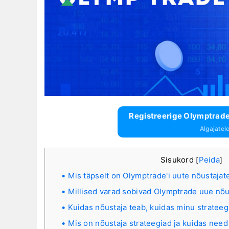
Registreerige Olymptrade 
Algajatel
Sisukord
Peida
[
]
Mis täpselt on Olymptrade'i uute nõustaja
Millised varad sobivad Olymptrade uue nõ
Kuidas nõustaja teab, kuidas minu strateegi
Mis on nõustaja strateegiad ja kuidas need