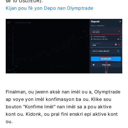
se 10 USD/EUR).
Kijan pou fè yon Depo nan Olymptrade
Finalman, ou jwenn aksè nan imèl ou a, Olymptrade
ap voye yon imèl konfimasyon ba ou. Klike sou
bouton "Konfime Imèl" nan imèl sa a pou aktive
kont ou. Kidonk, ou pral fini enskri epi aktive kont
ou.