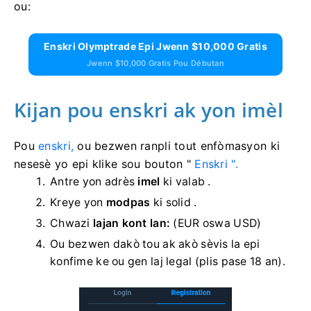
ou:
Enskri Olymptrade Epi Jwenn $10,000 Gratis
Jwenn $10,000 Gratis Pou Débutan
Kijan pou enskri ak yon imèl
Pou
enskri,
ou bezwen ranpli tout enfòmasyon ki
nesesè yo epi klike sou
bouton "
Enskri ".
Antre yon adrès
imel
ki valab .
Kreye yon
modpas
ki solid .
Chwazi
lajan kont lan:
(EUR oswa USD)
Ou bezwen dakò tou ak akò sèvis la epi
konfime ke ou gen laj legal (plis pase 18 an).