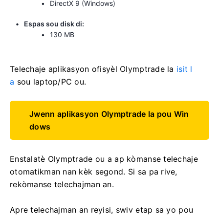
DirectX 9 (Windows)
Espas sou disk di:
130 MB
Telechaje aplikasyon ofisyèl Olymptrade la
isit l
a
sou laptop/PC ou.
Jwenn aplikasyon Olymptrade la pou Win
dows
Enstalatè Olymptrade ou a ap kòmanse telechaje
otomatikman nan kèk segond. Si sa pa rive,
rekòmanse telechajman an.
Apre telechajman an reyisi, swiv etap sa yo pou