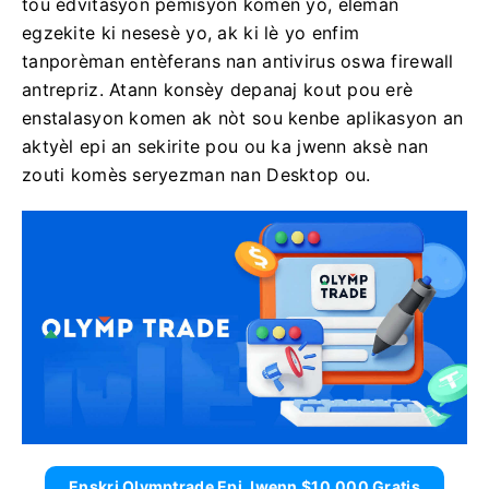
tou èdvitasyon pèmisyon komen yo, eleman
egzekite ki nesesè yo, ak ki lè yo enfim
tanporèman entèferans nan antivirus oswa firewall
antrepriz. Atann konsèy depanaj kout pou erè
enstalasyon komen ak nòt sou kenbe aplikasyon an
aktyèl epi an sekirite pou ou ka jwenn aksè nan
zouti komès seryezman nan Desktop ou.
Enskri Olymptrade Epi Jwenn $10,000 Gratis