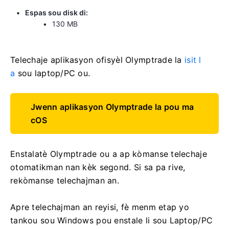
Espas sou disk di:
130 MB
Telechaje aplikasyon ofisyèl Olymptrade la
isit l
a
sou laptop/PC ou.
Jwenn aplikasyon Olymptrade la pou ma
cOS
Enstalatè Olymptrade ou a ap kòmanse telechaje
otomatikman nan kèk segond. Si sa pa rive,
rekòmanse telechajman an.
Apre telechajman an reyisi, fè menm etap yo
tankou sou Windows pou enstale li sou Laptop/PC