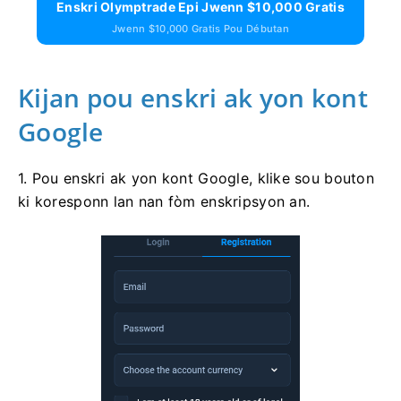
Enskri Olymptrade Epi Jwenn $10,000 Gratis
Jwenn $10,000 Gratis Pou Débutan
Kijan pou enskri ak yon kont
Google
1. Pou enskri ak yon kont Google, klike sou bouton
ki koresponn lan nan fòm enskripsyon an.