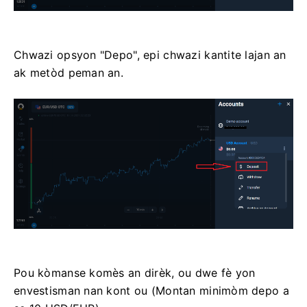
Chwazi opsyon "Depo", epi chwazi kantite lajan an
ak metòd peman an.
Pou kòmanse komès an dirèk, ou dwe fè yon
envestisman nan kont ou (Montan minimòm depo a