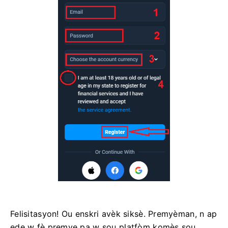
Felisitasyon! Ou enskri avèk siksè. Premyèman, n ap
ede w fè premye pa w sou platfòm komès sou