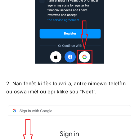
2. Nan fenèt ki fèk louvri a, antre nimewo telefòn
ou oswa imèl ou epi klike sou "Next".