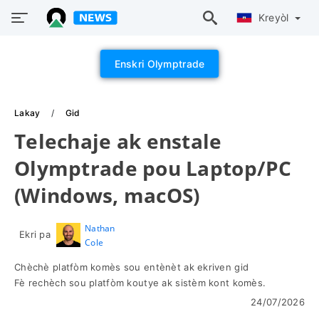
Kreyòl
Enskri Olymptrade
Lakay
Gid
Telechaje ak enstale
Olymptrade pou Laptop/PC
(Windows, macOS)
Nathan
Ekri pa
Cole
Chèchè platfòm komès sou entènèt ak ekriven gid
Fè rechèch sou platfòm koutye ak sistèm kont komès.
24/07/2026