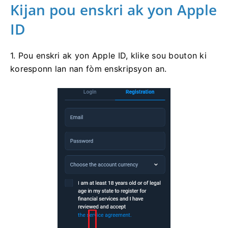
Kijan pou enskri ak yon Apple
ID
1. Pou enskri ak yon Apple ID, klike sou bouton ki
koresponn lan nan fòm enskripsyon an.