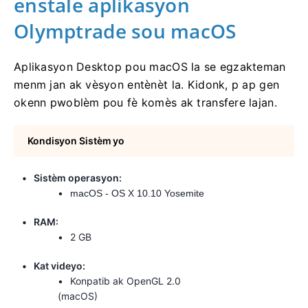
enstale aplikasyon
Olymptrade sou macOS
Aplikasyon Desktop pou macOS la se egzakteman
menm jan ak vèsyon entènèt la. Kidonk, p ap gen
okenn pwoblèm pou fè komès ak transfere lajan.
Kondisyon Sistèm yo
Sistèm operasyon:
macOS - OS X 10.10 Yosemite
RAM:
2 GB
Kat videyo:
Konpatib ak OpenGL 2.0
(macOS)