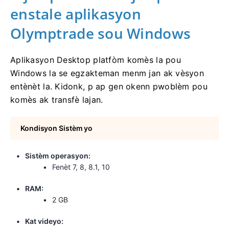
enstale aplikasyon
Olymptrade sou Windows
Aplikasyon Desktop platfòm komès la pou
Windows la se egzakteman menm jan ak vèsyon
entènèt la. Kidonk, p ap gen okenn pwoblèm pou
komès ak transfè lajan.
Kondisyon Sistèm yo
Sistèm operasyon:
Fenèt 7, 8, 8.1, 10
RAM:
2 GB
Kat videyo: