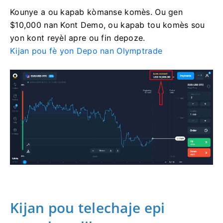
Kounye a ou kapab kòmanse komès. Ou gen
$10,000 nan Kont Demo, ou kapab tou komès sou
yon kont reyèl apre ou fin depoze.
Kijan pou fè yon Depo nan Olymptrade
Kijan pou telechaje epi