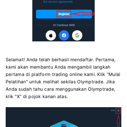
Selamat! Anda telah berhasil mendaftar. Pertama,
kami akan membantu Anda mengambil langkah
pertama di platform trading online kami. Klik "Mulai
Pelatihan" untuk melihat sekilas Olymptrade. Jika
Anda sudah tahu cara menggunakan Olymptrade,
klik "X" di pojok kanan atas.