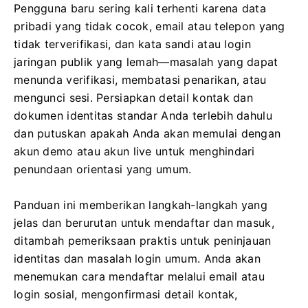
Pengguna baru sering kali terhenti karena data
pribadi yang tidak cocok, email atau telepon yang
tidak terverifikasi, dan kata sandi atau login
jaringan publik yang lemah—masalah yang dapat
menunda verifikasi, membatasi penarikan, atau
mengunci sesi. Persiapkan detail kontak dan
dokumen identitas standar Anda terlebih dahulu
dan putuskan apakah Anda akan memulai dengan
akun demo atau akun live untuk menghindari
penundaan orientasi yang umum.
Panduan ini memberikan langkah-langkah yang
jelas dan berurutan untuk mendaftar dan masuk,
ditambah pemeriksaan praktis untuk peninjauan
identitas dan masalah login umum. Anda akan
menemukan cara mendaftar melalui email atau
login sosial, mengonfirmasi detail kontak,