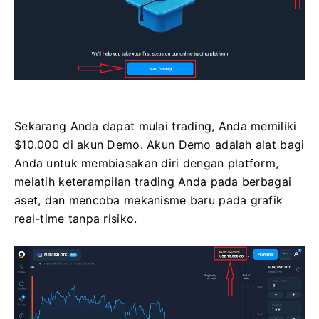
Sekarang Anda dapat mulai trading, Anda memiliki
$10.000 di akun Demo. Akun Demo adalah alat bagi
Anda untuk membiasakan diri dengan platform,
melatih keterampilan trading Anda pada berbagai
aset, dan mencoba mekanisme baru pada grafik
real-time tanpa risiko.