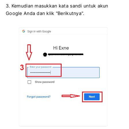
3. Kemudian masukkan kata sandi untuk akun
Google Anda dan klik "Berikutnya".