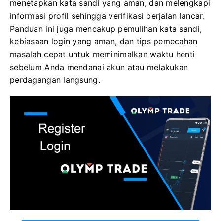
menetapkan kata sandi yang aman, dan melengkapi
informasi profil sehingga verifikasi berjalan lancar.
Panduan ini juga mencakup pemulihan kata sandi,
kebiasaan login yang aman, dan tips pemecahan
masalah cepat untuk meminimalkan waktu henti
sebelum Anda mendanai akun atau melakukan
perdagangan langsung.