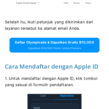
Setelah itu, ikuti petunjuk yang dikirimkan dari
layanan tersebut ke alamat email Anda.
Daftar Olymptrade & Dapatkan Gratis $10,000
Dapatkan $10,000 Gratis Untuk Pemula
Cara Mendaftar dengan Apple ID
1. Untuk mendaftar dengan Apple ID, klik tombol
yang sesuai di formulir pendaftaran.