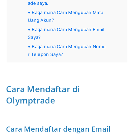
ade saya.
Bagaimana Cara Mengubah Mata
Uang Akun?
Bagaimana Cara Mengubah Email
Saya?
Bagaimana Cara Mengubah Nomo
r Telepon Saya?
Cara Mendaftar di
Olymptrade
Cara Mendaftar dengan Email