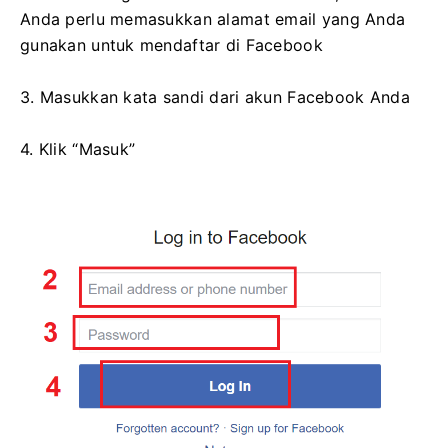
Anda perlu memasukkan alamat email yang Anda
gunakan untuk mendaftar di Facebook
3. Masukkan kata sandi dari akun Facebook Anda
4. Klik “Masuk”