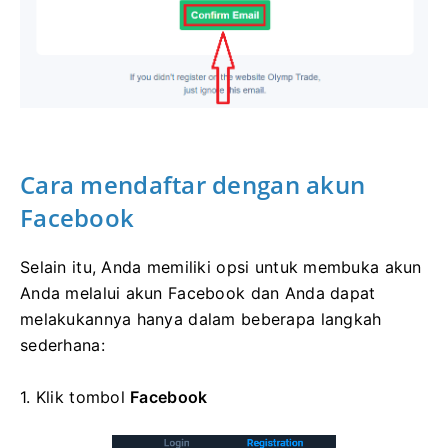
Cara mendaftar dengan akun
Facebook
Selain itu, Anda memiliki opsi untuk membuka akun
Anda melalui akun Facebook dan Anda dapat
melakukannya hanya dalam beberapa langkah
sederhana:
1. Klik
tombol
Facebook