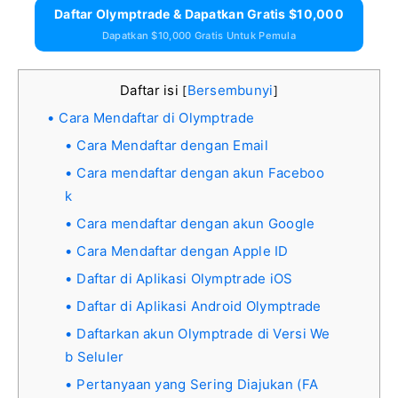
Daftar Olymptrade & Dapatkan Gratis $10,000
Dapatkan $10,000 Gratis Untuk Pemula
Daftar isi
Bersembunyi
[
]
Cara Mendaftar di Olymptrade
Cara Mendaftar dengan Email
Cara mendaftar dengan akun Faceboo
k
Cara mendaftar dengan akun Google
Cara Mendaftar dengan Apple ID
Daftar di Aplikasi Olymptrade iOS
Daftar di Aplikasi Android Olymptrade
Daftarkan akun Olymptrade di Versi We
b Seluler
Pertanyaan yang Sering Diajukan (FA