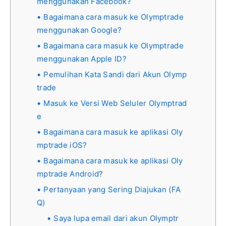
menggunakan Facebook?
Bagaimana cara masuk ke Olymptrade
menggunakan Google?
Bagaimana cara masuk ke Olymptrade
menggunakan Apple ID?
Pemulihan Kata Sandi dari Akun Olymp
trade
Masuk ke Versi Web Seluler Olymptrad
e
Bagaimana cara masuk ke aplikasi Oly
mptrade iOS?
Bagaimana cara masuk ke aplikasi Oly
mptrade Android?
Pertanyaan yang Sering Diajukan (FA
Q)
Saya lupa email dari akun Olymptr