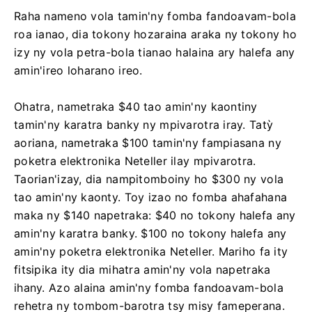
Raha nameno vola tamin'ny fomba fandoavam-bola
roa ianao, dia tokony hozaraina araka ny tokony ho
izy ny vola petra-bola tianao halaina ary halefa any
amin'ireo loharano ireo.
Ohatra, nametraka $40 tao amin'ny kaontiny
tamin'ny karatra banky ny mpivarotra iray. Tatỳ
aoriana, nametraka $100 tamin'ny fampiasana ny
poketra elektronika Neteller ilay mpivarotra.
Taorian'izay, dia nampitomboiny ho $300 ny vola
tao amin'ny kaonty. Toy izao no fomba ahafahana
maka ny $140 napetraka: $40 no tokony halefa any
amin'ny karatra banky. $100 no tokony halefa any
amin'ny poketra elektronika Neteller. Mariho fa ity
fitsipika ity dia mihatra amin'ny vola napetraka
ihany. Azo alaina amin'ny fomba fandoavam-bola
rehetra ny tombom-barotra tsy misy fameperana.