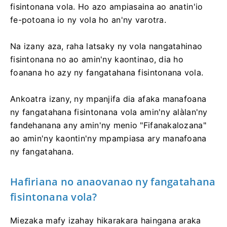
fisintonana vola. Ho azo ampiasaina ao anatin'io
fe-potoana io ny vola ho an'ny varotra.
Na izany aza, raha latsaky ny vola nangatahinao
fisintonana no ao amin'ny kaontinao, dia ho
foanana ho azy ny fangatahana fisintonana vola.
Ankoatra izany, ny mpanjifa dia afaka manafoana
ny fangatahana fisintonana vola amin'ny alàlan'ny
fandehanana any amin'ny menio "Fifanakalozana"
ao amin'ny kaontin'ny mpampiasa ary manafoana
ny fangatahana.
Hafiriana no anaovanao ny fangatahana
fisintonana vola?
Miezaka mafy izahay hikarakara haingana araka