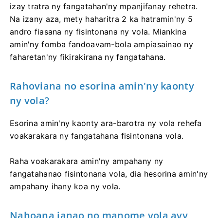
izay tratra ny fangatahan'ny mpanjifanay rehetra.
Na izany aza, mety haharitra 2 ka hatramin'ny 5
andro fiasana ny fisintonana ny vola. Miankina
amin'ny fomba fandoavam-bola ampiasainao ny
faharetan'ny fikirakirana ny fangatahana.
Rahoviana no esorina amin'ny kaonty
ny vola?
Esorina amin'ny kaonty ara-barotra ny vola rehefa
voakarakara ny fangatahana fisintonana vola.
Raha voakarakara amin'ny ampahany ny
fangatahanao fisintonana vola, dia hesorina amin'ny
ampahany ihany koa ny vola.
Nahoana ianao no manome vola avy