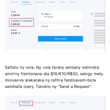
Safidio ny vola. Ny vola farany ambany indrindra
amin'ny fisintonana dia $10/€10/R$50, saingy mety
miovaova arakaraka ny rafitra fandoavam-bola
samihafa izany. Tsindrio ny "Send a Request".