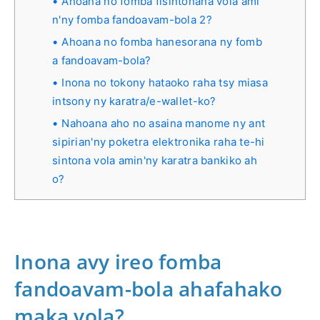
Ahoana no fomba fisintonana vola ami
n'ny fomba fandoavam-bola 2?
Ahoana no fomba hanesorana ny fomb
a fandoavam-bola?
Inona no tokony hataoko raha tsy miasa
intsony ny karatra/e-wallet-ko?
Nahoana aho no asaina manome ny ant
sipirian'ny poketra elektronika raha te-hi
sintona vola amin'ny karatra bankiko ah
o?
Inona avy ireo fomba
fandoavam-bola ahafahako
maka vola?