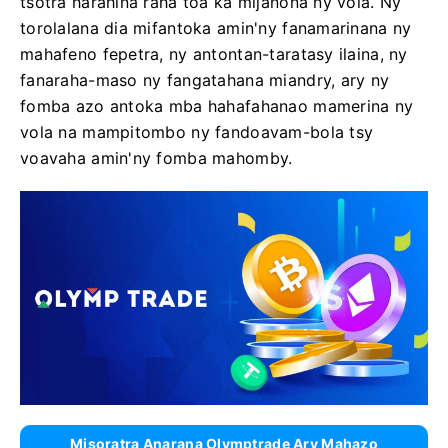
tsotra harahina raha toa ka mijanona ny vola. Ny
torolalana dia mifantoka amin'ny fanamarinana ny
mahafeno fepetra, ny antontan-taratasy ilaina, ny
fanaraha-maso ny fangatahana miandry, ary ny
fomba azo antoka mba hahafahanao mamerina ny
vola na mampitombo ny fandoavam-bola tsy
voavaha amin'ny fomba mahomby.
Misoratra Anarana Olymptrade Ary Mahazo