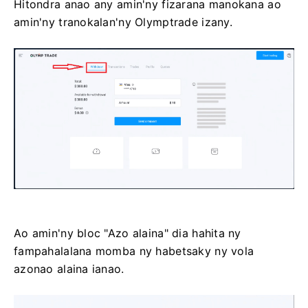
Hitondra anao any amin'ny fizarana manokana ao
amin'ny tranokalan'ny Olymptrade izany.
Ao amin'ny bloc "Azo alaina" dia hahita ny
fampahalalana momba ny habetsaky ny vola
azonao alaina ianao.