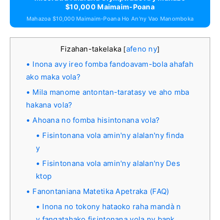
$10,000 Maimaim-Poana
Mahazoa $10,000 Maimaim-Poana Ho An'ny Vao Manomboka
Fizahan-takelaka
afeno ny
[
]
Inona avy ireo fomba fandoavam-bola ahafah
ako maka vola?
Mila manome antontan-taratasy ve aho mba
hakana vola?
Ahoana no fomba hisintonana vola?
Fisintonana vola amin'ny alalan'ny finda
y
Fisintonana vola amin'ny alalan'ny Des
ktop
Fanontaniana Matetika Apetraka (FAQ)
Inona no tokony hataoko raha mandà n
y fangatahako fisintonana vola ny bank