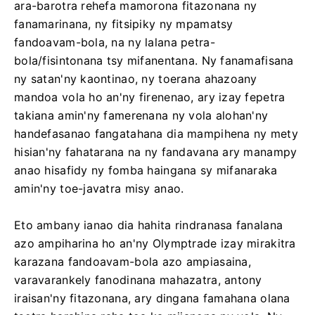
ara-barotra rehefa mamorona fitazonana ny
fanamarinana, ny fitsipiky ny mpamatsy
fandoavam-bola, na ny lalana petra-
bola/fisintonana tsy mifanentana. Ny fanamafisana
ny satan'ny kaontinao, ny toerana ahazoany
mandoa vola ho an'ny firenenao, ary izay fepetra
takiana amin'ny famerenana ny vola alohan'ny
handefasanao fangatahana dia mampihena ny mety
hisian'ny fahatarana na ny fandavana ary manampy
anao hisafidy ny fomba haingana sy mifanaraka
amin'ny toe-javatra misy anao.
Eto ambany ianao dia hahita rindranasa fanalana
azo ampiharina ho an'ny Olymptrade izay mirakitra
karazana fandoavam-bola azo ampiasaina,
varavarankely fanodinana mahazatra, antony
iraisan'ny fitazonana, ary dingana famahana olana