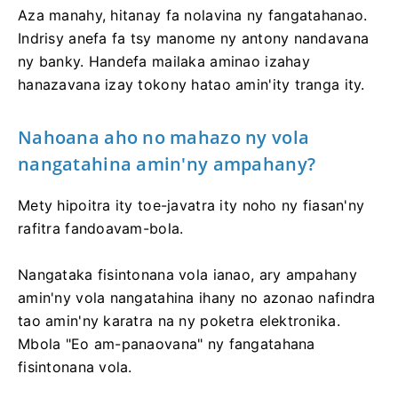
Aza manahy, hitanay fa nolavina ny fangatahanao.
Indrisy anefa fa tsy manome ny antony nandavana
ny banky. Handefa mailaka aminao izahay
hanazavana izay tokony hatao amin'ity tranga ity.
Nahoana aho no mahazo ny vola
nangatahina amin'ny ampahany?
Mety hipoitra ity toe-javatra ity noho ny fiasan'ny
rafitra fandoavam-bola.
Nangataka fisintonana vola ianao, ary ampahany
amin'ny vola nangatahina ihany no azonao nafindra
tao amin'ny karatra na ny poketra elektronika.
Mbola "Eo am-panaovana" ny fangatahana
fisintonana vola.