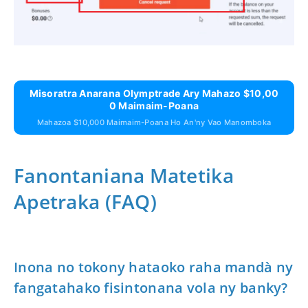
Misoratra Anarana Olymptrade Ary Mahazo $10,00
0 Maimaim-Poana
Mahazoa $10,000 Maimaim-Poana Ho An'ny Vao Manomboka
Fanontaniana Matetika
Apetraka (FAQ)
Inona no tokony hataoko raha mandà ny
fangatahako fisintonana vola ny banky?