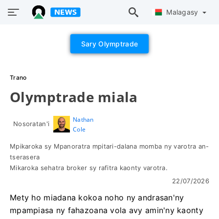
Malagasy
Sary Olymptrade
Trano
Olymptrade miala
Nathan
Nosoratan'i
Cole
Mpikaroka sy Mpanoratra mpitari-dalana momba ny varotra an-
tserasera
Mikaroka sehatra broker sy rafitra kaonty varotra.
22/07/2026
Mety ho miadana kokoa noho ny andrasan'ny
mpampiasa ny fahazoana vola avy amin'ny kaonty