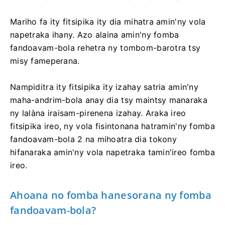
Mariho fa ity fitsipika ity dia mihatra amin'ny vola
napetraka ihany. Azo alaina amin'ny fomba
fandoavam-bola rehetra ny tombom-barotra tsy
misy fameperana.
Nampiditra ity fitsipika ity izahay satria amin'ny
maha-andrim-bola anay dia tsy maintsy manaraka
ny lalàna iraisam-pirenena izahay. Araka ireo
fitsipika ireo, ny vola fisintonana hatramin'ny fomba
fandoavam-bola 2 na mihoatra dia tokony
hifanaraka amin'ny vola napetraka tamin'ireo fomba
ireo.
Ahoana no fomba hanesorana ny fomba
fandoavam-bola?