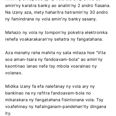
amin'ny karatra banky ao anatin'ny 2 andro fiasana.
Na izany aza, mety haharitra hatramin'ny 30 andro
ny famindrana ny vola amin'ny banky sasany.
Mahazo ny vola ny tompon'ny poketra elektronika
rehefa voakarakaran'ny sehatra ny fangatahana.
Aza manahy raha mahita ny sata milaza hoe "Vita
soa aman-tsara ny fandoavam-bola" ao amin'ny
kaontinao ianao nefa tsy mbola voarainao ny
volanao.
Midika izany fa efa nalefanay ny vola ary ny
bankinao na ny rafitra fandoavam-bola no
mikarakara ny fangatahana fisintonana vola. Tsy
voafehinay ny hafainganam-pandehan'ity dingana
ity.