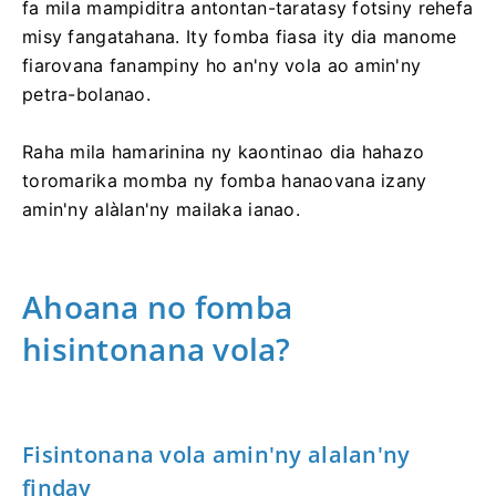
fa mila mampiditra antontan-taratasy fotsiny rehefa
misy fangatahana. Ity fomba fiasa ity dia manome
fiarovana fanampiny ho an'ny vola ao amin'ny
petra-bolanao.
Raha mila hamarinina ny kaontinao dia hahazo
toromarika momba ny fomba hanaovana izany
amin'ny alàlan'ny mailaka ianao.
Ahoana no fomba
hisintonana vola?
Fisintonana vola amin'ny alalan'ny
finday