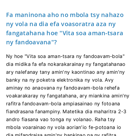
Fa maninona aho no mbola tsy nahazo
ny vola na dia efa voasoratra aza ny
fangatahana hoe "Vita soa aman-tsara
ny fandoavana"?
Ny hoe "Vita soa aman-tsara ny fandoavam-bola"
dia midika fa efa nokarakarainay ny fangatahanao
ary nalefanay tany amin'ny kaontinao any amin'ny
banky na ny poketra elektronika ny vola. Avy
aminay no anaovana ny fandoavam-bola rehefa
voakarakaray ny fangatahana, ary miankina amin'ny
rafitra fandoavam-bola ampiasainao ny fotoana
fiandrasana fanampiny. Matetika dia maharitra 2-3
andro fiasana vao tonga ny volanao. Raha tsy
mbola voarainao ny vola aorian'io fe-potoana io
dia mifandraisa amin'ny bankinao na ny rafitra