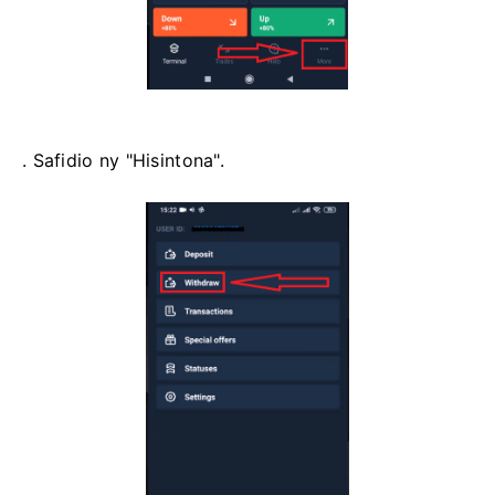
. Safidio ny "Hisintona".