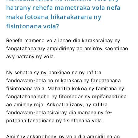
hatrany rehefa mametraka vola nefa
maka fotoana hikarakarana ny
fisintonana vola?
Rehefa mameno vola ianao dia karakarainay ny
fangatahana ary ampidirinay ao amin'ny kaontinao
avy hatrany ny vola.
Ny sehatra sy ny bankinao na ny rafitra
fandoavam-bola no mikarakara ny fangatahana
fisintonana vola. Maharitra kokoa ny famitana ny
fangatahana noho ny fitomboan'ny mpifanandrina
ao amin'ny rojo. Ankoatra izany, ny rafitra
fandoavam-bola tsirairay dia manana ny fe-
potoana fanodinana ny fisintonana vola.
Amin'ny ankapobeny, ny vola dia ampidirina ao