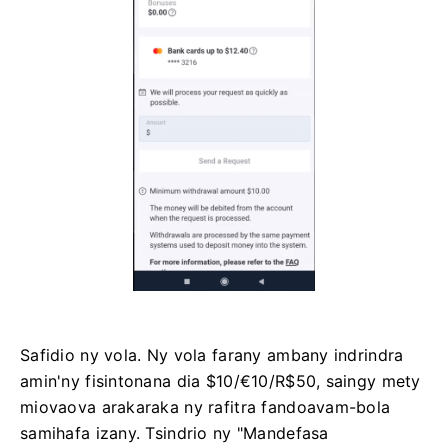
Safidio ny vola. Ny vola farany ambany indrindra
amin'ny fisintonana dia $10/€10/R$50, saingy mety
miovaova arakaraka ny rafitra fandoavam-bola
samihafa izany. Tsindrio ny "Mandefasa