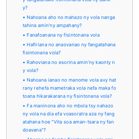
y?
Nahoana aho no mahazo ny vola nanga
tahina amin'ny ampahany?
Fanafoanana ny fisintonana vola
Hafiriana no anaovanao ny fangatahana
fisintonana vola?
Rahoviana no esorina amin'ny kaonty n
y vola?
Nahoana ianao no manome vola avy hat
rany rehefa mametraka vola nefa maka fo
toana hikarakarana ny fisintonana vola?
Fa maninona aho no mbola tsy nahazo
ny vola na dia efa voasoratra aza ny fang
atahana hoe "Vita soa aman-tsara ny fan
doavana"?