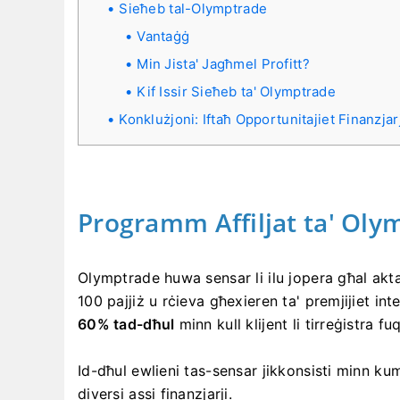
Sieħeb tal-Olymptrade
Vantaġġ
Min Jista' Jagħmel Profitt?
Kif Issir Sieħeb ta' Olymptrade
Konklużjoni: Iftaħ Opportunitajiet Finanzjar
Programm Affiljat ta' Oly
Olymptrade huwa sensar li ilu jopera għal ak
100 pajjiż u rċieva għexieren ta' premjijiet i
60% tad-dħul
minn kull klijent li tirreġistra f
Id-dħul ewlieni tas-sensar jikkonsisti minn kumm
diversi assi finanzjarji.