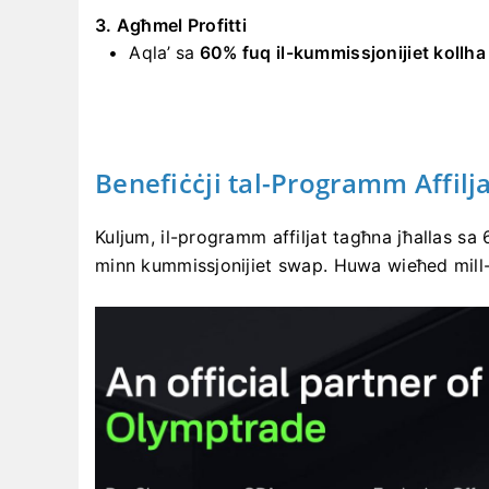
3. Agħmel Profitti
Aqla’ sa
60% fuq il-kummissjonijiet kollha
Benefiċċji tal-Programm Affilj
Kuljum, il-programm affiljat tagħna jħallas sa 
minn kummissjonijiet swap. Huwa wieħed mill-ak