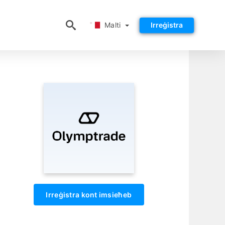
Malti
Malti
Irreġistra
Irreġistra kont imsieħeb