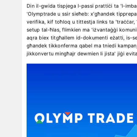
Din il-gwida tispjega l-passi prattiċi ta 'l-im
'Olymptrade u ssir sieħeb: x'għandek tipprepara 
verifika, kif toħloq u tittestja links ta 'traċċar
setup tal-ħlas, flimkien ma 'iżvantaġġi komuni
aqra biex titgħallem id-dokumenti eżatti, is-set
għandek tikkonferma qabel ma tniedi kampanji 
jikkonvertu mingħajr dewmien li jista' jiġi evita