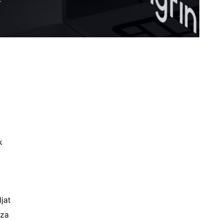
k
ljat
nza