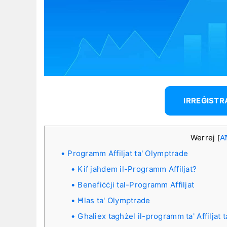
IRREĠISTR
Werrej
A
[
Programm Affiljat ta' Olymptrade
Kif jaħdem il-Programm Affiljat?
Benefiċċji tal-Programm Affiljat
Ħlas ta' Olymptrade
Għaliex tagħżel il-programm ta' Affiljat 