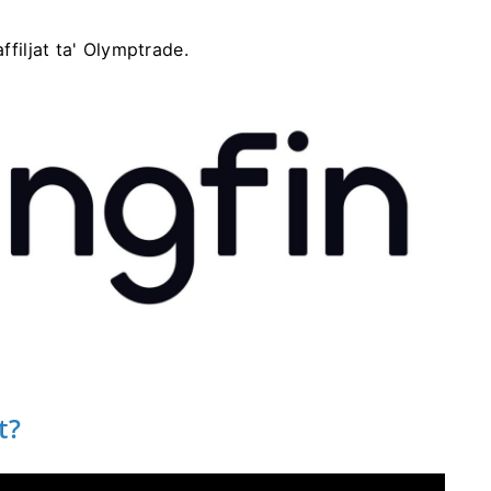
ffiljat ta' Olymptrade.
t?