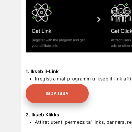
1. Ikseb il-Link
Irreġistra mal-programm u ikseb il-link affi
IBDA ISSA
2. Ikseb Klikks
Attirat utenti permezz ta' links, banners, r