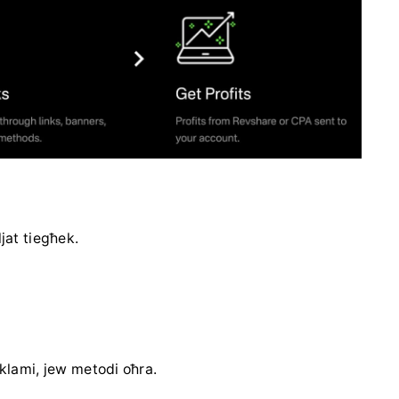
ljat tiegħek.
eklami, jew metodi oħra.