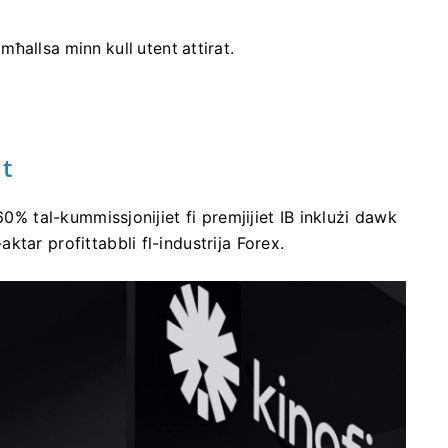
mħallsa minn kull utent attirat.
at
60% tal-kummissjonijiet fi premjijiet IB inklużi dawk
tar profittabbli fl-industrija Forex.