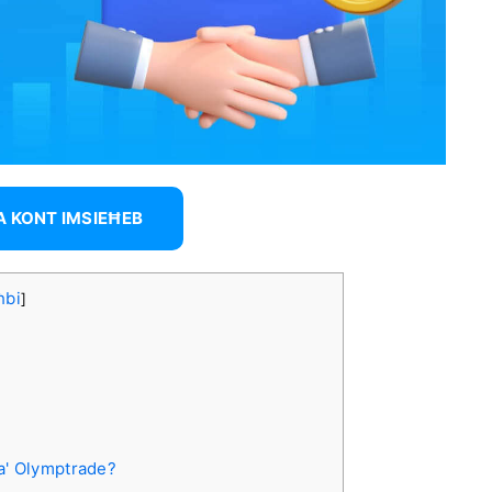
A KONT IMSIEĦEB
ħbi
]
ta' Olymptrade?