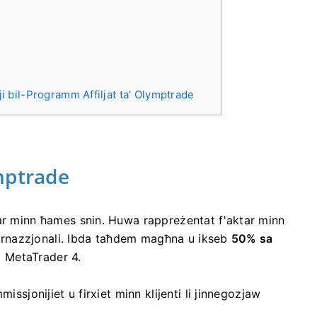
ji bil-Programm Affiljat ta' Olymptrade
mptrade
tar minn ħames snin. Huwa rappreżentat f'aktar minn
nternazzjonali. Ibda taħdem magħna u ikseb
50% sa
uq MetaTrader 4.
issjonijiet u firxiet minn klijenti li jinnegozjaw