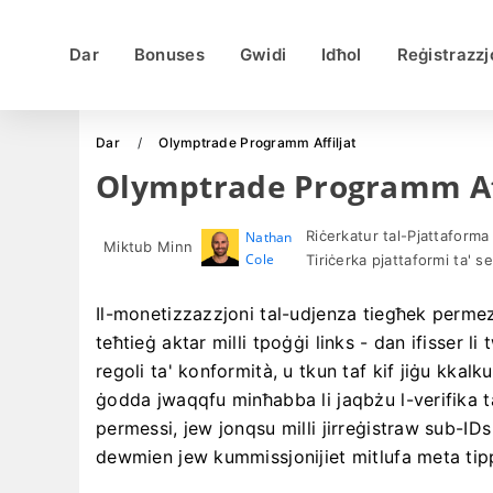
Dar
Bonuses
Gwidi
Idħol
Reġistrazzj
Dar
Olymptrade Programm Affiljat
Olymptrade Programm Aff
Riċerkatur tal-Pjattaforma
Nathan
Miktub Minn
Cole
Tiriċerka pjattaformi ta' s
Il-monetizzazzjoni tal-udjenza tiegħek permez
teħtieġ aktar milli tpoġġi links - dan ifisser li
regoli ta' konformità, u tkun taf kif jiġu kkalku
ġodda jwaqqfu minħabba li jaqbżu l-verifika tal
permessi, jew jonqsu milli jirreġistraw sub-IDs 
dewmien jew kummissjonijiet mitlufa meta tipp