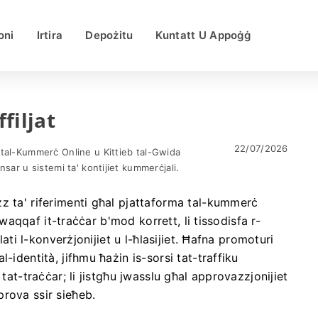
oni
Irtira
Depożitu
Kuntatt U Appoġġ
iljat
22/07/2026
 tal-Kummerċ Online u Kittieb tal-Gwida
ensar u sistemi ta' kontijiet kummerċjali.
z ta' riferimenti għal pjattaforma tal-kummerċ
 twaqqaf it-traċċar b'mod korrett, li tissodisfa r-
lati l-konverżjonijiet u l-ħlasijiet. Ħafna promoturi
-identità, jifhmu ħażin is-sorsi tat-traffiku
tat-traċċar; li jistgħu jwasslu għal approvazzjonijiet
rova ssir sieħeb.