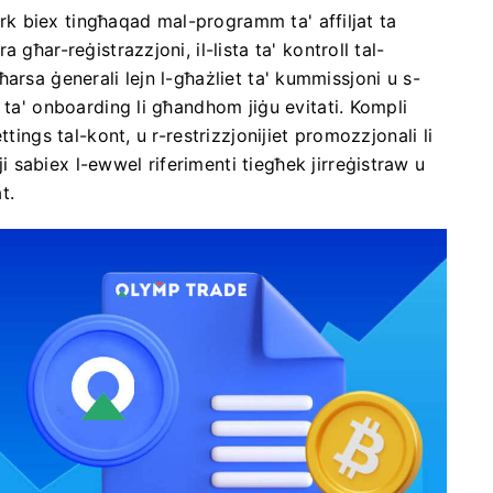
bark biex tingħaqad mal-programm ta' affiljat ta
għar-reġistrazzjoni, il-lista ta' kontroll tal-
, ħarsa ġenerali lejn l-għażliet ta' kummissjoni u s-
 ta' onboarding li għandhom jiġu evitati. Kompli
tings tal-kont, u r-restrizzjonijiet promozzjonali li
sabiex l-ewwel riferimenti tiegħek jirreġistraw u
t.