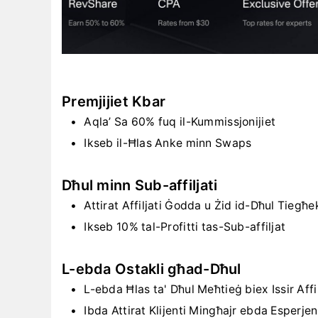
Premjijiet Kbar
Aqla’ Sa 60% fuq il-Kummissjonijiet
Ikseb il-Ħlas Anke minn Swaps
Dħul minn Sub-affiljati
Attirat Affiljati Ġodda u Żid id-Dħul Tiegħe
Ikseb 10% tal-Profitti tas-Sub-affiljat
L-ebda Ostakli għad-Dħul
L-ebda Ħlas ta' Dħul Meħtieġ biex Issir Affi
Ibda Attirat Klijenti Mingħajr ebda Esperje