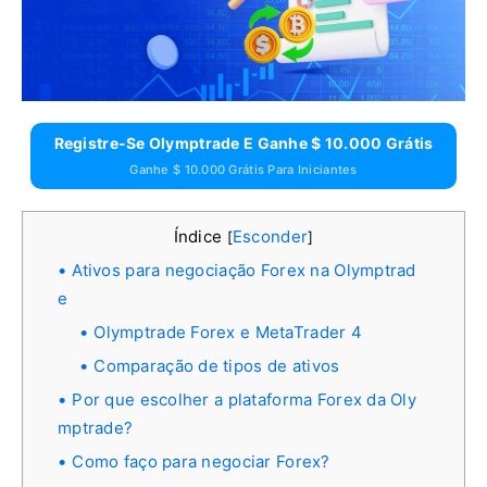
Registre-Se Olymptrade E Ganhe $ 10.000 Grátis
Ganhe $ 10.000 Grátis Para Iniciantes
Índice
Esconder
[
]
Ativos para negociação Forex na Olymptrad
e
Olymptrade Forex e MetaTrader 4
Comparação de tipos de ativos
Por que escolher a plataforma Forex da Oly
mptrade?
Como faço para negociar Forex?