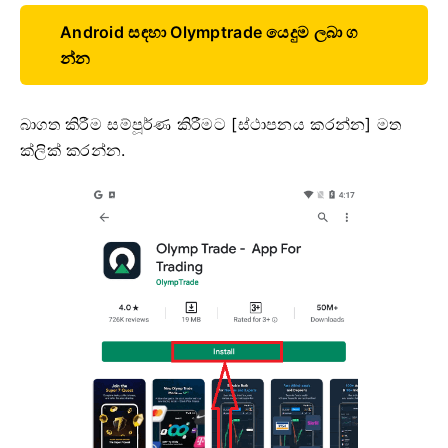
Android සඳහා Olymptrade යෙදුම ලබා ග
න්න
බාගත කිරීම සම්පූර්ණ කිරීමට [ස්ථාපනය කරන්න] මත
ක්ලික් කරන්න.