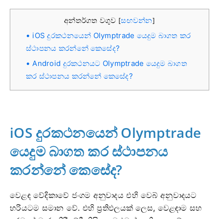
අන්තර්ගත වගුව
සඟවන්න
[
]
iOS දුරකථනයෙන් Olymptrade යෙදුම බාගත කර
ස්ථාපනය කරන්නේ කෙසේද?
Android දුරකථනයට Olymptrade යෙදුම බාගත
කර ස්ථාපනය කරන්නේ කෙසේද?
iOS දුරකථනයෙන් Olymptrade
යෙදුම බාගත කර ස්ථාපනය
කරන්නේ කෙසේද?
වෙළඳ වේදිකාවේ ජංගම අනුවාදය එහි වෙබ් අනුවාදයට
හරියටම සමාන වේ. එහි ප්‍රතිඵලයක් ලෙස, වෙළඳාම සහ