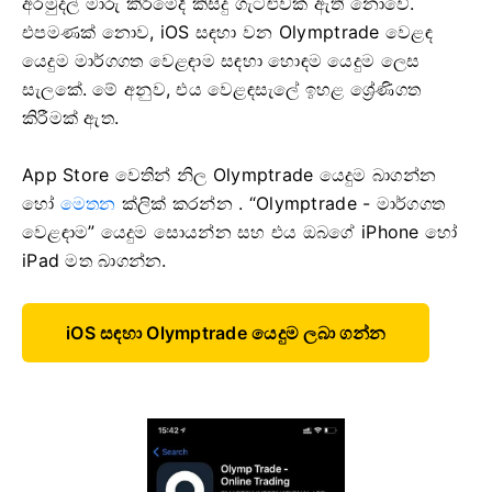
අරමුදල් මාරු කිරීමේදී කිසිදු ගැටළුවක් ඇති නොවේ.
එපමණක් නොව, iOS සඳහා වන Olymptrade වෙළඳ
යෙදුම මාර්ගගත වෙළඳාම සඳහා හොඳම යෙදුම ලෙස
සැලකේ. මේ අනුව, එය වෙළඳසැලේ ඉහළ ශ්‍රේණිගත
කිරීමක් ඇත.
App Store වෙතින් නිල Olymptrade යෙදුම බාගන්න
හෝ
මෙතන
ක්ලික් කරන්න . “Olymptrade - මාර්ගගත
වෙළඳාම” යෙදුම සොයන්න සහ එය ඔබගේ iPhone හෝ
iPad මත බාගන්න.
iOS සඳහා Olymptrade යෙදුම ලබා ගන්න