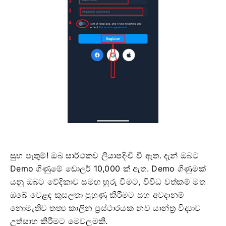
සුභ පැතුම්! ඔබ සාර්ථකව ලියාපදිංචි වී ඇත. දැන් ඔබට
Demo ගිණුමේ ඩොලර් 10,000 ක් ඇත. Demo ගිණුමක්
යනු ඔබට වේදිකාව සමඟ හුරු වීමට, විවිධ වත්කම් මත
ඔබේ වෙළඳ කුසලතා පුහුණු කිරීමට සහ අවදානම්
නොමැතිව තත්‍ය කාලීන ප්‍රස්ථාරයක නව යාන්ත්‍ර විද්‍යාව
උත්සාහ කිරීමට මෙවලමකි.