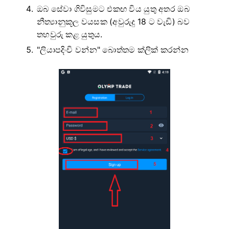
ඔබ සේවා ගිවිසුමට එකඟ විය යුතු අතර ඔබ
නීත්‍යානුකූල වයසක (අවුරුදු 18 ට වැඩි) බව
තහවුරු කළ යුතුය.
"ලියාපදිංචි වන්න" බොත්තම ක්ලික් කරන්න