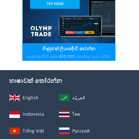
ගිණුමක් ලියාපදිංචි කරන්න
ආරම්භකයින් සඳහා $10,000 නොමිලේ ලබා ගන්න
භාෂාවක් තෝරන්න
English
العربيّة
Indonesia
ไทย
Tiếng Việt
Русский