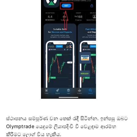
ස්ථාපනය සම්පූර්ණ වන තෙක් රැඳී සිටින්න. ඉන්පසු ඔබට
Olymptrade යෙදුමේ ලියාපදිංචි වී වෙළඳාම ආරම්භ
කිරීමට ලොග් විය හැකිය.