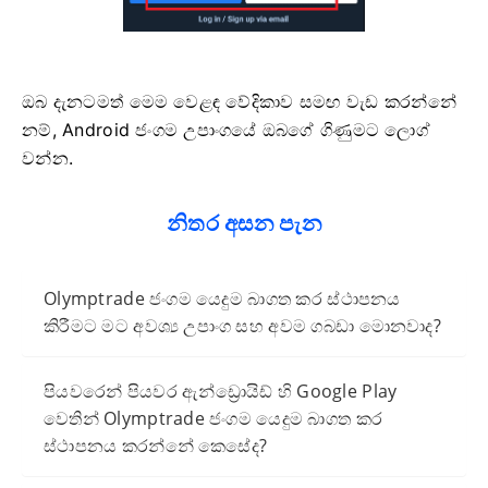
ඔබ දැනටමත් මෙම වෙළඳ වේදිකාව සමඟ වැඩ කරන්නේ
නම්, Android ජංගම උපාංගයේ ඔබගේ ගිණුමට ලොග්
වන්න.
නිතර අසන පැන
Olymptrade ජංගම යෙදුම බාගත කර ස්ථාපනය
කිරීමට මට අවශ්‍ය උපාංග සහ අවම ගබඩා මොනවාද?
පියවරෙන් පියවර ඇන්ඩ්‍රොයිඩ් හි Google Play
වෙතින් Olymptrade ජංගම යෙදුම බාගත කර
ස්ථාපනය කරන්නේ කෙසේද?