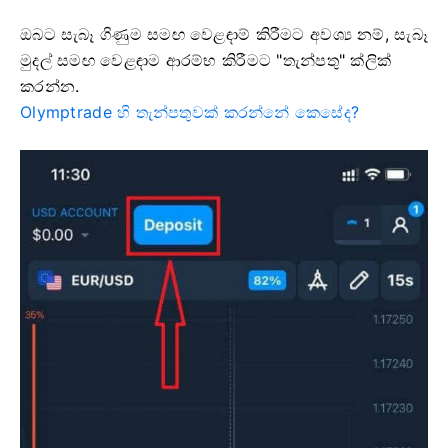
ඔබට සැබෑ ගිණුම සමඟ වෙළඳාම් කිරීමට අවශ්‍ය නම්, සැබෑ
මුදල් සමඟ වෙළඳාම ආරම්භ කිරීමට "තැන්පතු" ක්ලික්
කරන්න.
Olymptrade හි තැන්පතුවක් කරන්නේ කෙසේද?