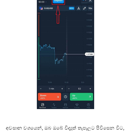
අවසාන වශයෙන්, ඔබ ඔබේ විද්‍යුත් තැපෑලට පිවිසෙන විට,