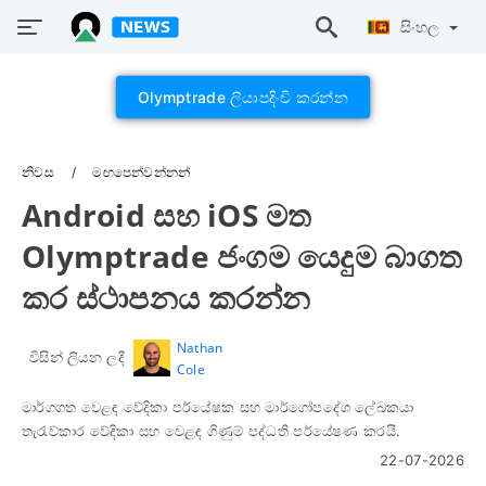
සිංහල
Olymptrade ලියාපදිංචි කරන්න
නිවස
මඟපෙන්වන්නන්
Android සහ iOS මත
Olymptrade ජංගම යෙදුම බාගත
කර ස්ථාපනය කරන්න
Nathan
විසින් ලියන ලදී
Cole
මාර්ගගත වෙළඳ වේදිකා පර්යේෂක සහ මාර්ගෝපදේශ ලේඛකයා
තැරැව්කාර වේදිකා සහ වෙළඳ ගිණුම් පද්ධති පර්යේෂණ කරයි.
22-07-2026