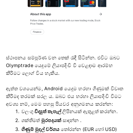
ස්ථාපනය සම්පූර්ණ වන තෙක් රැඳී සිටින්න. එවිට ඔබට
Olymptrade යෙදුමේ ලියාපදිංචි වී වෙළඳාම ආරම්භ
කිරීමට ලොග් විය හැකිය.
ඇත්ත වශයෙන්ම, Android යෙදුම හරහා ගිණුමක් විවෘත
කිරීමද තරමක් සරල ය. ඔබට එය හරහා ලියාපදිංචි වීමට
අවශ්‍ය නම්, මෙම පහසු පියවර අනුගමනය කරන්න:
වලංගු
විද්‍යුත් තැපැල්
ලිපිනයක් ඇතුළත් කරන්න.
ශක්තිමත්
මුරපදයක්
සාදන්න .
ගිණුම් මුදල් වර්ගය
තෝරන්න
(EUR හෝ USD)