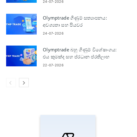
ප්‍රශ්න
24-07-2026
Olymptrade ගිණුම් සත්‍යාපනය:
අවශ්‍යතා සහ පියවර
24-07-2026
Olymptrade බහු ගිණුම් විශේෂාංගය:
එය කුමක්ද සහ ප්රධාන ප්රතිලාභ
22-07-2026