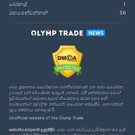
බෝනස්
1
මඟපෙන්වන්නන්
56
මෙම ප්‍රකාශනය අලෙවිකරණ සන්නිවේදනයක් වන අතර ආයෝජන
උපදෙස් හෝ පර්යේෂණ ඇතුළත් නොවේ. එහි අන්තර්ගතය අපගේ
ප්‍රවීණයන්ගේ සාමාන්‍ය අදහස් නියෝජනය කරන අතර තනි
පාඨකයන්ගේ පුද්ගලික තත්වයන්, ආයෝජන අත්දැකීම්, හෝ වත්මන්
මූල්‍ය තත්ත්වය නොසලකයි.
Unofficial website of the Olymp Trade
සාමාන්ය අවදානම් දැනුම්දීම
: මෙම වෙබ් අඩවියේ ලැයිස්තුගත කර ඇති