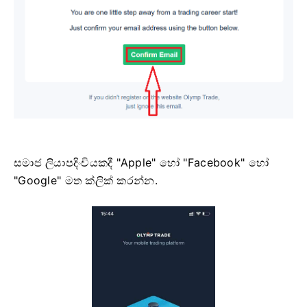
සමාජ ලියාපදිංචියකදී "Apple" හෝ "Facebook" හෝ
"Google" මත ක්ලික් කරන්න.