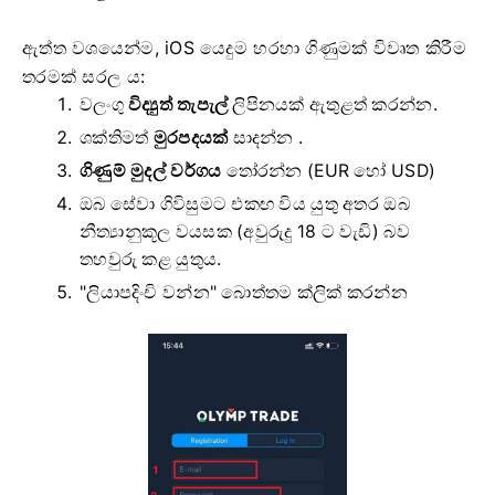
ඇත්ත වශයෙන්ම, iOS යෙදුම හරහා ගිණුමක් විවෘත කිරීම
තරමක් සරල ය:
වලංගු
විද්‍යුත් තැපැල්
ලිපිනයක් ඇතුළත් කරන්න.
ශක්තිමත්
මුරපදයක්
සාදන්න .
ගිණුම් මුදල් වර්ගය
තෝරන්න
(EUR හෝ USD)
ඔබ සේවා ගිවිසුමට එකඟ විය යුතු අතර ඔබ
නීත්‍යානුකූල වයසක (අවුරුදු 18 ට වැඩි) බව
තහවුරු කළ යුතුය.
"ලියාපදිංචි වන්න" බොත්තම ක්ලික් කරන්න