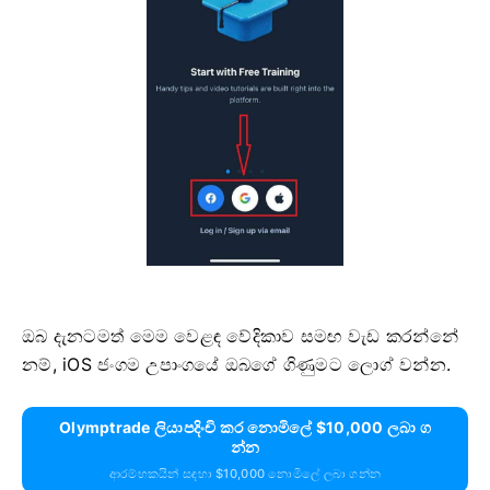
ඔබ දැනටමත් මෙම වෙළඳ වේදිකාව සමඟ වැඩ කරන්නේ
නම්, iOS ජංගම උපාංගයේ ඔබගේ ගිණුමට ලොග් වන්න.
Olymptrade ලියාපදිංචි කර නොමිලේ $10,000 ලබා ග
න්න
ආරම්භකයින් සඳහා $10,000 නොමිලේ ලබා ගන්න