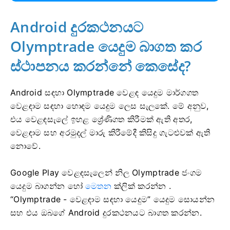
Android දුරකථනයට
Olymptrade යෙදුම බාගත කර
ස්ථාපනය කරන්නේ කෙසේද?
Android සඳහා Olymptrade වෙළඳ යෙදුම මාර්ගගත
වෙළඳාම සඳහා හොඳම යෙදුම ලෙස සැලකේ. මේ අනුව,
එය වෙළඳසැලේ ඉහළ ශ්‍රේණිගත කිරීමක් ඇති අතර,
වෙළඳාම සහ අරමුදල් මාරු කිරීමේදී කිසිදු ගැටළුවක් ඇති
නොවේ.
Google Play වෙළඳසැලෙන් නිල Olymptrade ජංගම
යෙදුම බාගන්න හෝ
මෙතන
ක්ලික් කරන්න .
“Olymptrade - වෙළඳාම සඳහා යෙදුම” යෙදුම සොයන්න
සහ එය ඔබගේ Android දුරකථනයට බාගත කරන්න.