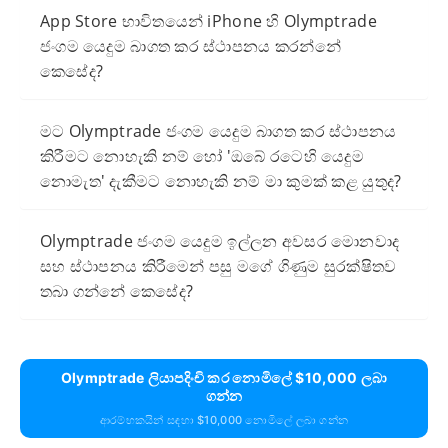
App Store භාවිතයෙන් iPhone හි Olymptrade
ජංගම යෙදුම බාගත කර ස්ථාපනය කරන්නේ
කෙසේද?
මට Olymptrade ජංගම යෙදුම බාගත කර ස්ථාපනය
කිරීමට නොහැකි නම් හෝ 'ඔබේ රටෙහි යෙදුම
නොමැත' දැකීමට නොහැකි නම් මා කුමක් කළ යුතුද?
Olymptrade ජංගම යෙදුම ඉල්ලන අවසර මොනවාද
සහ ස්ථාපනය කිරීමෙන් පසු මගේ ගිණුම සුරක්ෂිතව
තබා ගන්නේ කෙසේද?
Olymptrade ලියාපදිංචි කර නොමිලේ $10,000 ලබා
ගන්න
ආරම්භකයින් සඳහා $10,000 නොමිලේ ලබා ගන්න