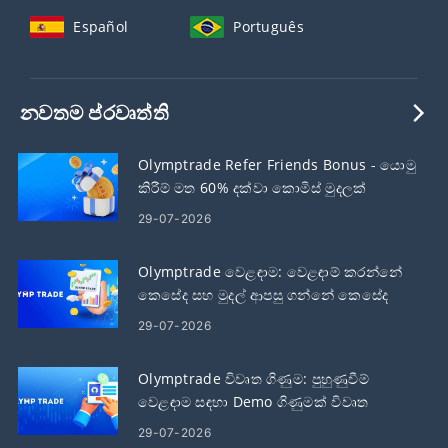
Español
Português
නවතම ප්රවෘත්ති
Olymptrade Refer Friends Bonus - යොමු
කිරීම් මත 60% දක්වා කොමිස් මුදලක්
උපයන්න
29-07-2026
Olymptrade වෙළඳාම: වෙළඳාම් කරන්නේ
කෙසේද සහ මුදල් ආපසු ගන්නේ කෙසේද
29-07-2026
Olymptrade විවෘත ගිණුම: පුහුණුවීම්
වෙළඳාම සඳහා Demo ගිණුමක් විවෘත
කරන්න
29-07-2026