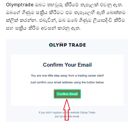
Olymptrade ඔබට තහවුරු කිරීමේ තැපෑලක් එවනු ඇත.
ඔබගේ ගිණුම සක්‍රිය කිරීමට එම තැපෑලෙහි ඇති බොත්තම
ක්ලික් කරන්න. එබැවින්, ඔබ ඔබේ ගිණුම ලියාපදිංචි කිරීම
සහ සක්‍රිය කිරීම අවසන් කරනු ඇත.