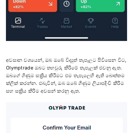
අවසාන වශයෙන්, ඔබ ඔබේ විද්‍යුත් තැපෑලට පිවිසෙන විට,
Olymptrade ඔබට තහවුරු කිරීමේ තැපෑලක් එවනු ඇත.
ඔබගේ ගිණුම සක්‍රිය කිරීමට එම තැපෑලෙහි ඇති බොත්තම
ක්ලික් කරන්න. එබැවින්, ඔබ ඔබේ ගිණුම ලියාපදිංචි කිරීම
සහ සක්‍රිය කිරීම අවසන් කරනු ඇත.