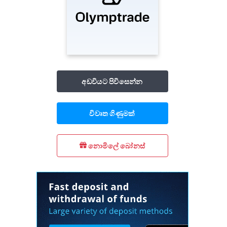
අඩවියට පිවිසෙන්න
විවෘත ගිණුමක්
නොමිලේ බෝනස්