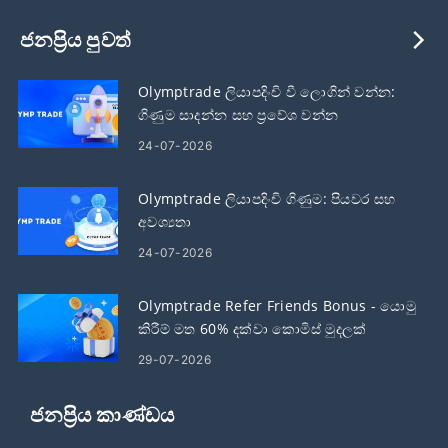
ජනප්‍රිය පුවත්
Olymptrade ලියාපදිංචි වී ලොගින් වන්න:
ගිණුම සාදන්න සහ ප්‍රවේශ වන්න
24-07-2026
Olymptrade ලියාපදිංචි ගිණුම: පියවර සහ
අවශ්‍යතා
24-07-2026
Olymptrade Refer Friends Bonus - යොමු
කිරීම් මත 60% දක්වා කොමිස් මුදලක්
උපයන්න
29-07-2026
ජනප්‍රිය කාණ්ඩය