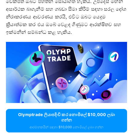
චෙක්පත් ඔබට පහතින් සොයාගත හැකිය. උපදෙස් මඟින්
අසාර්ථක බාගැනීම් සහ ගබඩා සීමා කිරීම් සඳහා සරල දෝශ
නිරාකරණය ආවරණය කරයි, එවිට ඔබට යෙදුම
ක්‍රියාත්මක කර එය ඔබේ වෙළඳ ගිණුමට ආරක්ෂිතව සහ
ඉක්මනින් සම්බන්ධ කළ හැකිය.
Olymptrade ලියාපදිංචි කර නොමිලේ $10,000 ලබා
ගන්න
ආරම්භකයින් සඳහා $10,000 නොමිලේ ලබා ගන්න