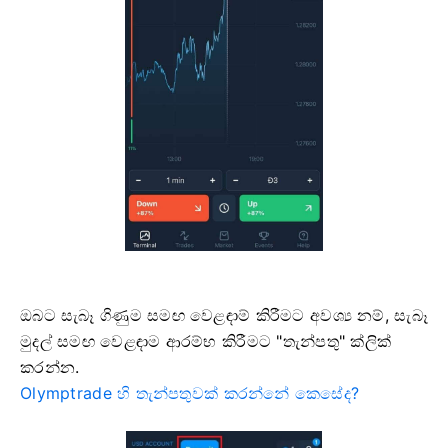
ඔබට සැබෑ ගිණුම සමඟ වෙළඳාම් කිරීමට අවශ්‍ය නම්, සැබෑ
මුදල් සමඟ වෙළඳාම ආරම්භ කිරීමට "තැන්පතු" ක්ලික්
කරන්න.
Olymptrade හි තැන්පතුවක් කරන්නේ කෙසේද?