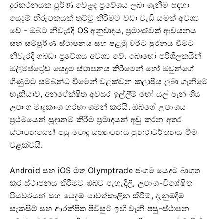
දුරකථනයක පූර්ණ වෙළඳ ප්‍රවේශය ලබා ගැනීම සඳහා
යෙදුම් නිරූපකයක් තට්ටු කිරීමට වඩා වැඩි යමක් අවශ්‍ය
වේ - ඔබට නිවැරදි OS අනුවාදය, ප්‍රමාණවත් ආචයනය
සහ සම්පූර්ණ ස්ථාපනය සහ පළමු වරට පුරනය වීමට
නිවැරදි ගබඩා ප්‍රවේශය අවශ්‍ය වේ. බොහෝ පරිශීලකයින්
ඔලිම්ප්ට්‍රේඩ් යෙදුම ස්ථාපනය කිරීමෙන් හෝ ඔවුන්ගේ
ගිණුමට සම්බන්ධ වීමෙන් වළක්වන කලාපීය ලබා ගැනීමේ
හැකියාව, අනපේක්ෂිත අවසර ඉල්ලීම් හෝ යල් පැන ගිය
උපාංග මෘදුකාංග හරහා ගමන් කරයි. ඔබගේ උපාංගය
ප්‍රථමයෙන් සූදානම් කිරීම ප්‍රමාදයන් අඩු කරන අතර
ස්ථාපනයෙන් පසු පොදු සත්‍යාපනය පුනරාවර්තනය වීම
වළක්වයි.
Android සහ iOS මත Olymptrade ජංගම යෙදුම බාගත
කර ස්ථාපනය කිරීමට ඔබට පැහැදිලි, උපාංග-විශේෂිත
පියවරයන් සහ යෙදුම් යාවත්කාලීන කිරීම්, දැනුම්දීම්
සැකසීම් සහ ආරක්ෂිත පිවිසුම් ඉඟි වැනි පසු-ස්ථාපන