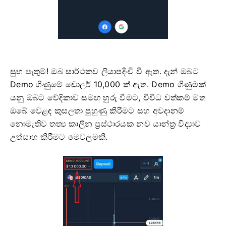
සුභ පැතුම්! ඔබ සාර්ථකව ලියාපදිංචි වී ඇත. දැන් ඔබට
Demo ගිණුමේ ඩොලර් 10,000 ක් ඇත. Demo ගිණුමක්
යනු ඔබට වේදිකාව සමඟ හුරු වීමට, විවිධ වත්කම් මත
ඔබේ වෙළඳ කුසලතා පුහුණු කිරීමට සහ අවදානම්
නොමැතිව තත්‍ය කාලීන ප්‍රස්ථාරයක නව යාන්ත්‍ර විද්‍යාව
උත්සාහ කිරීමට මෙවලමකි.