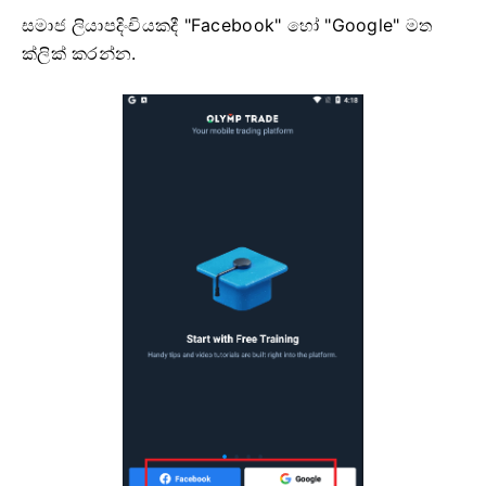
සමාජ ලියාපදිංචියකදී "Facebook" හෝ "Google" මත
ක්ලික් කරන්න.