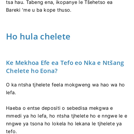
tsa hau. Tabeng ena, ikopanye le Tšehetso ea
Bareki 'me u ba kope thuso.
Ho hula chelete
Ke Mekhoa Efe ea Tefo eo Nka e Ntšang
Chelete ho Eona?
O ka ntsha tjhelete feela mokgweng wa hao wa ho
lefa.
Haeba o entse depositi o sebedisa mekgwa e
mmedi ya ho lefa, ho ntsha tjhelete ho e nngwe le e
nngwe ya tsona ho lokela ho lekana le tjhelete ya
tefo.