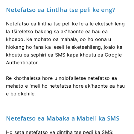
Netefatso ea Lintlha tse peli ke eng?
Netefatso ea lintlha tse peli ke lera le eketsehileng
la tšireletso bakeng sa ak'haonte ea hau ea
khoebo. Ke mohato oa mahala, oo ho oona u
hlokang ho fana ka leseli le eketsehileng, joalo ka
khoutu ea sephiri ea SMS kapa khoutu ea Google
Authenticator.
Re khothaletsa hore u nolofalletse netefatso ea
mehato e 'meli ho netefatsa hore ak'haonte ea hau
e bolokehile.
Netefatso ea Mabaka a Mabeli ka SMS
Ho seta netefatso ya dintlha tse pedi ka SMS: