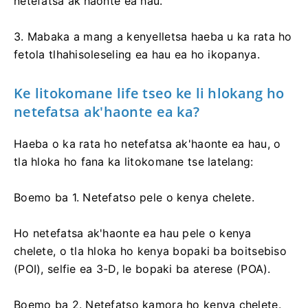
netefatsa ak'haonte ea hau.
3. Mabaka a mang a kenyelletsa haeba u ka rata ho
fetola tlhahisoleseling ea hau ea ho ikopanya.
Ke litokomane life tseo ke li hlokang ho
netefatsa ak'haonte ea ka?
Haeba o ka rata ho netefatsa ak'haonte ea hau, o
tla hloka ho fana ka litokomane tse latelang:
Boemo ba 1. Netefatso pele o kenya chelete.
Ho netefatsa ak'haonte ea hau pele o kenya
chelete, o tla hloka ho kenya bopaki ba boitsebiso
(POI), selfie ea 3-D, le bopaki ba aterese (POA).
Boemo ba 2. Netefatso kamora ho kenya chelete.