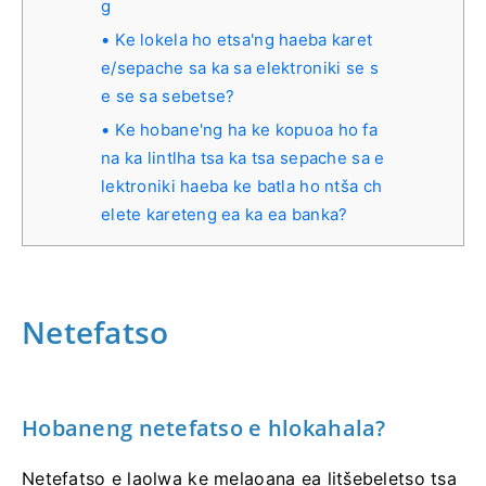
g
Ke lokela ho etsa'ng haeba karet
e/sepache sa ka sa elektroniki se s
e se sa sebetse?
Ke hobane'ng ha ke kopuoa ho fa
na ka lintlha tsa ka tsa sepache sa e
lektroniki haeba ke batla ho ntša ch
elete kareteng ea ka ea banka?
Netefatso
Hobaneng netefatso e hlokahala?
Netefatso e laolwa ke melaoana ea litšebeletso tsa