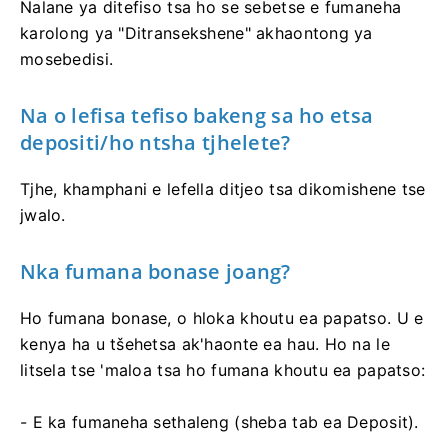
Nalane ya ditefiso tsa ho se sebetse e fumaneha
karolong ya "Ditransekshene" akhaontong ya
mosebedisi.
Na o lefisa tefiso bakeng sa ho etsa
depositi/ho ntsha tjhelete?
Tjhe, khamphani e lefella ditjeo tsa dikomishene tse
jwalo.
Nka fumana bonase joang?
Ho fumana bonase, o hloka khoutu ea papatso. U e
kenya ha u tšehetsa ak'haonte ea hau. Ho na le
litsela tse 'maloa tsa ho fumana khoutu ea papatso:
- E ka fumaneha sethaleng (sheba tab ea Deposit).