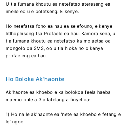
U tla fumana khoutu ea netefatso atereseng ea
imeile eo u e boletseng. E kenye.
Ho netefatsa fono ea hau ea selefouno, e kenye
litlhophisong tsa Profaele ea hau. Kamora sena, u
tla fumana khoutu ea netefatso ka molaetsa oa
mongolo oa SMS, oo u tla hloka ho o kenya
profaeleng ea hau.
Ho Boloka Ak'haonte
Ak'haonte ea khoebo e ka bolokoa feela haeba
maemo ohle a 3 a latelang a finyelloa:
1) Ho na le ak'haonte ea 'nete ea khoebo e fetang e
le' ngoe.