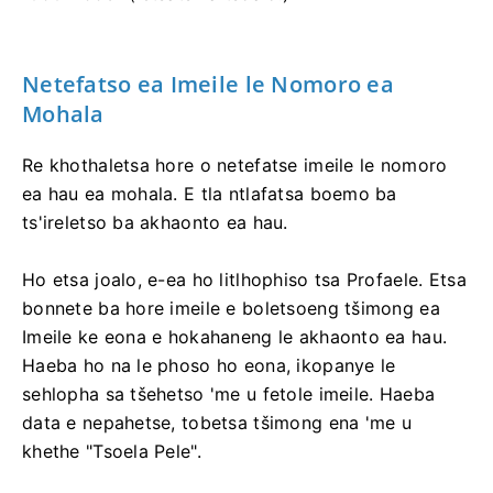
Netefatso ea Imeile le Nomoro ea
Mohala
Re khothaletsa hore o netefatse imeile le nomoro
ea hau ea mohala. E tla ntlafatsa boemo ba
ts'ireletso ba akhaonto ea hau.
Ho etsa joalo, e-ea ho litlhophiso tsa Profaele. Etsa
bonnete ba hore imeile e boletsoeng tšimong ea
Imeile ke eona e hokahaneng le akhaonto ea hau.
Haeba ho na le phoso ho eona, ikopanye le
sehlopha sa tšehetso 'me u fetole imeile. Haeba
data e nepahetse, tobetsa tšimong ena 'me u
khethe "Tsoela Pele".