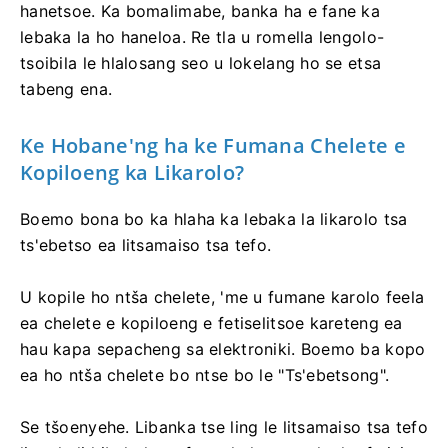
hanetsoe. Ka bomalimabe, banka ha e fane ka
lebaka la ho haneloa. Re tla u romella lengolo-
tsoibila le hlalosang seo u lokelang ho se etsa
tabeng ena.
Ke Hobane'ng ha ke Fumana Chelete e
Kopiloeng ka Likarolo?
Boemo bona bo ka hlaha ka lebaka la likarolo tsa
ts'ebetso ea litsamaiso tsa tefo.
U kopile ho ntša chelete, 'me u fumane karolo feela
ea chelete e kopiloeng e fetiselitsoe kareteng ea
hau kapa sepacheng sa elektroniki. Boemo ba kopo
ea ho ntša chelete bo ntse bo le "Ts'ebetsong".
Se tšoenyehe. Libanka tse ling le litsamaiso tsa tefo