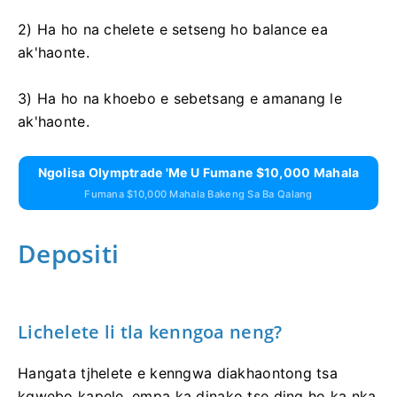
2) Ha ho na chelete e setseng ho balance ea
ak'haonte.
3) Ha ho na khoebo e sebetsang e amanang le
ak'haonte.
Ngolisa Olymptrade 'me U Fumane $10,000 Mahala
Fumana $10,000 Mahala Bakeng Sa Ba Qalang
Depositi
Lichelete li tla kenngoa neng?
Hangata tjhelete e kenngwa diakhaontong tsa
kgwebo kapele, empa ka dinako tse ding ho ka nka