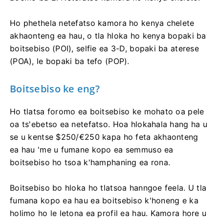
Ho phethela netefatso kamora ho kenya chelete
akhaonteng ea hau, o tla hloka ho kenya bopaki ba
boitsebiso (POI), selfie ea 3-D, bopaki ba aterese
(POA), le bopaki ba tefo (POP).
Boitsebiso ke eng?
Ho tlatsa foromo ea boitsebiso ke mohato oa pele
oa ts'ebetso ea netefatso. Hoa hlokahala hang ha u
se u kentse $250/€250 kapa ho feta akhaonteng
ea hau 'me u fumane kopo ea semmuso ea
boitsebiso ho tsoa k'hamphaning ea rona.
Boitsebiso bo hloka ho tlatsoa hanngoe feela. U tla
fumana kopo ea hau ea boitsebiso k'honeng e ka
holimo ho le letona ea profil ea hau. Kamora hore u