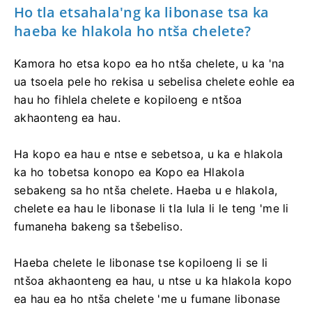
Ho tla etsahala'ng ka libonase tsa ka
haeba ke hlakola ho ntša chelete?
Kamora ho etsa kopo ea ho ntša chelete, u ka 'na
ua tsoela pele ho rekisa u sebelisa chelete eohle ea
hau ho fihlela chelete e kopiloeng e ntšoa
akhaonteng ea hau.
Ha kopo ea hau e ntse e sebetsoa, ​​​​u ka e hlakola
ka ho tobetsa konopo ea Kopo ea Hlakola
sebakeng sa ho ntša chelete. Haeba u e hlakola,
chelete ea hau le libonase li tla lula li le teng 'me li
fumaneha bakeng sa tšebeliso.
Haeba chelete le libonase tse kopiloeng li se li
ntšoa akhaonteng ea hau, u ntse u ka hlakola kopo
ea hau ea ho ntša chelete 'me u fumane libonase