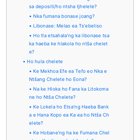
sa depositi/ho ntsha tjhelete?
Nka fumana bonase joang?
Libonase: Melao ea Ts'ebeliso
Ho tla etsahala'ng ka libonase tsa
ka haeba ke hlakola ho ntša chelet
e?
Ho hula chelete
Ke Mekhoa Efe ea Tefo eo Nka e
Ntšang Chelete ho Eona?
Na ke Hloka ho Fana ka Litokoma
ne ho Ntša Chelete?
Ke Lokela ho Etsa'ng Haeba Bank
a e Hana Kopo ea Ka ea ho Ntša Ch
elete?
Ke Hobane'ng ha ke Fumana Chel