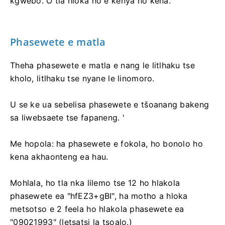
kgwebo. O tla hloka ho e kenya ho kena.
Phasewete e matla
Theha phasewete e matla e nang le litlhaku tse
kholo, litlhaku tse nyane le linomoro.
U se ke ua sebelisa phasewete e tšoanang bakeng
sa liwebsaete tse fapaneng. '
Me hopola: ha phasewete e fokola, ho bonolo ho
kena akhaonteng ea hau.
Mohlala, ho tla nka lilemo tse 12 ho hlakola
phasewete ea "hfEZ3+gBI", ha motho a hloka
metsotso e 2 feela ho hlakola phasewete ea
"09021993" (letsatsi la tsoalo.)