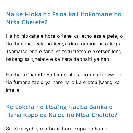
Na ke Hloka ho Fana ka Litokomane ho
Ntša Chelete?
Ha ho hlokahale hore o fane ka letho esale pele, o
tla tlameha feela ho kenya ditokomane ha o kopa.
Tsamaiso ena e fana ka tshireletso e eketsehileng
bakeng sa tjhelete e ka hara depositi ya hao.
Haeba ak'haonte ya hao e hloka ho netefatswa, o
tla fumana taelo ya hore na o ka e etsa jwang ka
imeile.
Ke Lokela ho Etsa'ng Haeba Banka e
Hana Kopo ea Ka ea ho Ntša Chelete?
Se tšoenyehe, rea bona hore kopo ea hau e