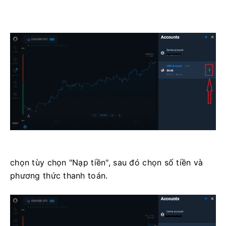
chọn tùy chọn "Nạp tiền", sau đó chọn số tiền và
phương thức thanh toán.