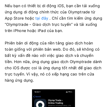
Nếu bạn có thiết bị di động iOS, bạn cần tải xuống
ứng dụng di động chính thức của Olymptrade từ
App Store hoặc
tại đây
. Chỉ cần tìm kiếm ứng dụng
“Olymptrade - Giao dịch trực tuyến” và tải xuống
trên iPhone hoặc iPad của bạn.
Phiên bản di động của nền tảng giao dịch hoàn
toàn giống với phiên bản web. Do đó, sẽ không có
bất kỳ vấn đề nào với việc giao dịch và chuyển
tiền. Hơn nữa, ứng dụng giao dịch Olymptrade dành
cho iOS được coi là ứng dụng tốt nhất để giao dịch
trực tuyến. Vì vậy, nó có xếp hạng cao trên cửa
hàng ứng dụng.