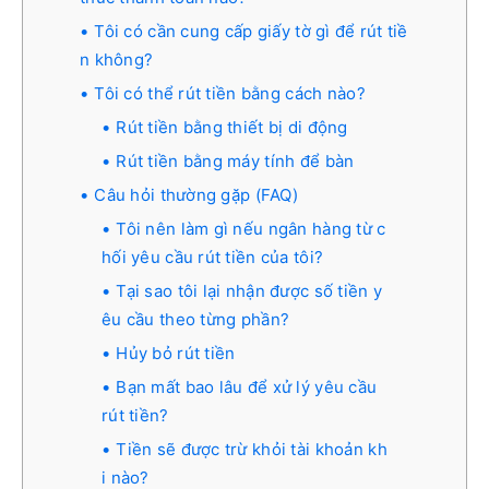
Tôi có cần cung cấp giấy tờ gì để rút tiề
n không?
Tôi có thể rút tiền bằng cách nào?
Rút tiền bằng thiết bị di động
Rút tiền bằng máy tính để bàn
Câu hỏi thường gặp (FAQ)
Tôi nên làm gì nếu ngân hàng từ c
hối yêu cầu rút tiền của tôi?
Tại sao tôi lại nhận được số tiền y
êu cầu theo từng phần?
Hủy bỏ rút tiền
Bạn mất bao lâu để xử lý yêu cầu
rút tiền?
Tiền sẽ được trừ khỏi tài khoản kh
i nào?