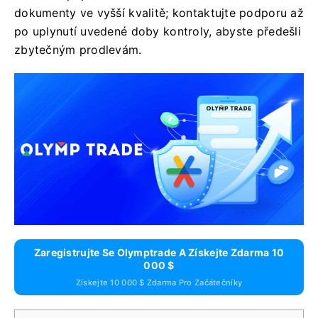
dokumenty ve vyšší kvalitě; kontaktujte podporu až
po uplynutí uvedené doby kontroly, abyste předešli
zbytečným prodlevám.
Zaregistrujte Se Olymptrade A Získejte Zdarma 10
000 $
Získejte 10 000 $ Zdarma Pro Začátečníky