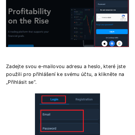
Zadejte svou e-mailovou adresu a heslo, které jste
použili pro přihlášení ke svému účtu, a klikněte na
„Přihlásit se“.