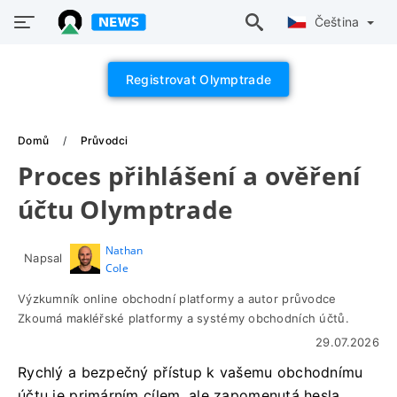
Čeština
Registrovat Olymptrade
Domů
Průvodci
Proces přihlášení a ověření
účtu Olymptrade
Nathan
Napsal
Cole
Výzkumník online obchodní platformy a autor průvodce
Zkoumá makléřské platformy a systémy obchodních účtů.
29.07.2026
Rychlý a bezpečný přístup k vašemu obchodnímu
účtu je primárním cílem, ale zapomenutá hesla,