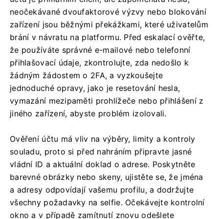
neočekávané dvoufaktorové výzvy nebo blokování
zařízení jsou běžnými překážkami, které uživatelům
brání v návratu na platformu. Před eskalací ověřte,
že používáte správné e-mailové nebo telefonní
přihlašovací údaje, zkontrolujte, zda nedošlo k
žádným žádostem o 2FA, a vyzkoušejte
jednoduché opravy, jako je resetování hesla,
vymazání mezipaměti prohlížeče nebo přihlášení z
jiného zařízení, abyste problém izolovali.
Ověření účtu má vliv na výběry, limity a kontroly
souladu, proto si před nahráním připravte jasné
vládní ID a aktuální doklad o adrese. Poskytněte
barevné obrázky nebo skeny, ujistěte se, že jména
a adresy odpovídají vašemu profilu, a dodržujte
všechny požadavky na selfie. Očekávejte kontrolní
okno a v případě zamítnutí znovu odešlete