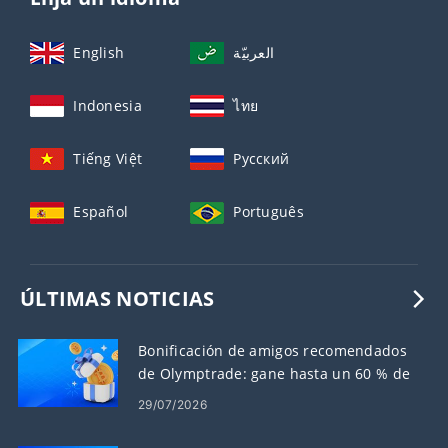
English
العربيّة
Indonesia
ไทย
Tiếng Việt
Русский
Español
Português
ÚLTIMAS NOTICIAS
Bonificación de amigos recomendados
de Olymptrade: gane hasta un 60 % de
comisión por recomendaciones
29/07/2026