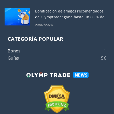
Bonificación de amigos recomendados
de Olymptrade: gane hasta un 60 % de
comisión por recomendaciones
29/07/2026
CATEGORÍA POPULAR
Bonos
1
Guías
56