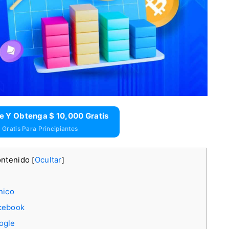
e Y Obtenga $ 10,000 Gratis
Gratis Para Principiantes
ontenido
Ocultar
[
]
nico
acebook
ogle