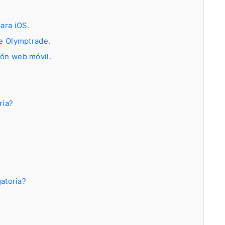
ara iOS.
de Olymptrade.
ión web móvil.
ria?
gatoria?