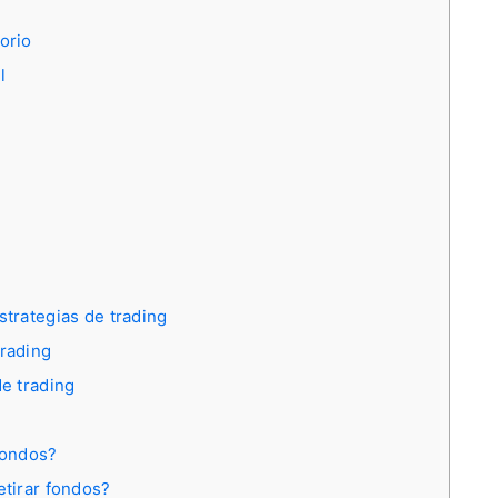
orio
l
strategias de trading
trading
de trading
fondos?
tirar fondos?