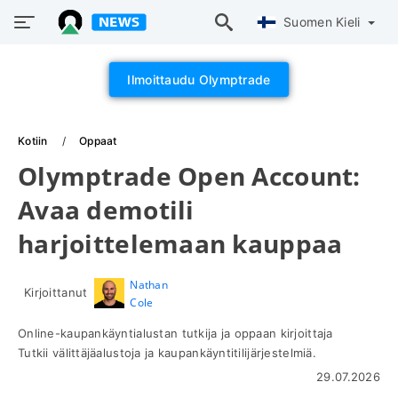
Suomen Kieli
Ilmoittaudu Olymptrade
Kotiin
Oppaat
Olymptrade Open Account:
Avaa demotili
harjoittelemaan kauppaa
Nathan
Kirjoittanut
Cole
Online-kaupankäyntialustan tutkija ja oppaan kirjoittaja
Tutkii välittäjäalustoja ja kaupankäyntitilijärjestelmiä.
29.07.2026