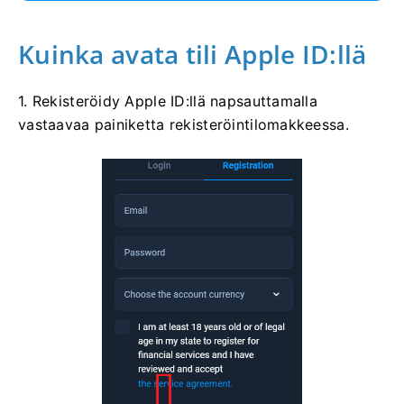
Kuinka avata tili Apple ID:llä
1. Rekisteröidy Apple ID:llä napsauttamalla
vastaavaa painiketta rekisteröintilomakkeessa.