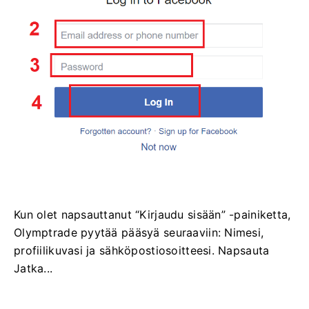
Kun olet napsauttanut “Kirjaudu sisään” -painiketta,
Olymptrade pyytää pääsyä seuraaviin: Nimesi,
profiilikuvasi ja sähköpostiosoitteesi. Napsauta
Jatka...