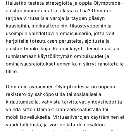
Haluatko testata strategioita ja oppia Olymptrade-
alustan vaarantamatta oikeaa rahaa? Demotili
tarjoaa virtuaalisia varoja ja täyden pääsyn
kaavioihin, indikaattoreihin, tilaustyyppeihin ja
useimpiin vaihdettaviin omaisuuseriin, jotta voit
harjoitella toteutuksen perusteita, ajoitusta ja
alustan työnkulkuja. Kaupankäynti demolla auttaa
tunnistamaan käyttöliittymän omituisuudet ja
ominaisuusrajoitukset ennen kuin siirryt rahoitetulle
tilille.
Demotilin avaaminen Olymptradessa on nopeaa:
rekisteröidy sähköpostilla tai sosiaalisella
kirjautumisella, vahvista tarvittavat yhteystiedot ja
vaihda sitten Demo-tilaan verkkoalustalla tai
mobiilisovelluksella. Virtuaalivarojen käyttäminen ei
vaadi talletusta, ja voit nollata demosaldon