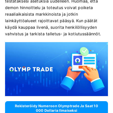
testataksesi asetuksia uudelleen. Huomaa, että
demon hinnoittelu ja toteutus voivat poiketa
reaaliaikaisista markkinoista ja jotkin
lainkäyttöalueet rajoittavat pääsyä. Kun päätät
käydä kauppaa livenä, suorita henkilöllisyyden
vahvistus ja tarkista talletus- ja kotiutussäännöt.
Rekisteröidy Numeroon Olymptrade Ja Saat 10
000 Dollaria Ilmaiseksi