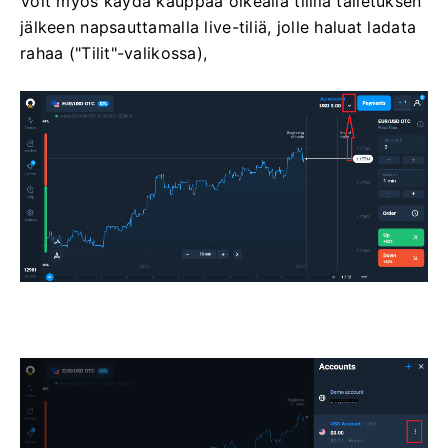
Voit myös käydä kauppaa oikealla tilillä talletuksen
jälkeen napsauttamalla live-tiliä, jolle haluat ladata
rahaa ("Tilit"-valikossa),