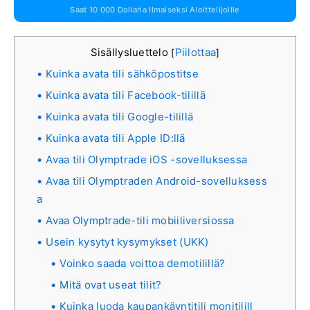
Saat 10 000 Dollaria Ilmaiseksi Aloittelijoille
Sisällysluettelo
Piilottaa
[
]
Kuinka avata tili sähköpostitse
Kuinka avata tili Facebook-tilillä
Kuinka avata tili Google-tilillä
Kuinka avata tili Apple ID:llä
Avaa tili Olymptrade iOS -sovelluksessa
Avaa tili Olymptraden Android-sovelluksess
a
Avaa Olymptrade-tili mobiiliversiossa
Usein kysytyt kysymykset (UKK)
Voinko saada voittoa demotilillä?
Mitä ovat useat tilit?
Kuinka luoda kaupankäyntitili monitilill