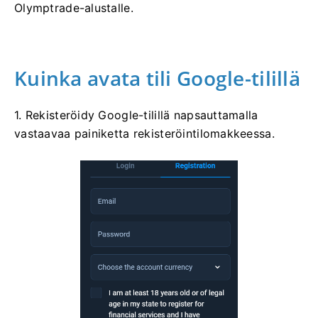
Olymptrade-alustalle.
Kuinka avata tili Google-tilillä
1. Rekisteröidy Google-tilillä napsauttamalla
vastaavaa painiketta rekisteröintilomakkeessa.