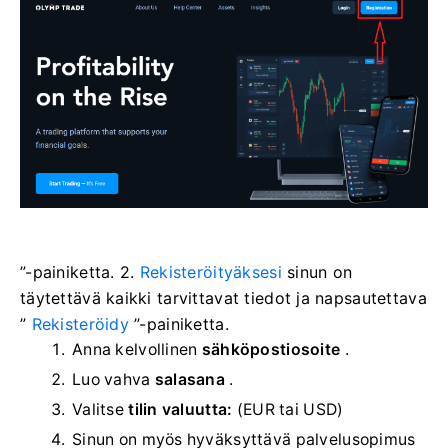
”-painiketta. 2.
Rekisteröityäksesi
sinun on
täytettävä kaikki tarvittavat tiedot ja napsautettava
”
Rekisteröidy
”-painiketta.
Anna kelvollinen
sähköpostiosoite
.
Luo vahva
salasana
.
Valitse
tilin valuutta:
(EUR tai USD)
Sinun on myös hyväksyttävä palvelusopimus