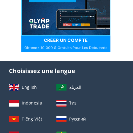
CRÉER UN COMPTE
Obtenez 10 000 $ Gratuits Pour Les Débutants
Choisissez une langue
English
العربيّة
Indonesia
ไทย
Tiếng Việt
Русский