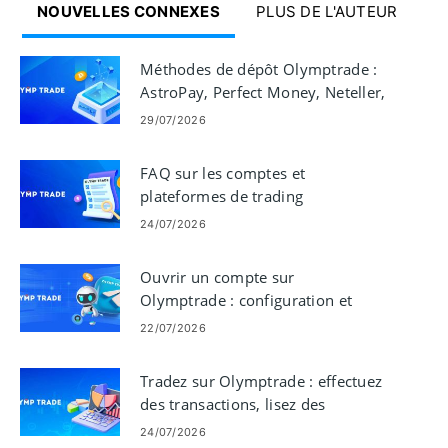
NOUVELLES CONNEXES
PLUS DE L'AUTEUR
Méthodes de dépôt Olymptrade :
AstroPay, Perfect Money, Neteller,
Skrill
29/07/2026
FAQ sur les comptes et
plateformes de trading
Olymptrade — Accès et sécurité
24/07/2026
Ouvrir un compte sur
Olymptrade : configuration et
exigences étape par étape
22/07/2026
Tradez sur Olymptrade : effectuez
des transactions, lisez des
graphiques et gérez les risques
24/07/2026