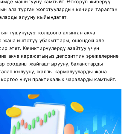
жимде машыгууну камтыйт. Өткөрүп жиберүү
ын ала турган жоготуулардын кеңири таралган
чаларды алууну кыйындатат.
ын түшүнүңүз: колдоого алынган акча
 жана иштетүү убакыттары, ошондой эле
ир этет. Кечиктирүүлөрдү азайтуу үчүн
ана акча каражатыңыз депозиттин эрежелерине
дар сооданы жайгаштырууну, баланстарды
талап кылууну, жалпы кармалууларды жана
коргоо үчүн практикалык чараларды камтыйт.