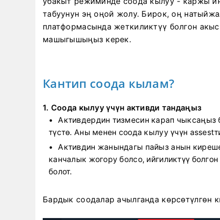
убакыт режиминде соода кылуу - каржы и
табуунун эң оңой жолу. Бирок, оң натыйжа
платформасында жеткиликтүү болгон акысы
машыгышыңыз керек.
Кантип соода кылам?
1. Соода кылуу үчүн активди тандаңыз
Активдердин тизмесин карап чыксаңыз б
түстө. Аны менен соода кылуу үчүн assest
Активдин жанындагы пайыз анын киреше
канчалык жогору болсо, ийгиликтүү болго
болот.
Бардык соодалар ачылганда көрсөтүлгөн к