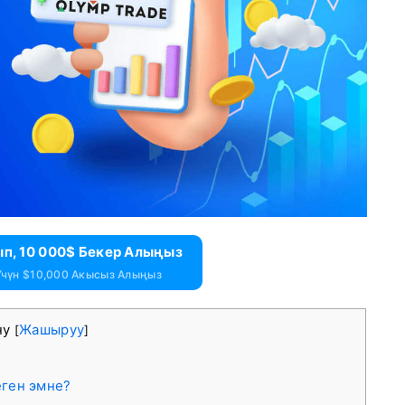
ып, 10 000$ Бекер Алыңыз
чүн $10,000 Акысыз Алыңыз
ну
Жашыруу
[
]
еген эмне?