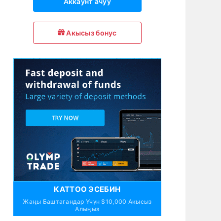
Аккаунт ачуу
Акысыз бонус
КАТТОО ЭСЕБИН
Жаңы Баштагандар Үчүн $10,000 Акысыз
Алыңыз