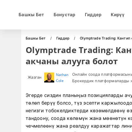
Башкы Бет
Бонустар
Гиддер
Кирүү
Башкы Бет
Гиддер
Olymptrade Trading: Кантип
Olymptrade Trading: Ка
акчаны алууга болот
Онлайн соода платформасыны
Nathan
Жазган
Cole
Брокердик платформаларды ж
Эгерде сиздин планыңыз позицияларды ач
төлөп берүү болсо, түз эсепти каржылоод
негизги тобокелдиктерди көзөмөлдөөнү ө
тандоону, соода көлөмүн жана мөөнөтүн 
чечмелөөнү жана реалдуу каражаттар лин