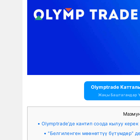
Olymptrade Каттал
Жаңы Баштагандар Ү
Мазму
Olymptrade'де кантип соода кылуу керек
"Белгиленген мөөнөттүү бүтүмдөр" д