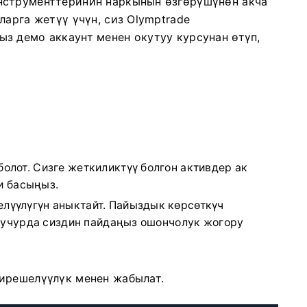
нструменттеринин наркынын өзгөрүшүнөн акча
ларга жетүү үчүн, сиз Olymptrade
з демо аккаунт менен окутуу курсунан өтүп,
олот. Сизге жеткиликтүү болгон активдер ак
ти басыңыз.
лүүлүгүн аныктайт. Пайыздык көрсөткүч
н учурда сиздин пайдаңыз ошончолук жогору
ирешелүүлүк менен жабылат.