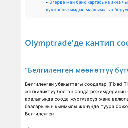
Эгерде мен банк картасына акча ч
дук капчыгымдын маалыматын берүү
Olymptrade'де кантип со
"Белгиленген мөөнөттүү бүт
Белгиленген убакыттагы соодалар (Fixed T
жеткиликтүү болгон соода режимдеринин б
аралыгында соода жүргүзөсүз жана валют
бааларынын кыймылы жөнүндө туура божом
Белгиленген