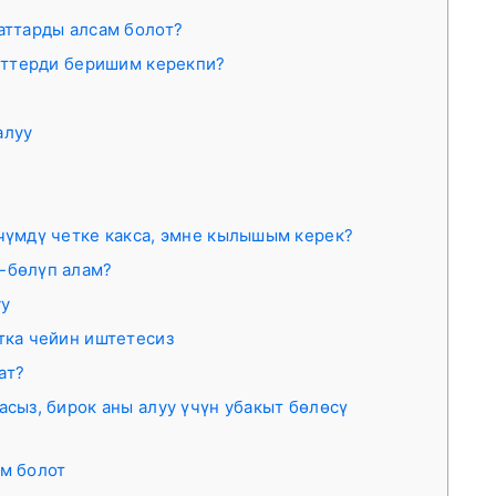
аттарды алсам болот?
нттерди беришим керекпи?
алуу
үчүмдү четке какса, эмне кылышым керек?
-бөлүп алам?
уу
тка чейин иштетесиз
ат?
асыз, бирок аны алуу үчүн убакыт бөлөсү
ам болот