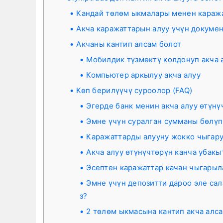
Кандай төлөм ыкмалары менен караж
Акча каражаттарын алуу үчүн докуме
Акчаны кантип алсам болот
Мобилдик түзмөктү колдонуп акча 
Компьютер аркылуу акча алуу
Көп берилүүчү суроолор (FAQ)
Эгерде банк менин акча алуу өтүн
Эмне үчүн суралган сумманы бөлүп
Каражаттарды алууну жокко чыгар
Акча алуу өтүнүчтөрүн канча убакы
Эсептен каражаттар качан чыгарыл
Эмне үчүн депозитти дароо эле сал
з?
2 төлөм ыкмасына кантип акча алс