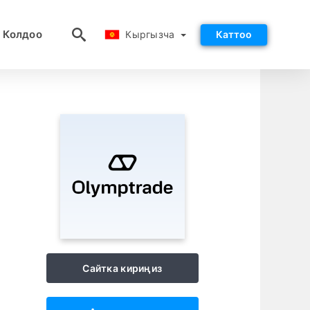
Кыргызча
 Колдоо
Кыргызча
Каттоо
Сайтка кириңиз