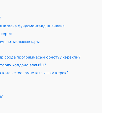
?
лык жана фундаменталдык анализ
 керек
нүн артыкчылыктары
р соода программасын орнотуу керекпи?
тторду колдоно аламбы?
 ката кетсе, эмне кылышым керек?
м?