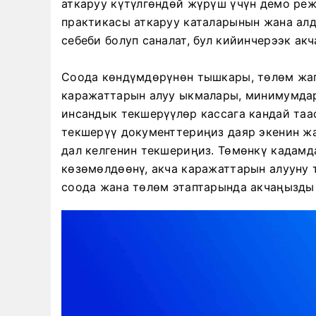
аткаруу күтүлгөндөй жүрүш үчүн демо ре
практикасы аткаруу каталарынын жана алд
себеби болуп саналат, бул кийинчерээк ак
Соода көндүмдөрүнөн тышкары, төлөм жаг
каражаттарын алуу ыкмалары, минимумдар
инсандык текшерүүлөр кассага кандай таас
текшерүү документтериңиз даяр экенин ж
дал келгенин текшериңиз. Төмөнкү кадам
көзөмөлдөөнү, акча каражаттарын алууну 
соода жана төлөм этаптарында акчаңызды 