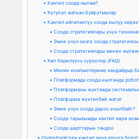
Кантип соода кылам?
Күтүлүп жаткан буйрутмалар
Кантип ийгиликтүү соода кылуу керек
Соода стратегиялары үчүн техника
Эмне үчүн сизге соода стратегиясы
Соода стратегиялары менен иштөө
Көп берилүүчү суроолор (FAQ)
Менин компьютериме кандайдыр би
Платформада соода кылганда робо
Платформаны жүктөөдө системалык
Платформа жүктөлбөй жатат
Эмне үчүн соода дароо ачылбайт?
Соода тарыхымды кантип көрө ала
Соода шарттарын тандоо
Olymptrade'ден кантип акча алууга болот