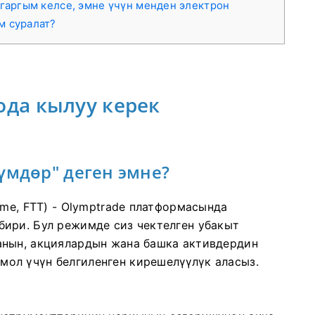
ыгаргым келсе, эмне үчүн менден электрон
м суралат?
ода кылуу керек
үмдөр" деген эмне?
ime, FTT) - Olymptrade платформасында
ири. Бул режимде сиз чектелген убакыт
анын, акциялардын жана башка активдердин
ол үчүн белгиленген кирешелүүлүк аласыз.