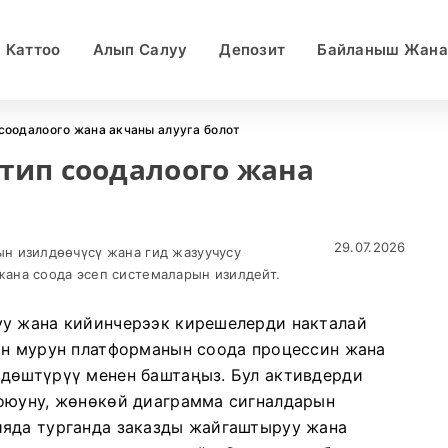
Каттоо
Алып Салуу
Депозит
Байланыш Жана
 соодалоого жана акчаны алууга болот
нтип соодалоого жана
29.07.2026
н изилдөөчүсү жана гид жазуучусу
ана соода эсеп системаларын изилдейт.
уу жана кийинчерээк кирешелерди накталай
он мурун платформанын соода процессин жана
здөштүрүү менен баштаңыз. Бул активдерди
коюуну, жөнөкөй диаграмма сигналдарын
ияда турганда заказды жайгаштыруу жана