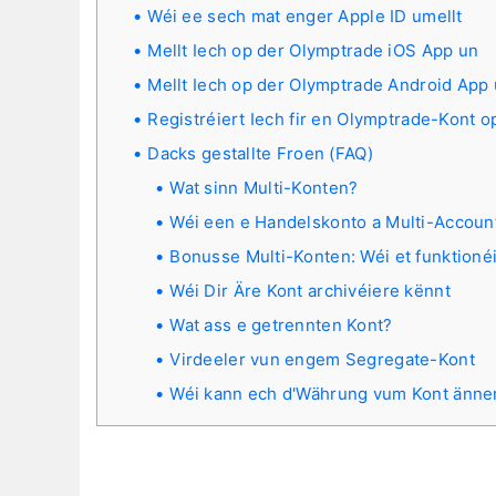
Wéi ee sech mat enger Apple ID umellt
Mellt Iech op der Olymptrade iOS App un
Mellt Iech op der Olymptrade Android App
Registréiert Iech fir en Olymptrade-Kont 
Dacks gestallte Froen (FAQ)
Wat sinn Multi-Konten?
Wéi een e Handelskonto a Multi-Account
Bonusse Multi-Konten: Wéi et funktioné
Wéi Dir Äre Kont archivéiere kënnt
Wat ass e getrennten Kont?
Virdeeler vun engem Segregate-Kont
Wéi kann ech d'Währung vum Kont änne