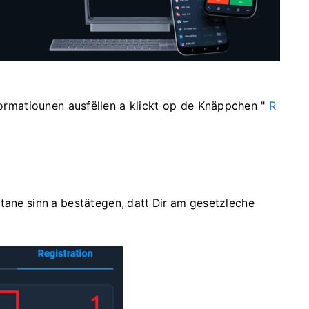
formatiounen ausfëllen a klickt op de Knäppchen "
R
tane sinn a bestätegen, datt Dir am gesetzleche