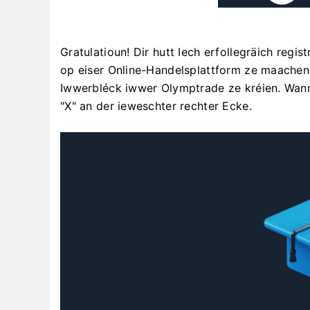
Gratulatioun! Dir hutt Iech erfollegräich regist
op eiser Online-Handelsplattform ze maachen. 
Iwwerbléck iwwer Olymptrade ze kréien. Wann 
"X" an der ieweschter rechter Ecke.