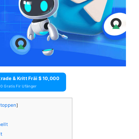
ade & Kritt Fräi $ 10,000
00 Gratis Fir Ufänger
stoppen
]
ellt
t