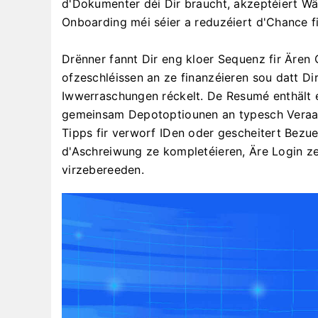
d'Dokumenter déi Dir braucht, akzeptéiert W
Onboarding méi séier a reduzéiert d'Chance fi
Drënner fannt Dir eng kloer Sequenz fir Ären
ofzeschléissen an ze finanzéieren sou datt 
Iwwerraschungen réckelt. De Resumé enthält
gemeinsam Depotoptiounen an typesch Veraa
Tipps fir verworf IDen oder gescheitert Bezuelu
d'Aschreiwung ze kompletéieren, Äre Login z
virzebereeden.