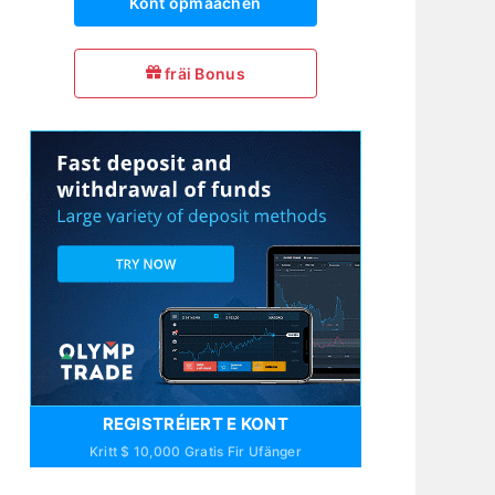
Kont opmaachen
fräi Bonus
REGISTRÉIERT E KONT
Kritt $ 10,000 Gratis Fir Ufänger