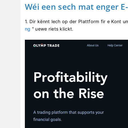
Wéi een sech mat enger E-
1. Dir kënnt Iech op der Plattform fir e Kont
ng
" uewe riets klickt.