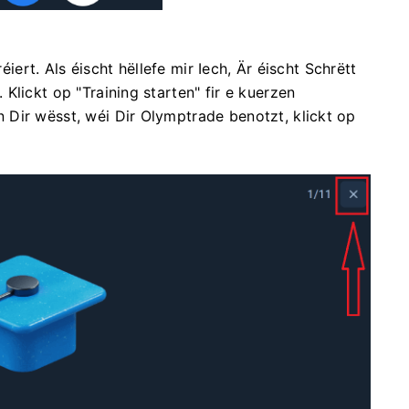
réiert. Als éischt hëllefe mir Iech, Är éischt Schrëtt
Klickt op "Training starten" fir e kuerzen
Dir wësst, wéi Dir Olymptrade benotzt, klickt op