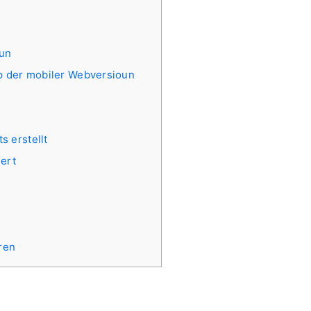
 un
op der mobiler Webversioun
s erstellt
iert
ren