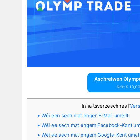
Aschreiwen Olymptr
Kritt $ 10,0
Inhaltsverzeechnes
Ver
[
Wéi een sech mat enger E-Mail umellt
Wéi ee sech mat engem Facebook-Kont um
Wéi ee sech mat engem Google-Kont umell