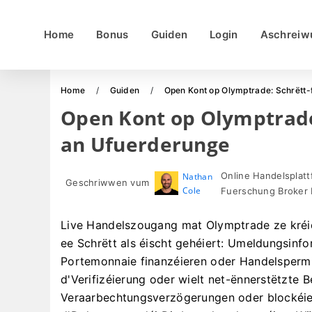
Home
Bonus
Guiden
Login
Aschreiw
Home
Guiden
Open Kont op Olymptrade: Schrëtt-
Open Kont op Olymptrade:
an Ufuerderunge
Online Handelsplatt
Nathan
Geschriwwen vum
Cole
Fuerschung Broker 
Live Handelszougang mat Olymptrade ze kréie
ee Schrëtt als éischt gehéiert: Umeldungsinfor
Portemonnaie finanzéieren oder Handelspermis
d'Verifizéierung oder wielt net-ënnerstëtzte 
Veraarbechtungsverzögerungen oder blockéier