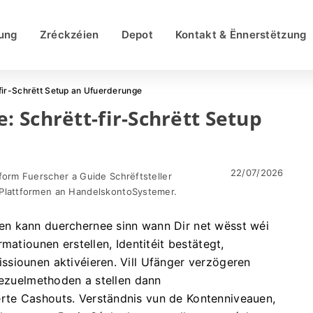
ung
Zréckzéien
Depot
Kontakt & Ënnerstëtzung
fir-Schrëtt Setup an Ufuerderunge
 Schrëtt-fir-Schrëtt Setup
22/07/2026
form Fuerscher a Guide Schrëftsteller
Plattformen an HandelskontoSystemer.
n kann duerchernee sinn wann Dir net wësst wéi
matiounen erstellen, Identitéit bestätegt,
siounen aktivéieren. Vill Ufänger verzögeren
Bezuelmethoden a stellen dann
te Cashouts. Verständnis vun de Kontenniveauen,