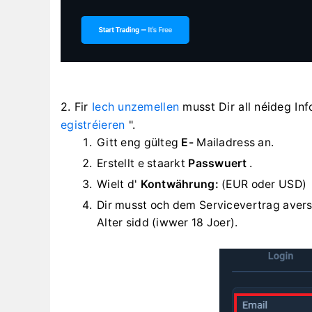
2. Fir
Iech unzemellen
musst Dir all néideg In
egistréieren
".
Gitt eng gülteg
E-
Mailadress an.
Erstellt e staarkt
Passwuert
.
Wielt d'
Kontwährung:
(EUR oder USD)
Dir musst och dem Servicevertrag avers
Alter sidd (iwwer 18 Joer).