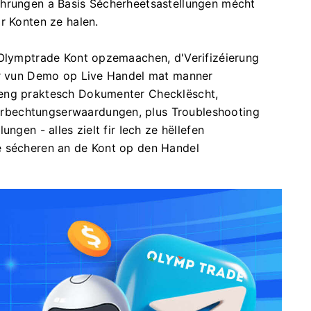
ährungen a Basis Sécherheetsastellungen mécht
r Konten ze halen.
 Olymptrade Kont opzemaachen, d'Verifizéierung
Dir vun Demo op Live Handel mat manner
 eng praktesch Dokumenter Checklëscht,
rbechtungserwaardungen, plus Troubleshooting
ngen - alles zielt fir Iech ze hëllefen
e sécheren an de Kont op den Handel