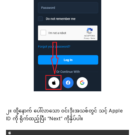
၂။ ထို့နောက် ပေါ်လာသော ဝင်းဒိုးအသစ်တွင် သင့် Apple
ID ကို ရိုက်ထည့်ပြီး “Next” ကိုနှိပ်ပါ။