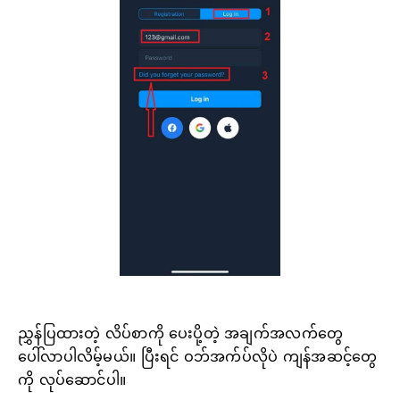
ညွှန်ပြထားတဲ့ လိပ်စာကို ပေးပို့တဲ့ အချက်အလက်တွေ
ပေါ်လာပါလိမ့်မယ်။ ပြီးရင် ဝဘ်အက်ပ်လိုပဲ ကျန်အဆင့်တွေ
ကို လုပ်ဆောင်ပါ။