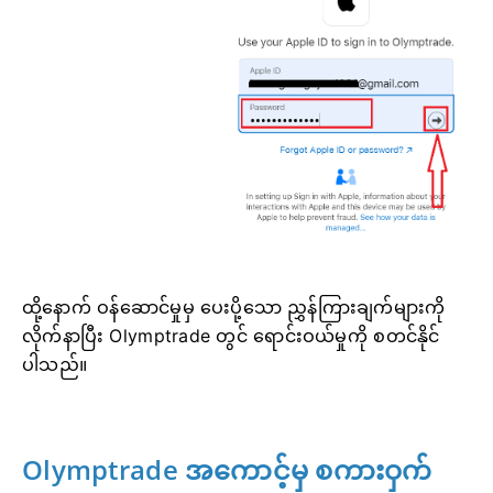
ထို့နောက် ဝန်ဆောင်မှုမှ ပေးပို့သော ညွှန်ကြားချက်များကို
လိုက်နာပြီး Olymptrade တွင် ရောင်းဝယ်မှုကို စတင်နိုင်
ပါသည်။
Olymptrade အကောင့်မှ စကားဝှက်