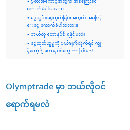
ပွဲစားအကောင့်အတွက် အခကြေးငွေ
ကောက်ခံပါသလား။
ငွေသွင်း/ငွေထုတ်ခြင်းအတွက် အခကြ
ေးငွေ ကောက်ခံပါသလား။
ဘယ်လို ဘောနပ်စ် ရနိုင်မလဲ။
ငွေထုတ်ယူမှုကို ပယ်ဖျက်လိုက်ရင် ကျွ
န်တော့်ရဲ့ ဘောနပ်စ်တွေ ဘာဖြစ်မလဲ။
Olymptrade မှာ ဘယ်လိုဝင်
ရောက်ရမလဲ