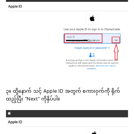
၃။ ထို့နောက် သင့် Apple ID အတွက် စကားဝှက်ကို ရိုက်
ထည့်ပြီး “Next” ကိုနှိပ်ပါ။