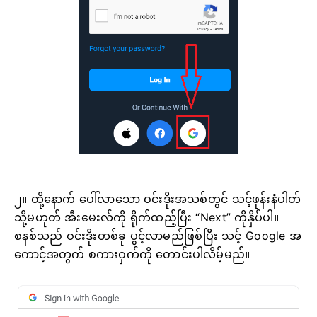
၂။ ထို့နောက် ပေါ်လာသော ဝင်းဒိုးအသစ်တွင် သင့်ဖုန်းနံပါတ်
သို့မဟုတ် အီးမေးလ်ကို ရိုက်ထည့်ပြီး “Next” ကိုနှိပ်ပါ။
စနစ်သည် ဝင်းဒိုးတစ်ခု ပွင့်လာမည်ဖြစ်ပြီး သင့် Google အ
ကောင့်အတွက် စကားဝှက်ကို တောင်းပါလိမ့်မည်။