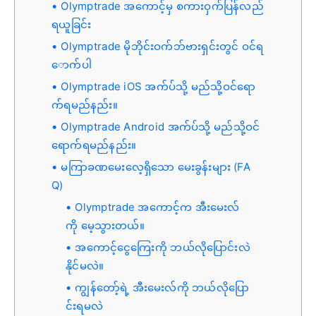
Olymptrade အကောင့်မှ စကားဝှက်ပြန်လည်
ရယူခြင်း
Olymptrade မိုဘိုင်းဝက်ဘ်ဗားရှင်းတွင် ဝင်ရ
ောက်ပါ
Olymptrade iOS အက်ပ်သို့ မည်သို့ဝင်ရော
က်ရမည်နည်း။
Olymptrade Android အက်ပ်သို့ မည်သို့ဝင်
ရောက်ရမည်နည်း။
မကြာခဏမေးလေ့ရှိသော မေးခွန်းများ (FA
Q)
Olymptrade အကောင့်က အီးမေးလ်
ကို မေ့သွားတယ်။
အကောင့်ငွေကြေးကို ဘယ်လိုပြောင်းလဲ
နိုင်မလဲ။
ကျွန်တော့်ရဲ့ အီးမေးလ်ကို ဘယ်လိုပြော
င်းရမလဲ