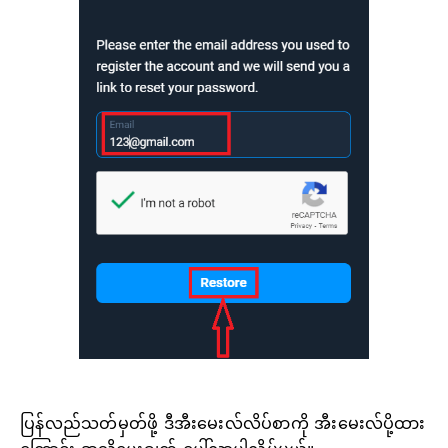
ပြန်လည်သတ်မှတ်ဖို့ ဒီအီးမေးလ်လိပ်စာကို အီးမေးလ်ပို့ထား