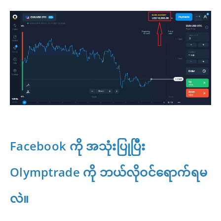
Facebook ကို အသုံးပြုပြီး
Olymptrade ကို ဘယ်လိုဝင်ရောက်ရမ
လဲ။