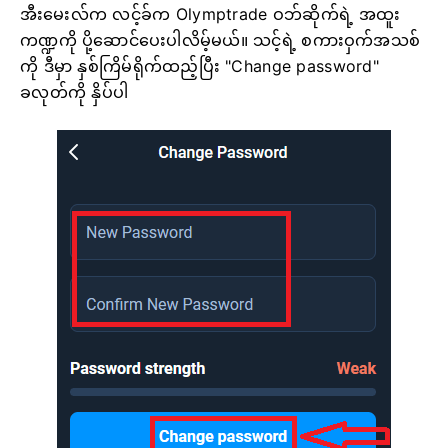
အီးမေးလ်က လင့်ခ်က Olymptrade ဝဘ်ဆိုက်ရဲ့ အထူး
ကဏ္ဍကို ပို့ဆောင်ပေးပါလိမ့်မယ်။ သင့်ရဲ့ စကားဝှက်အသစ်
ကို ဒီမှာ နှစ်ကြိမ်ရိုက်ထည့်ပြီး "Change password"
ခလုတ်ကို နှိပ်ပါ