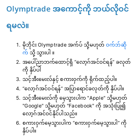
Olymptrade အကောင့်ကို ဘယ်လိုဝင်
ရမလဲ။
မိုဘိုင်း Olymptrade အက်ပ် သို့မဟုတ်
ဝက်ဘ်ဆို
က်
သို့ သွားပါ ။
အပေါ်ညာဘက်ထောင့်ရှိ “လော့ဂ်အင်ဝင်ရန်” ခလုတ်
ကို နှိပ်ပါ
သင့်အီးမေးလ်နှင့် စကားဝှက်ကို ရိုက်ထည့်ပါ။
“လော့ဂ်အင်ဝင်ရန်” အပြာရောင်ခလုတ်ကို နှိပ်ပါ။
သင့်အီးမေးလ်ကို မေ့သွားပါက "Apple" သို့မဟုတ်
"Google" သို့မဟုတ် "Facebook" ကို အသုံးပြု၍
လော့ဂ်အင်ဝင်နိုင်ပါသည်။
စကားဝှက်မေ့သွားပါက “စကားဝှက်မေ့သွားပါ” ကို
နှိပ်ပါ။