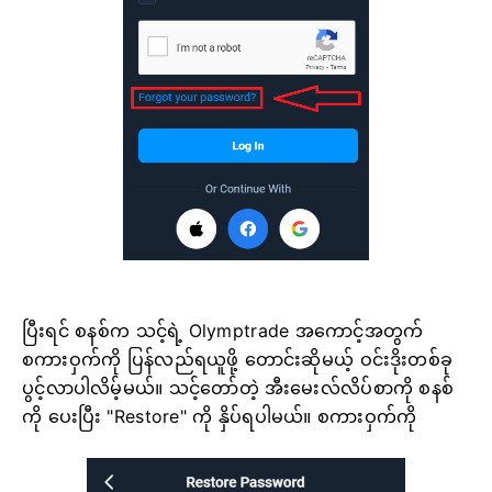
ပြီးရင် စနစ်က သင့်ရဲ့ Olymptrade အကောင့်အတွက်
စကားဝှက်ကို ပြန်လည်ရယူဖို့ တောင်းဆိုမယ့် ဝင်းဒိုးတစ်ခု
ပွင့်လာပါလိမ့်မယ်။ သင့်တော်တဲ့ အီးမေးလ်လိပ်စာကို စနစ်
ကို ပေးပြီး "Restore" ကို နှိပ်ရပါမယ်။ စကားဝှက်ကို