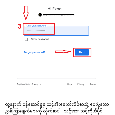
ထို့နောက် ဝန်ဆောင်မှုမှ သင့်အီးမေးလ်လိပ်စာသို့ ပေးပို့သော
ညွှန်ကြားချက်များကို လိုက်နာပါ။ သင့်အား သင့်ကိုယ်ပိုင်