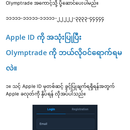
Olymptrade အကောင့်သို့ ပို့ဆောင်ပေးပါမည်။
၁၁၁၁၁-၁၁၁၁၁-၁၁၁၁၁-၂၂၂၂၂-၃၃၃၃-၄၄၄၄၄
Apple ID ကို အသုံးပြုပြီး
Olymptrade ကို ဘယ်လိုဝင်ရောက်ရမ
လဲ။
၁။ သင့် Apple ID မှတစ်ဆင့် ခွင့်ပြုချက်ရရှိရန်အတွက်
Apple ခလုတ်ကို နှိပ်ရန် လိုအပ်ပါသည်။