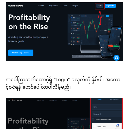
အပေါ်ညာဘက်ထောင့်ရှိ "Login" ခလုတ်ကို နှိပ်ပါ၊ အကော
င့်ဝင်ရန် ဖောင်ပေါ်လာပါလိမ့်မည်။