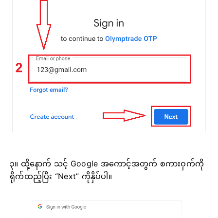
၃။ ထို့နောက် သင့် Google အကောင့်အတွက် စကားဝှက်ကို
ရိုက်ထည့်ပြီး “Next” ကိုနှိပ်ပါ။