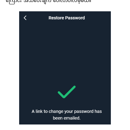
ကြောင်း အသိပေးချက် ပေါ်လာပါလိမ့်မယ်။