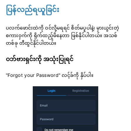
ပြန်လည်ရယူခြင်း
ပလက်ဖောင်းထဲကို ဝင်လို့မရရင် စိတ်မပူပါနဲ့၊ မှားယွင်းတဲ့
စကားဝှက်ကို ရိုက်ထည့်မိနေတာ ဖြစ်နိုင်ပါတယ်။ အသစ်
တစ်ခု တီထွင်နိုင်ပါတယ်။
ဝဘ်ဗားရှင်းကို အသုံးပြုရင်
"Forgot your Password" လင့်ခ်ကို နှိပ်ပါ။