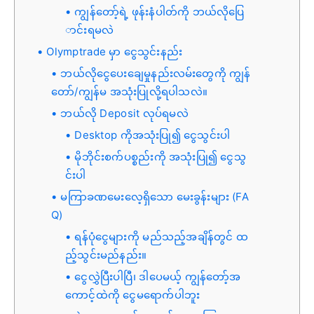
ကျွန်တော့်ရဲ့ ဖုန်းနံပါတ်ကို ဘယ်လိုပြေ
ာင်းရမလဲ
Olymptrade မှာ ငွေသွင်းနည်း
ဘယ်လိုငွေပေးချေမှုနည်းလမ်းတွေကို ကျွန်
တော်/ကျွန်မ အသုံးပြုလို့ရပါသလဲ။
ဘယ်လို Deposit လုပ်ရမလဲ
Desktop ကိုအသုံးပြု၍ ငွေသွင်းပါ
မိုဘိုင်းစက်ပစ္စည်းကို အသုံးပြု၍ ငွေသွ
င်းပါ
မကြာခဏမေးလေ့ရှိသော မေးခွန်းများ (FA
Q)
ရန်ပုံငွေများကို မည်သည့်အချိန်တွင် ထ
ည့်သွင်းမည်နည်း။
ငွေလွှဲပြီးပါပြီ၊ ဒါပေမယ့် ကျွန်တော့်အ
ကောင့်ထဲကို ငွေမရောက်ပါဘူး