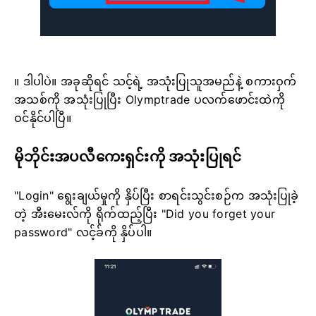
။ ဒါပါပဲ။ အခုဆိုရင် သင့်ရဲ့ အသုံးပြုသူအမည်နဲ့ စကားဝှက်
အသစ်ကို အသုံးပြုပြီး Olymptrade ပလက်ဖောင်းထဲကို
ဝင်နိုင်ပါပြီ။
မိုဘိုင်းအပလီကေးရှင်းကို အသုံးပြုရင်
"Login" ရွေးချယ်မှုကို နှိပ်ပြီး စာရင်းသွင်းစဉ်က အသုံးပြုခဲ့
တဲ့ အီးမေးလ်ကို ရိုက်ထည့်ပြီး "Did you forget your
password" လင့်ခ်ကို နှိပ်ပါ။