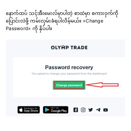
နောက်ထပ် သင့်အီးမေးလ်မှာပါတဲ့ စာထဲမှာ စကားဝှက်ကို
ပြောင်းလဲဖို့ ကမ်းလှမ်းခံရပါလိမ့်မယ်။ «Change
Password» ကို နှိပ်ပါ။