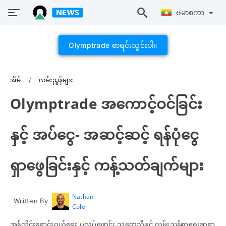
ဗမာစကာ
Olymptrade စာရင်းသွင်းပါ။
အိမ်
လမ်းညွှန်များ
Olymptrade အကောင့်ဝင်ခြင်း
နှင့် အပ်ငွေ- အဆင့်ဆင့် ရန်ပုံငွေ
ရှာဖွေခြင်းနှင့် ကန့်သတ်ချက်များ
Nathan
Written By
Cole
အွန်လိုင်းရောင်းဝယ်ရေး ပလပ်ဖောင်း သုတေသီနှင့် လမ်းညွှန်စာရေးဆရာ