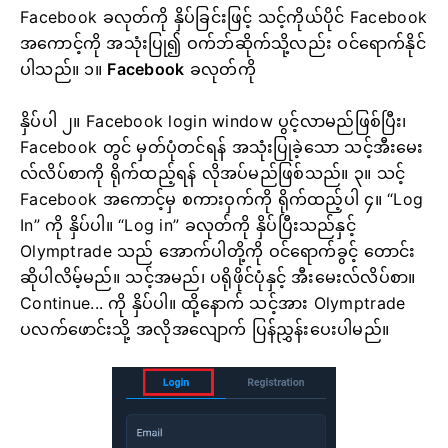
Facebook ခလုတ်ကို နှိပ်ခြင်းဖြင့် သင့်ကိုယ်ပိုင် Facebook
အကောင့်ကို အသုံးပြု၍ ဝက်ဘ်ဆိုက်သို့လည်း ဝင်ရောက်နိုင်
ပါသည်။ ၁။
Facebook
ခလုတ်ကို
နှိပ်ပါ
၂။ Facebook login window ပွင့်လာမည်ဖြစ်ပြီး၊
Facebook တွင် မှတ်ပုံတင်ရန် အသုံးပြုခဲ့သော သင့်အီးမေး
လ်လိပ်စာကို ရိုက်ထည့်ရန် လိုအပ်မည်ဖြစ်သည်။
၃။ သင့်
Facebook အကောင့်မှ စကားဝှက်ကို ရိုက်ထည့်ပါ
၄။ “Log
In” ကို နှိပ်ပါ။
“Log in” ခလုတ်ကို နှိပ်ပြီးသည်နှင့်
Olymptrade သည် အောက်ပါတို့ကို ဝင်ရောက်ခွင့် တောင်း
ဆိုပါလိမ့်မည်။ သင့်အမည်၊ ပရိုဖိုင်ပုံနှင့် အီးမေးလ်လိပ်စာ။
Continue... ကို နှိပ်ပါ။
ထို့နောက် သင့်အား Olymptrade
ပလက်ဖောင်းသို့ အလိုအလျောက် ပြန်ညွှန်းပေးပါမည်။