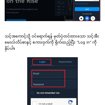
သင့်အကောင့်သို့ ဝင်ရောက်ရန် မှတ်ပုံတင်ထားသော သင့်အီး
မေးလ်လိပ်စာနှင့် စကားဝှက်ကို ရိုက်ထည့်ပြီး "Log in" ကို
နှိပ်ပါ။