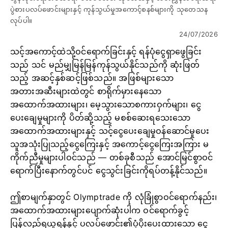
ပွဲစားပလပ်ဖောင်းများနှင့် ကုန်သွယ်မှုအကောင့်စနစ်များကို သုတေသန
လုပ်ပါ။
24/07/2026
သင့်အကောင့်ထဲသို့ဝင်ရောက်ခြင်းနှင့် ရန်ပုံငွေရှာဖွေခြင်း
သည် သင် မည်မျှမြန်မြန်ကုန်သွယ်နိုင်သည်ကို ဆုံးဖြတ်
သည့် အဆင့်နှစ်ဆင့်ဖြစ်သည်။ အဖြစ်များသော
အတားအဆီးများထဲတွင် စာရိုက်မှားနေသော
အထောက်အထားများ၊ မေ့သွားသောစကားဝှက်များ၊ ငွေ
ပေးချေမှုများကို ပိတ်ဆို့သည့် မစစ်ဆေးရသေးသော
အထောက်အထားများနှင့် သင့်ငွေပေးချေမှုဝန်ဆောင်မှုပေး
သူအသုံးပြုသည့်ငွေကြေးနှင့် အကောင့်ငွေကြေးအကြား မ
ကိုက်ညီမှုများပါဝင်သည် — တစ်ခုစီသည် အောင်မြင်စွာဝင်
ရောက်ပြီးနောက်တွင်ပင် ငွေသွင်းခြင်းကိုရပ်တန့်နိုင်သည်။
ဤစာမျက်နှာတွင် Olymptrade ကို လုံခြုံစွာဝင်ရောက်နည်း၊
အထောက်အထားများပျောက်ဆုံးပါက ဝင်ရောက်ခွင့်
ပြန်လည်ရယူရန်နှင့် ပလပ်ဖောင်း၏ပံ့ပိုးပေးထားသော ငွေ