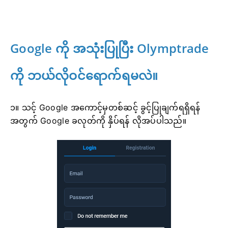
Google ကို အသုံးပြုပြီး Olymptrade
ကို ဘယ်လိုဝင်ရောက်ရမလဲ။
၁။ သင့် Google အကောင့်မှတစ်ဆင့် ခွင့်ပြုချက်ရရှိရန်
အတွက် Google ခလုတ်ကို နှိပ်ရန် လိုအပ်ပါသည်။