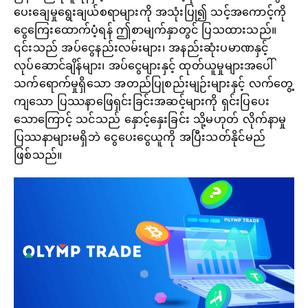
ပေးချေမှုရွေးချယ်စရာများကို အသုံးပြု၍ သင့်အကောင့်ကို
ငွေကြေးထောက်ပံ့ရန် ဤစာမျက်နှာတွင် ပြသထားသည်။
၎င်းသည် အပ်ငွေနည်းလမ်းများ၊ အနည်းဆုံးပမာဏနှင့်
လုပ်ဆောင်ချိန်များ၊ အပ်ငွေများနှင့် ထုတ်ယူမှုများအပေါ်
သက်ရောက်မှုရှိသော အတည်ပြုစည်းမျဉ်းများနှင့် လက်တွေ့
ကျသော ပြဿနာဖြေရှင်းခြင်းအဆင့်များကို ရှင်းပြပေး
သောကြောင့် သင်သည် နှောင့်နှေးခြင်း သို့မဟုတ် လိုက်နာမှု
ပြဿနာများမရှိဘဲ ငွေပေးငွေယူကို အပြီးသတ်နိုင်မည်
ဖြစ်သည်။