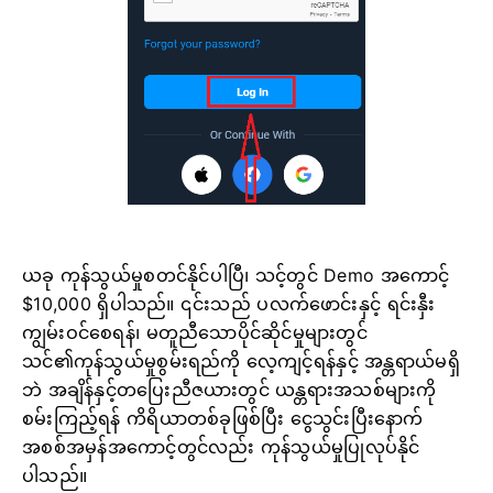
ယခု ကုန်သွယ်မှုစတင်နိုင်ပါပြီ၊ သင့်တွင် Demo အကောင့်
$10,000 ရှိပါသည်။ ၎င်းသည် ပလက်ဖောင်းနှင့် ရင်းနှီး
ကျွမ်းဝင်စေရန်၊ မတူညီသောပိုင်ဆိုင်မှုများတွင်
သင်၏ကုန်သွယ်မှုစွမ်းရည်ကို လေ့ကျင့်ရန်နှင့် အန္တရာယ်မရှိ
ဘဲ အချိန်နှင့်တပြေးညီဇယားတွင် ယန္တရားအသစ်များကို
စမ်းကြည့်ရန် ကိရိယာတစ်ခုဖြစ်ပြီး ငွေသွင်းပြီးနောက်
အစစ်အမှန်အကောင့်တွင်လည်း ကုန်သွယ်မှုပြုလုပ်နိုင်
ပါသည်။