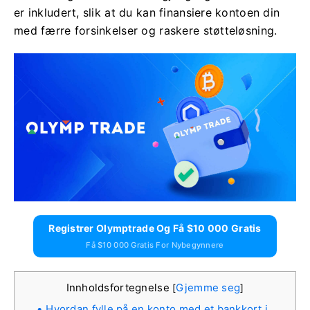
er inkludert, slik at du kan finansiere kontoen din
med færre forsinkelser og raskere støtteløsning.
Registrer Olymptrade Og Få $10 000 Gratis
Få $10 000 Gratis For Nybegynnere
Innholdsfortegnelse
Gjemme seg
[
]
Hvordan fylle på en konto med et bankkort i