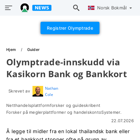
Norsk Bokmål
Registrer Olymptrade
Hjem
Guider
Olymptrade-innskudd via
Kasikorn Bank og Bankkort
Nathan
Skrevet av
Cole
Netthandelsplattformforsker og guideskribent
Forsker på meglerplattformer og handelskontoSystemer.
22.07.2026
Å legge til midler fra en lokal thailandsk bank eller
fra et bankkort stopper ofte på grunn av