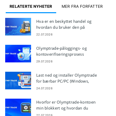
RELATERTE NYHETER
MER FRA FORFATTER
Hva er en beskyttet handel og
hvordan du bruker den på
Olymptrade
22.07.2026
Olymptrade-påloggings- og
kontoverifiseringsprosess
29.07.2026
Last ned og installer Olymptrade
for bærbar PC/PC (Windows,
macOS)
24.07.2026
Hvorfor er Olymptrade-kontoen
min blokkert og hvordan du
unngår det
22.07.2026