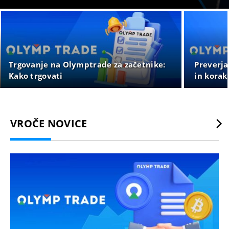
Trgovanje na Olymptrade za začetnike:
Preverja
Kako trgovati
in korak
VROČE NOVICE