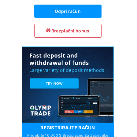
Odpri račun
Brezplačni bonus
REGISTRIRAJTE RAČUN
Pridobite 10.000 $ Brezplačno Za Začetnike