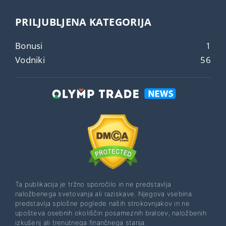
PRILJUBLJENA KATEGORIJA
Bonusi
1
Vodniki
56
Ta publikacija je tržno sporočilo in ne predstavlja
naložbenega svetovanja ali raziskave. Njegova vsebina
predstavlja splošne poglede naših strokovnjakov in ne
upošteva osebnih okoliščin posameznih bralcev, naložbenih
izkušenj ali trenutnega finančnega stanja.