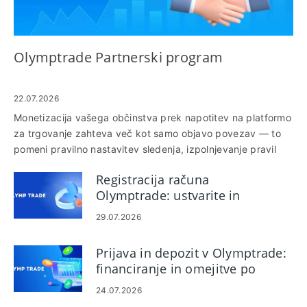
Olymptrade Partnerski program
22.07.2026
Monetizacija vašega občinstva prek napotitev na platformo
za trgovanje zahteva več kot samo objavo povezav — to
pomeni pravilno nastavitev sledenja, izpolnjevanje pravil
skladnosti in poznavanje načina izračuna konverzij in
Registracija računa
izplačil. Mnogi novi promotorji zastanejo, ker preskočijo
Olymptrade: ustvarite in
preverjanje identitete, napačno razumejo dovoljene vire
registrirajte svoj račun
prometa ali ne uspejo registrirati sledilnih pod-ID-jev; kar
29.07.2026
lahko privede do zamud pri odobritvah ali izgubljenih
provizijah, ko poskušate postati partner. Ta priročnik
Prijava in depozit v Olymptrade:
pojasnjuje praktične korake za vključitev v pridruženi
financiranje in omejitve po
program Olymptrade in postanete partner: kaj pripraviti za
korakih
registracijo, kontrolni seznam za preverjanje, kako ustvariti
24.07.2026
in preizkusiti povezave za sledenje, pregled možnosti