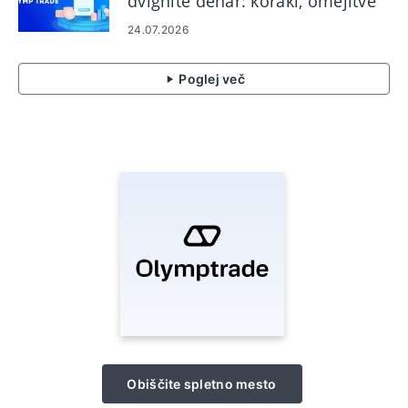
dvignite denar: koraki, omejitve
in čas
24.07.2026
Poglej več
Obiščite spletno mesto