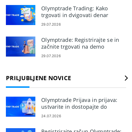
provizije in nastavitev izplačil ter pogoste pasti pri
Olymptrade Trading: Kako
vključitvi, ki se jim je treba izogniti. Berite naprej, če želite
trgovati in dvigovati denar
izvedeti natančne dokumente, nastavitve računa in
29.07.2026
promocijske omejitve, ki jih morate potrditi pred zagonom
oglaševalskih akcij, da se bodo vaši prvi napotniki
Olymptrade: Registrirajte se in
registrirali in pretvorili brez zamud, ki bi jih lahko preprečili.
začnite trgovati na demo
računu
29.07.2026
PRILJUBLJENE NOVICE
Olymptrade Prijava in prijava:
ustvarite in dostopajte do
računa
24.07.2026
Registrirajte račun Olymptrade: