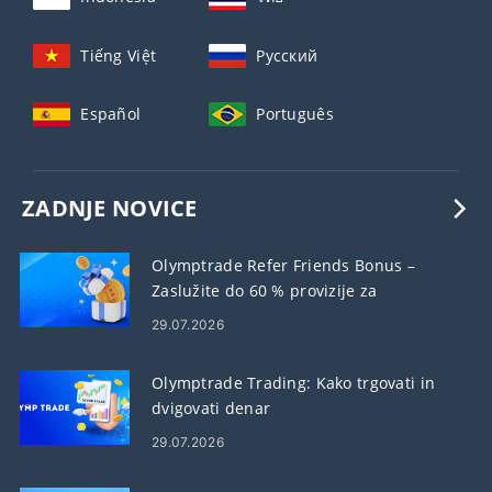
Tiếng Việt
Русский
Español
Português
ZADNJE NOVICE
Olymptrade Refer Friends Bonus –
Zaslužite do 60 % provizije za
priporočila
29.07.2026
Olymptrade Trading: Kako trgovati in
dvigovati denar
29.07.2026