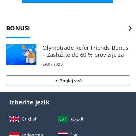
BONUSI
Olymptrade Refer Friends Bonus
– Zaslužite do 60 % provizije za
priporočila
29.07.2026
Poglej več
Izberite jezik
English
العربيّة
Indonesia
ไทย