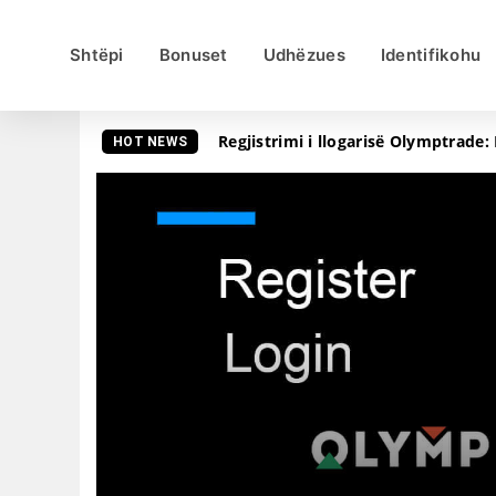
Shtëpi
Bonuset
Udhëzues
Identifikohu
Regjistrimi i llogarisë Olymptrade: 
HOT NEWS