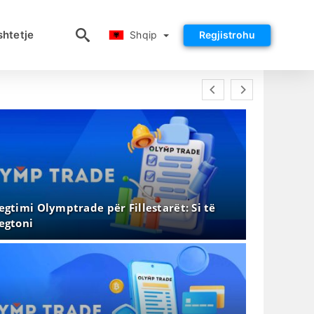
Shqip
htetje
Shqip
Regjistrohu
egtimi Olymptrade për Fillestarët: Si të
egtoni