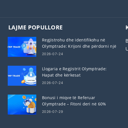
LAJME POPULLORE
Regjistrohu dhe identifikohu në
Olymptrade: Krijoni dhe përdorni një
llogari
2026-07-24
Llogaria e Regjistrit Olymptrade:
Hapat dhe kërkesat
2026-07-24
Bonusi i miqve të Referuar
Olymptrade – Fitoni deri në 60%
komision për referimet
2026-07-29