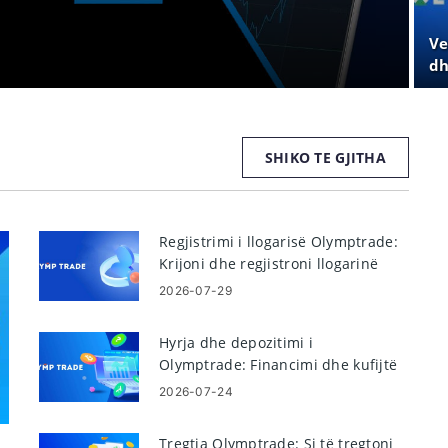
Ve
dh
SHIKO TE GJITHA
Regjistrimi i llogarisë Olymptrade:
Krijoni dhe regjistroni llogarinë
tuaj
2026-07-29
Hyrja dhe depozitimi i
Olymptrade: Financimi dhe kufijtë
hap pas hapi
2026-07-24
Tregtia Olymptrade: Si të tregtoni