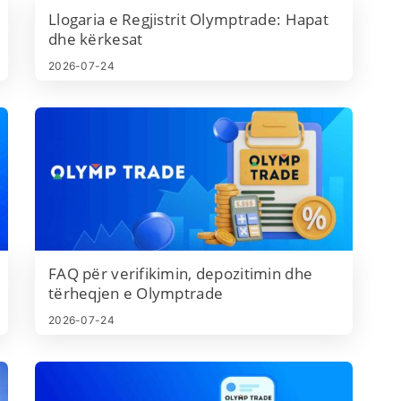
ë
Llogaria e Regjistrit Olymptrade: Hapat
dhe kërkesat
2026-07-24
a
FAQ për verifikimin, depozitimin dhe
tërheqjen e Olymptrade
2026-07-24