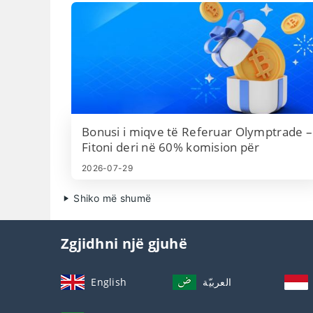
Bonusi i miqve të Referuar Olymptrade –
Fitoni deri në 60% komision për
referimet
2026-07-29
Shiko më shumë
Zgjidhni një gjuhë
English
العربيّة