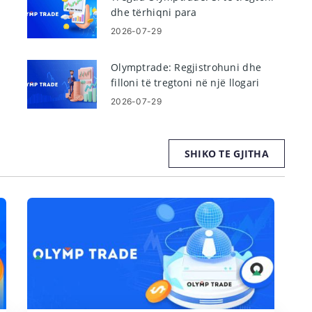
dhe tërhiqni para
2026-07-29
Olymptrade: Regjistrohuni dhe
filloni të tregtoni në një llogari
demo
2026-07-29
SHIKO TE GJITHA