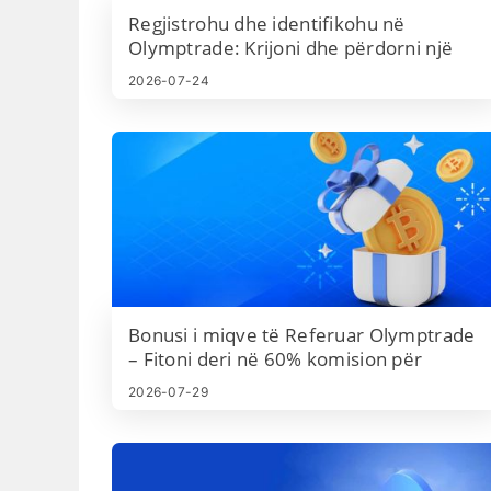
konfigurimit të pagesës, plus kurthet e zakonshme t
Regjistrohu dhe identifikohu në
hyrjes për t'u shmangur. Lexoni për të mësuar
Olymptrade: Krijoni dhe përdorni një
dokumentet e sakta, cilësimet e llogarisë dhe
llogari
2026-07-24
kufizimet promovuese që duhet të konfirmoni përpar
se të nisni fushatat, në mënyrë që referimet tuaja të
para të regjistrohen dhe konvertohen pa vonesa të
parandalueshme.
Bonusi i miqve të Referuar Olymptrade
– Fitoni deri në 60% komision për
referimet
2026-07-29