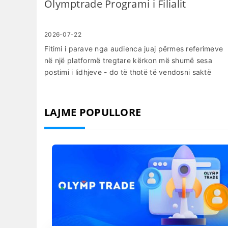
Olymptrade Programi i Filialit
2026-07-22
Fitimi i parave nga audienca juaj përmes referimeve
në një platformë tregtare kërkon më shumë sesa
postimi i lidhjeve - do të thotë të vendosni saktë
gjurmimin, të përmbushni rregullat e pajtueshmërisë
dhe të dini se si llogariten konvertimet dhe pagesat.
Shumë promotorë të rinj ngecin për shkak se
LAJME POPULLORE
anashkalojnë verifikimin e identitetit, keqkuptojnë
burimet e lejuara të trafikut ose nuk regjistrojnë nën-
ID-të e gjurmimit; që mund të çojë në miratime të
vonuara ose humbje komisionesh kur përpiqeni të
bëheni partner. Ky udhëzues shpjegon hapat praktik
të hyrjes për t'u bashkuar me programin e filialeve të
Olymptrade dhe për t'u bërë partner: çfarë të
përgatitet për regjistrim, listën e verifikimit, si të
krijohen dhe testohen lidhjet e gjurmimit, një
përmbledhje e opsioneve të komisionit dhe