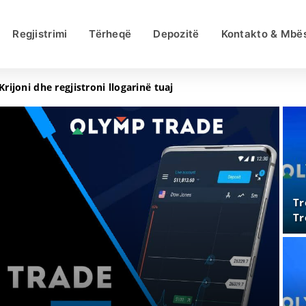
Regjistrimi
Tërheqë
Depozitë
Kontakto & Mbës
Krijoni dhe regjistroni llogarinë tuaj
Tr
Tr