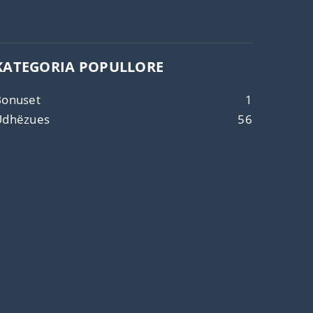
KATEGORIA POPULLORE
Bonuset
1
Udhëzues
56