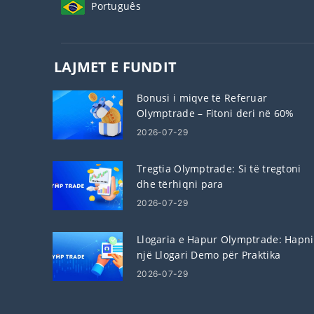
Português
LAJMET E FUNDIT
Bonusi i miqve të Referuar
Olymptrade – Fitoni deri në 60%
komision për referimet
2026-07-29
Tregtia Olymptrade: Si të tregtoni
dhe tërhiqni para
2026-07-29
Llogaria e Hapur Olymptrade: Hapni
një Llogari Demo për Praktika
Tregtare
2026-07-29