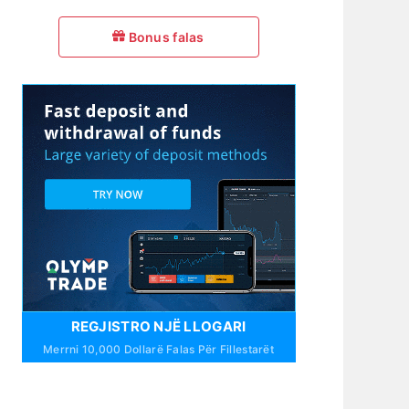
Bonus falas
REGJISTRO NJË LLOGARI
Merrni 10,000 Dollarë Falas Për Fillestarët