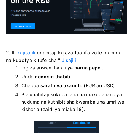
2. Ili
kujisajili
unahitaji kujaza taarifa zote muhimu
na kubofya kitufe cha "
Jisajili
".
Ingiza anwani halali
ya barua pepe
.
Unda
nenosiri thabiti
.
Chagua
sarafu ya akaunti:
(EUR au USD)
Pia unahitaji kukubaliana na makubaliano ya
huduma na kuthibitisha kwamba una umri wa
kisheria (zaidi ya miaka 18).