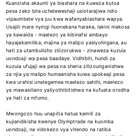
Kuanzisha akaunti ya biashara na kuweza kutoa
pesa zako bila ucheleweshaji usiotarajiwa ndio
vipaumbele vya juu kwa wafanyabiashara wapya.
Usajili mara nyingi huonekana haraka, lakini makosa
ya kawaida - maelezo ya kibinafsi ambayo
hayajakamilika, majina ya malipo yasiyolingana, au
hati za utambulisho zilizorukwa - zinaweza kuzuia
uondoaji wa pesa baadaye. Vidhibiti, hundi za
kuzuia ufujaji wa pesa na sheria zilizounganishwa
za njia ya malipo humaanisha kuwa upokeaji pesa
kwa urahisi unategemea maelezo sahihi, maelezo
ya mawasiliano yaliyothibitishwa na kufuata orodha
ya hati za mfumo.
Mwongozo huu unapitia hatua kamili za
kujiandikisha kwenye Olymptrade na kuomba
uondoaji, na vidokezo vya vitendo na ratiba