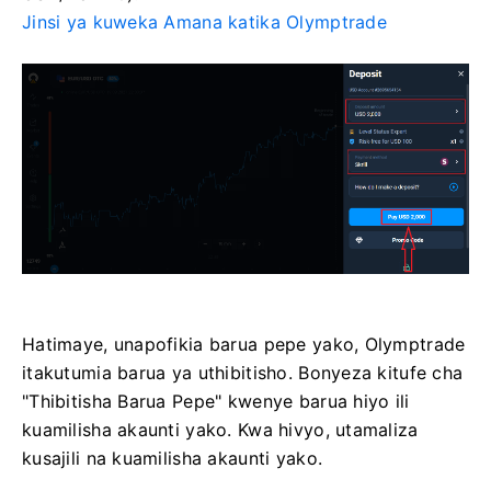
Jinsi ya kuweka Amana katika Olymptrade
Hatimaye, unapofikia barua pepe yako, Olymptrade
itakutumia barua ya uthibitisho. Bonyeza kitufe cha
"Thibitisha Barua Pepe" kwenye barua hiyo ili
kuamilisha akaunti yako. Kwa hivyo, utamaliza
kusajili na kuamilisha akaunti yako.