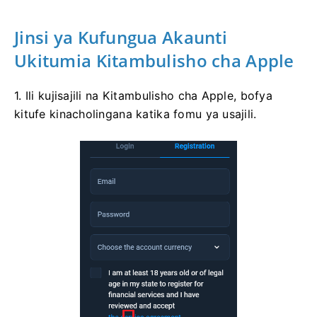
Jinsi ya Kufungua Akaunti
Ukitumia Kitambulisho cha Apple
1. Ili kujisajili na Kitambulisho cha Apple, bofya
kitufe kinacholingana katika fomu ya usajili.