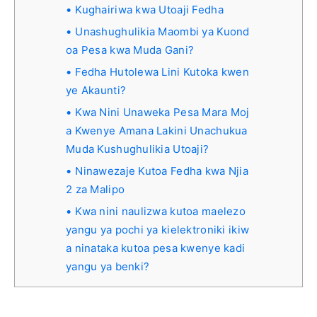
Kughairiwa kwa Utoaji Fedha
Unashughulikia Maombi ya Kuond
oa Pesa kwa Muda Gani?
Fedha Hutolewa Lini Kutoka kwen
ye Akaunti?
Kwa Nini Unaweka Pesa Mara Moj
a Kwenye Amana Lakini Unachukua
Muda Kushughulikia Utoaji?
Ninawezaje Kutoa Fedha kwa Njia
2 za Malipo
Kwa nini naulizwa kutoa maelezo
yangu ya pochi ya kielektroniki ikiw
a ninataka kutoa pesa kwenye kadi
yangu ya benki?