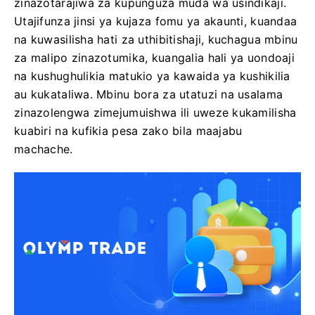
zinazotarajiwa za kupunguza muda wa usindikaji.
Utajifunza jinsi ya kujaza fomu ya akaunti, kuandaa
na kuwasilisha hati za uthibitishaji, kuchagua mbinu
za malipo zinazotumika, kuangalia hali ya uondoaji
na kushughulikia matukio ya kawaida ya kushikilia
au kukataliwa. Mbinu bora za utatuzi na usalama
zinazolengwa zimejumuishwa ili uweze kukamilisha
kuabiri na kufikia pesa zako bila maajabu
machache.