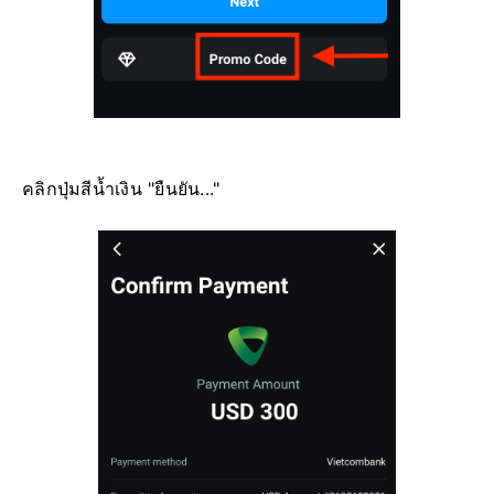
คลิกปุ่มสีน้ำเงิน "ยืนยัน..."