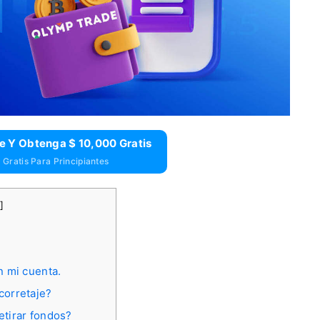
e Y Obtenga $ 10,000 Gratis
Gratis Para Principiantes
]
n mi cuenta.
corretaje?
etirar fondos?