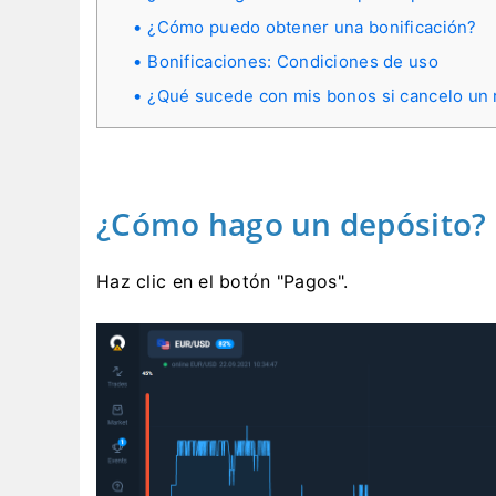
¿Cómo puedo obtener una bonificación?
Bonificaciones: Condiciones de uso
¿Qué sucede con mis bonos si cancelo un 
¿Cómo hago un depósito?
Haz clic en el botón "Pagos".