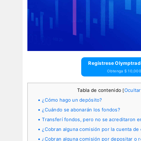
Regístrese Olymptrad
Obtenga $ 10,000 
Tabla de contenido
Ocultar
[
¿Cómo hago un depósito?
¿Cuándo se abonarán los fondos?
Transferí fondos, pero no se acreditaron e
¿Cobran alguna comisión por la cuenta de 
¿Cobran alguna comisión por depositar o r