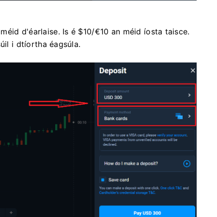
éid d'éarlaise. Is é $10/€10 an méid íosta taisce.
il i dtíortha éagsúla.