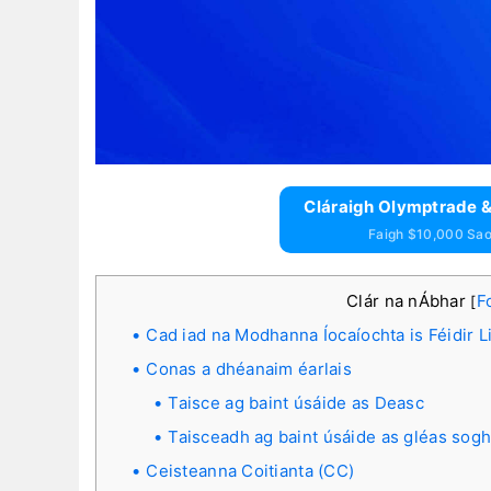
Cláraigh Olymptrade &
Faigh $10,000 Saor
Clár na nÁbhar
F
[
Cad iad na Modhanna Íocaíochta is Féidir 
Conas a dhéanaim éarlais
Taisce ag baint úsáide as Deasc
Taisceadh ag baint úsáide as gléas sogh
Ceisteanna Coitianta (CC)