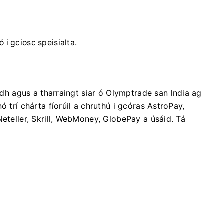
 i gciosc speisialta.
eadh agus a tharraingt siar ó Olymptrade san India ag
ó trí chárta fíorúil a chruthú i gcóras AstroPay,
Neteller, Skrill, WebMoney, GlobePay a úsáid. Tá