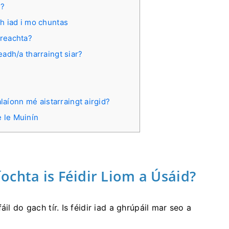
r?
dh iad i mo chuntas
ireachta?
ceadh/a tharraingt siar?
aíonn mé aistarraingt airgid?
 le Muinín
chta is Féidir Liom a Úsáid?
il do gach tír. Is féidir iad a ghrúpáil mar seo a