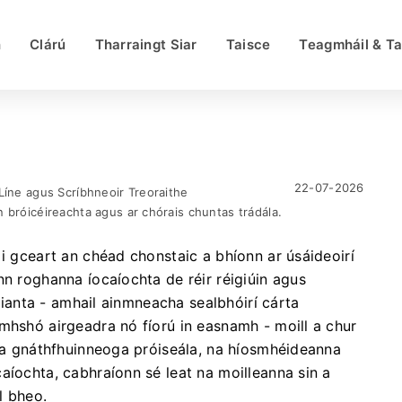
h
Clárú
Tharraingt Siar
Taisce
Teagmháil & Ta
22-07-2026
Líne agus Scríbhneoir Treoraithe
 bróicéireachta agus ar chórais chuntas trádála.
 i gceart an chéad chonstaic a bhíonn ar úsáideoirí
nn roghanna íocaíochta de réir réigiúin agus
itianta - amhail ainmneacha sealbhóirí cárta
mhshó airgeadra nó fíorú in easnamh - moill a chur
 na gnáthfhuinneoga próiseála, na híosmhéideanna
aíochta, cabhraíonn sé leat na moilleanna sin a
l bheo.