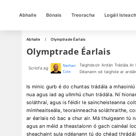
Abhaile
Bónais
Treoracha
Logáil Isteac
Abhaile
Olymptrade Éarlais
Olymptrade Éarlais
Taighdeoir Ardán Trádála Ar 
Nathan
Scríofa ag
Cole
Déanann sé taighde ar ardáin
Is minic gurb é do chuntas trádála a mhaoiniú
nua agus iad ag ullmhú chun trádála. Ní hiona
soláthraí, agus is féidir le saincheisteanna co
mímheaitseála, teorainneacha soláthraithe, co
ar éarlais nó bac a chur air. Má thuigeann tú
agus an méid a theastaíonn ó gach cainéal íoc
sheachaint sula ndéanann tú do chéad thrádái