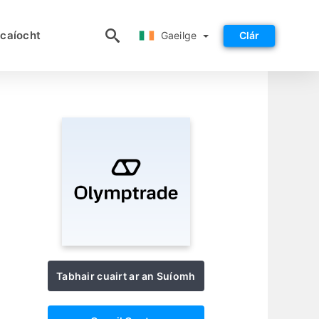
Gaeilge
caíocht
Gaeilge
Clár
Tabhair cuairt ar an Suíomh