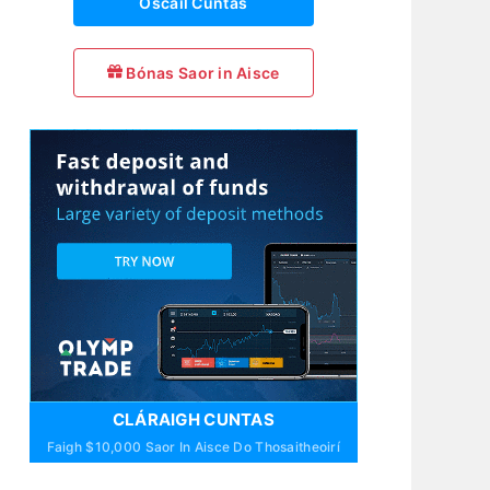
Oscail Cuntas
Bónas Saor in Aisce
CLÁRAIGH CUNTAS
Faigh $10,000 Saor In Aisce Do Thosaitheoirí