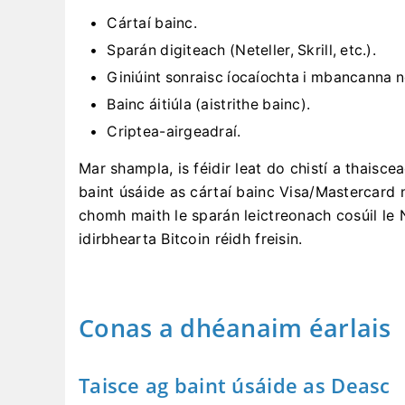
Cártaí bainc.
Sparán digiteach (Neteller, Skrill, etc.).
Giniúint sonraisc íocaíochta i mbancanna nó
Bainc áitiúla (aistrithe bainc).
Criptea-airgeadraí.
Mar shampla, is féidir leat do chistí a thaisc
baint úsáide as cártaí bainc Visa/Mastercard n
chomh maith le sparán leictreonach cosúil le 
idirbhearta Bitcoin réidh freisin.
Conas a dhéanaim éarlais
Taisce ag baint úsáide as Deasc