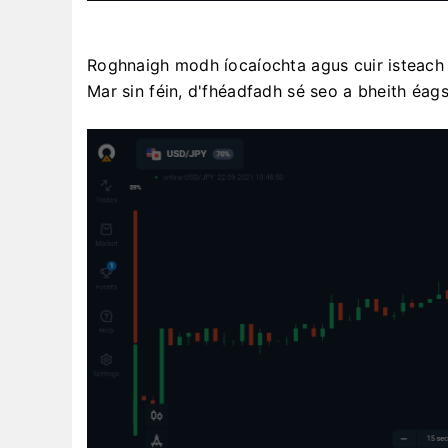
Roghnaigh modh íocaíochta agus cuir isteach m
Mar sin féin, d'fhéadfadh sé seo a bheith éagsú