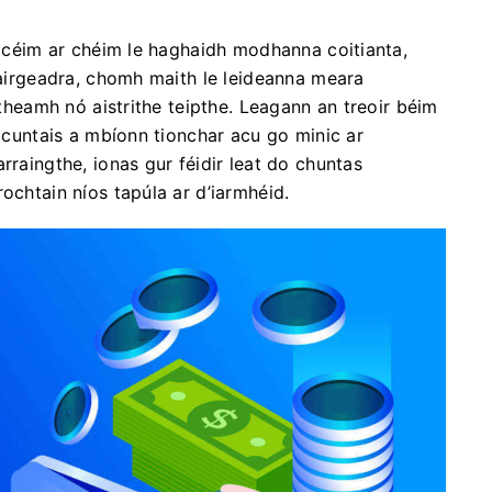
a, céim ar chéim le haghaidh modhanna coitianta,
l airgeadra, chomh maith le leideanna meara
itheamh nó aistrithe teipthe. Leagann an treoir béim
a cuntais a mbíonn tionchar acu go minic ar
rraingthe, ionas gur féidir leat do chuntas
ochtain níos tapúla ar d’iarmhéid.