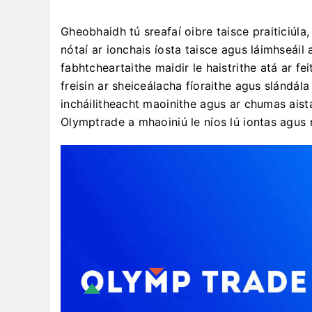
Gheobhaidh tú sreafaí oibre taisce praiticiúl
nótaí ar ionchais íosta taisce agus láimhseái
fabhtcheartaithe maidir le haistrithe atá ar fe
freisin ar sheiceálacha fíoraithe agus slándál
incháilitheacht maoinithe agus ar chumas aista
Olymptrade a mhaoiniú le níos lú iontas agus r