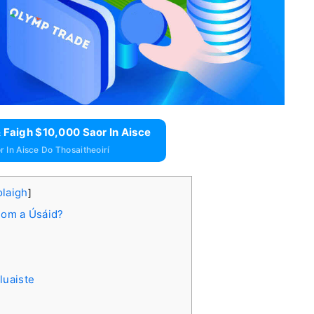
 Faigh $10,000 Saor In Aisce
 In Aisce Do Thosaitheoirí
olaigh
]
Liom a Úsáid?
luaiste