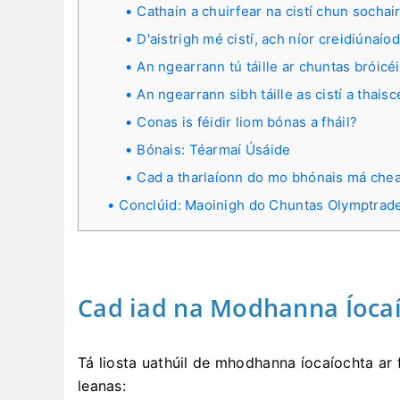
Cathain a chuirfear na cistí chun sochai
D'aistrigh mé cistí, ach níor creidiúnaío
An ngearrann tú táille ar chuntas bróicé
An ngearrann sibh táille as cistí a thais
Conas is féidir liom bónas a fháil?
Bónais: Téarmaí Úsáide
Cad a tharlaíonn do mo bhónais má cheal
Conclúid: Maoinigh do Chuntas Olymptrade
Cad iad na Modhanna Íocaío
Tá liosta uathúil de mhodhanna íocaíochta ar fá
leanas: