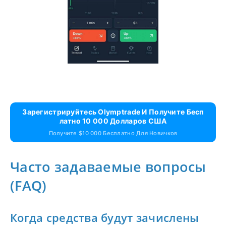
Зарегистрируйтесь Olymptrade И Получите Бесп
Латно 10 000 Долларов США
Получите $10 000 Бесплатно Для Новичков
Часто задаваемые вопросы
(FAQ)
Когда средства будут зачислены