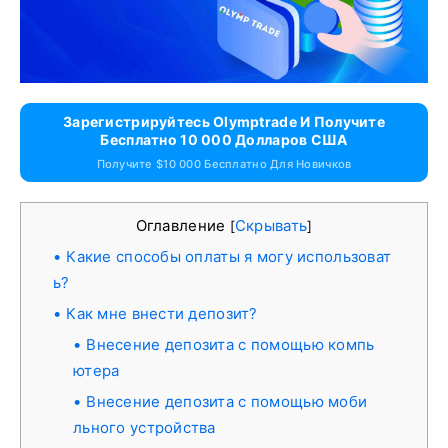
Зарегистрируйтесь Olymptrade И Получите
Бесплатно 10 000 Долларов США
Получите $10 000 Бесплатно Для Новичков
Оглавление
Скрывать
[
]
Какие способы оплаты я могу использоват
ь?
Как мне внести депозит?
Внесение депозита с помощью компь
ютера
Внесение депозита с помощью моби
льного устройства