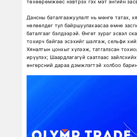
төхөөрөмжөөс нэвтрэх гэх мэт энгийн зас
Дансны баталгаажуулалт нь мөнгө татах, х
нөлөөлдөг тул байршуулахаасаа өмнө засги
баталгааг бэлдээрэй. Өнгөт зураг эсвэл ск
тохирч байгаа эсэхийг шалгаж, сельфи хи
Хяналтын цонхыг хүлээж, татгалзсан тохио
ирүүлэх; Шаардлагагүй саатлаас зайлсхийх
өнгөрсний дараа дэмжлэгтэй холбоо барин