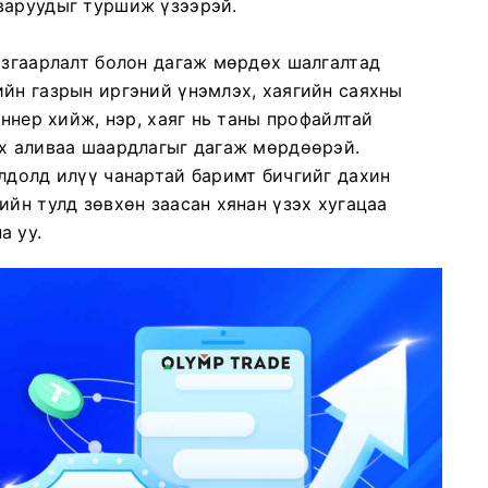
варуудыг туршиж үзээрэй.
язгаарлалт болон дагаж мөрдөх шалгалтад
йн газрын иргэний үнэмлэх, хаягийн саяхны
аннер хийж, нэр, хаяг нь таны профайлтай
йх аливаа шаардлагыг дагаж мөрдөөрэй.
лдолд илүү чанартай баримт бичгийг дахин
ийн тулд зөвхөн заасан хянан үзэх хугацаа
а уу.