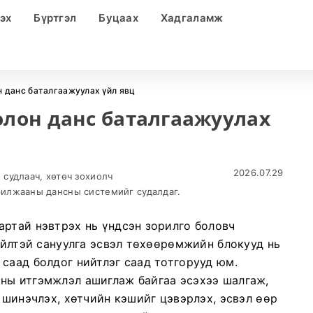
эх
Бүртгэл
Буцаах
Хадгаламж
н данс баталгаажуулах үйл явц
олон данс баталгаажуулах
2026.07.29
судлаач, хөтөч зохиолч
илжааны дансны системийг судалдаг.
артай нэвтрэх нь үндсэн зорилго боловч
зүйлтэй сануулга эсвэл төхөөрөмжийн блокууд нь
саад болдог нийтлэг саад тотгорууд юм.
ны итгэмжлэл ашиглаж байгаа эсэхээ шалгаж,
г шинэчлэх, хөтчийн кэшийг цэвэрлэх, эсвэл өөр