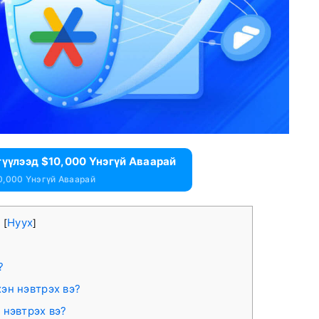
гүүлээд $10,000 Үнэгүй Аваарай
0,000 Үнэгүй Аваарай
а
Нуух
[
]
?
эн нэвтрэх вэ?
 нэвтрэх вэ?