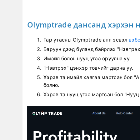
Olymptrade дансанд хэрхэн н
Гар утасны Olymptrade апп эсвэл
вэбс
Баруун дээд буланд байрлах "Нэвтрэх
Имэйл болон нууц үгээ оруулна уу.
"Нэвтрэх" цэнхэр товчийг дарна уу.
Хэрэв та имэйл хаягаа мартсан бол "A
болно.
Хэрэв та нууц үгээ мартсан бол "Нууц