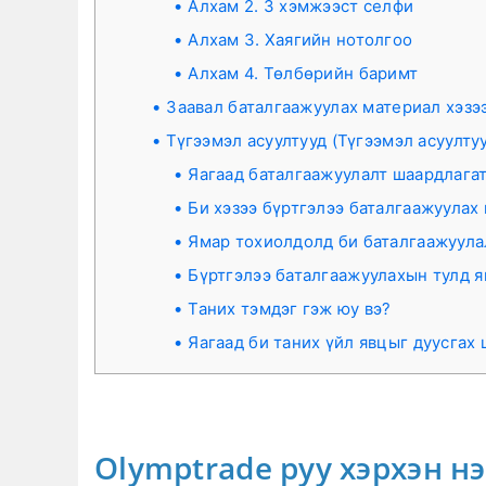
Алхам 2. 3 хэмжээст селфи
Алхам 3. Хаягийн нотолгоо
Алхам 4. Төлбөрийн баримт
Заавал баталгаажуулах материал хэзээ
Түгээмэл асуултууд (Түгээмэл асуулту
Яагаад баталгаажуулалт шаардлагат
Би хэзээ бүртгэлээ баталгаажуулах
Ямар тохиолдолд би баталгаажуула
Бүртгэлээ баталгаажуулахын тулд я
Таних тэмдэг гэж юу вэ?
Яагаад би таних үйл явцыг дуусгах
Olymptrade руу хэрхэн нэ