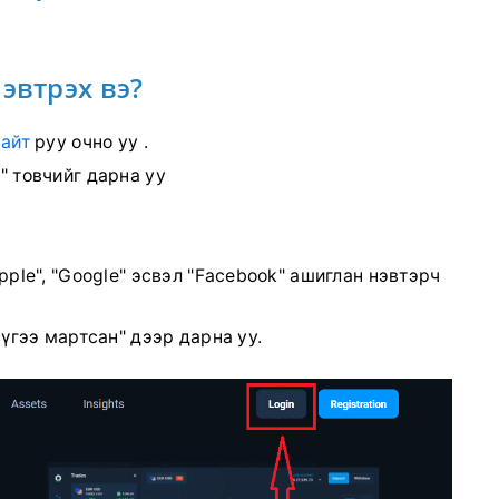
эвтрэх вэ?
айт
руу очно уу .
" товчийг дарна уу
pple", "Google" эсвэл "Facebook" ашиглан нэвтэрч
 үгээ мартсан" дээр дарна уу.