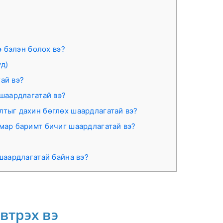
 бэлэн болох вэ?
уд)
ай вэ?
 шаардлагатай вэ?
лтыг дахин бөглөх шаардлагатай вэ?
мар баримт бичиг шаардлагатай вэ?
 шаардлагатай байна вэ?
втрэх вэ