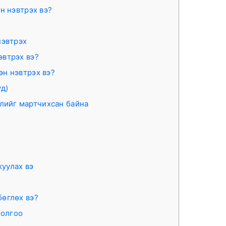
н нэвтрэх вэ?
нэвтрэх
эвтрэх вэ?
эн нэвтрэх вэ?
уд)
йлийг мартчихсан байна
жуулах вэ
бөглөх вэ?
отолгоо