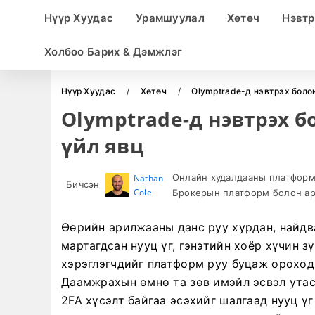
Нүүр Хуудас
Урамшуулал
Хөтөч
Нэвтр
Холбоо Барих & Дэмжлэг
Нүүр Хуудас
Хөтөч
Olymptrade-д нэвтрэх боло
Olymptrade-д нэвтрэх б
үйл явц
Онлайн худалдааны платформ 
Nathan
Бичсэн
Cole
Брокерын платформ болон ар
Өөрийн арилжааны данс руу хурдан, найдв
мартагдсан нууц үг, гэнэтийн хоёр хүчин 
хэрэглэгчдийг платформ руу буцаж ороход 
Даамжрахын өмнө та зөв имэйл эсвэл утас
2FA хүсэлт байгаа эсэхийг шалгаад нууц ү