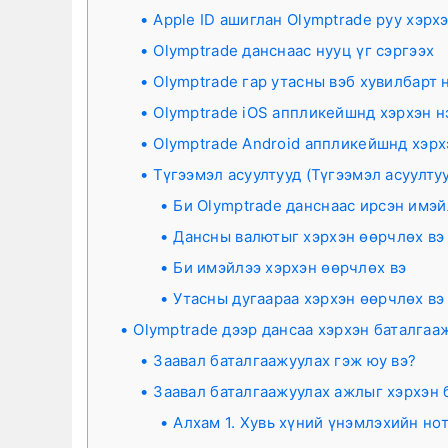
Apple ID ашиглан Olymptrade руу хэрхэ
Olymptrade данснаас нууц үг сэргээх
Olymptrade гар утасны вэб хувилбарт 
Olymptrade iOS аппликейшнд хэрхэн н
Olymptrade Android аппликейшнд хэрх
Түгээмэл асуултууд (Түгээмэл асуулту
Би Olymptrade данснаас ирсэн имэ
Дансны валютыг хэрхэн өөрчлөх вэ
Би имэйлээ хэрхэн өөрчлөх вэ
Утасны дугаараа хэрхэн өөрчлөх вэ
Olymptrade дээр дансаа хэрхэн баталгаа
Заавал баталгаажуулах гэж юу вэ?
Заавал баталгаажуулах ажлыг хэрхэн 
Алхам 1. Хувь хүний ​​​​үнэмлэхийн н