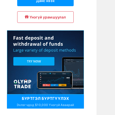
Данс нээх
Үнэгүй урамшуулал
БҮРТГЭЛ БҮРТГҮҮЛЭХ
Эхлэгчдэд $10,000 Үнэгүй Аваарай