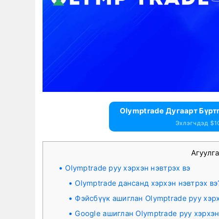
Olymptrade Дугаарт Бүрт
Эхлэгчдэд $1
Агуулг
Olymptrade руу хэрхэн нэвтрэх вэ
Olymptrade дансанд хэрхэн нэвтрэх вэ
Фэйсбүүк ашиглан Olymptrade руу хэрх
Google ашиглан Olymptrade руу хэрхэн