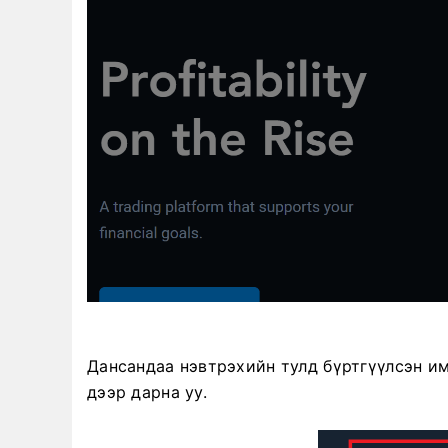
Дансандаа нэвтрэхийн тулд бүртгүүлсэн им
дээр дарна уу.