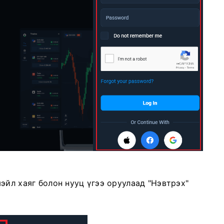
эйл хаяг болон нууц үгээ оруулаад "Нэвтрэх"