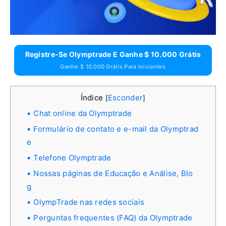
Registre-Se Olymptrade E Ganhe $ 10.000 Grátis
Ganhe $ 10.000 Grátis Para Iniciantes
Índice
Esconder
[
]
Chat online da Olymptrade
Formulário de contato e e-mail da Olymptrad
e
Telefone Olymptrade
Nossas páginas de Educação e Análise, Blo
g
OlympTrade nas redes sociais
Perguntas frequentes (FAQ) da Olymptrade