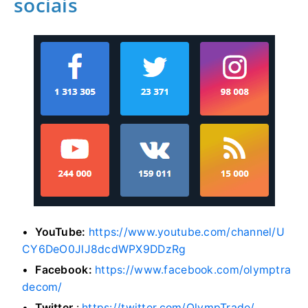
sociais
YouTube:
https://www.youtube.com/channel/U
CY6DeO0JlJ8dcdWPX9DDzRg
Facebook:
https://www.facebook.com/olymptra
decom/
Twitter
:
https://twitter.com/OlympTrade/