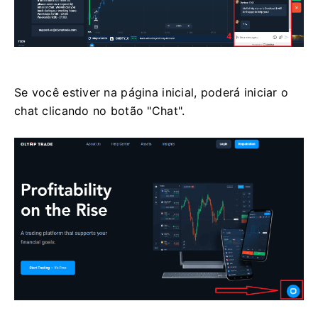
Se você estiver na página inicial, poderá iniciar o
chat clicando no botão "Chat".