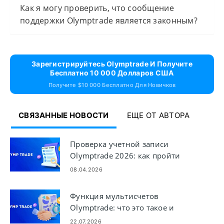
Как я могу проверить, что сообщение
поддержки Olymptrade является законным?
Зарегистрируйтесь Olymptrade И Получите
Бесплатно 10 000 Долларов США
Получите $10 000 Бесплатно Для Новичков
СВЯЗАННЫЕ НОВОСТИ
ЕЩЕ ОТ АВТОРА
Проверка учетной записи
Olymptrade 2026: как пройти
KYC шаг за шагом
08.04.2026
Функция мультисчетов
Olymptrade: что это такое и
основные преимущества
22.07.2026