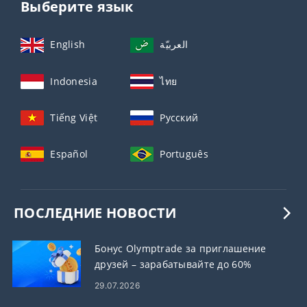
Выберите язык
English
العربيّة
Indonesia
ไทย
Tiếng Việt
Русский
Español
Português
ПОСЛЕДНИЕ НОВОСТИ
Бонус Olymptrade за приглашение
друзей – зарабатывайте до 60%
комиссии за рефералов
29.07.2026