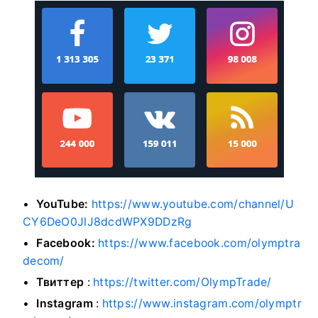
YouTube:
https://www.youtube.com/channel/U
CY6DeO0JlJ8dcdWPX9DDzRg
Facebook:
https://www.facebook.com/olymptra
decom/
Твиттер
:
https://twitter.com/OlympTrade/
Instagram
:
https://www.instagram.com/olymptr