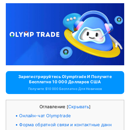
Зарегистрируйтесь Olymptrade И Получите
Бесплатно 10 000 Долларов США
Получите $10 000 Бесплатно Для Новичков
Оглавление
Скрывать
[
]
Онлайн-чат Olymptrade
Форма обратной связи и контактные данн